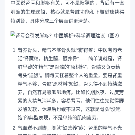
中医说肾亏和脚疼有关，可不是瞎猜的，背后有一套
明确的生理逻辑，核心就是肾脏功能和下肢健康绑得
特别紧，具体分成三个层面讲更清楚。
肾养骨头，精气不够骨头就“饿”得疼：中医有句老
话“肾藏精，精生髓，髓养骨”——简单说就是，肾
脏里藏的“精气”是骨髓的“原材料”，骨髓又负责给
骨头“送饭”。脚每天扛着整个人的重量，要是肾里
精气不够，骨髓“原材料”短缺，骨头得不到持续滋
养，自然容易酸唧唧地疼。比如长期熬夜、过度劳
累的人精气消耗多，容易肾亏，他们往往先觉得脚
发酸发软，休息后也缓不过来，这就是骨头“没吃
饱”的典型表现，不是单纯的肌肉疲劳。
气血送不到脚，脚就“缺营养”疼：肾里的精气不光