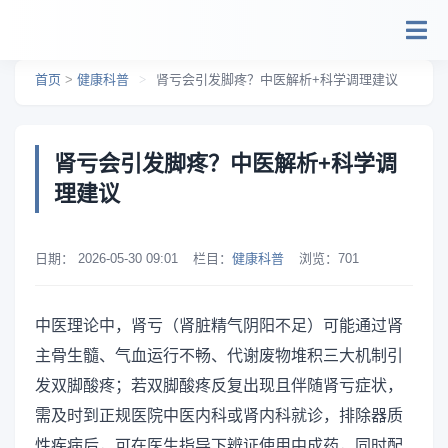
跳转到主要内容
首页
>
健康科普
>
肾亏会引发脚疼？中医解析+科学调理建议
肾亏会引发脚疼？中医解析+科学调
理建议
日期：
2026-05-30 09:01
栏目：
健康科普
浏览：
701
中医理论中，肾亏（肾脏精气阴阳不足）可能通过肾
主骨生髓、气血运行不畅、代谢废物堆积三大机制引
发双脚酸疼；若双脚酸疼反复出现且伴随肾亏症状，
需及时到正规医院中医内科或肾内科就诊，排除器质
性疾病后，可在医生指导下辨证使用中成药，同时配