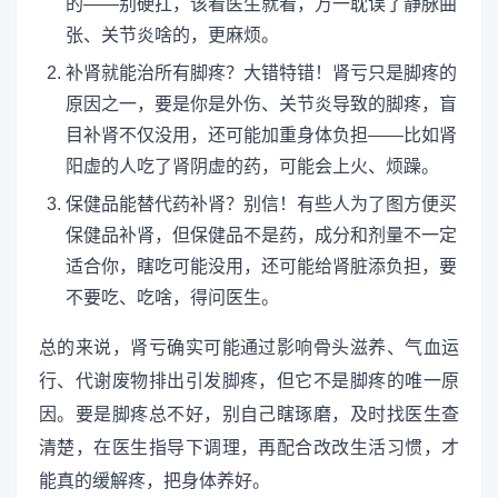
的——别硬扛，该看医生就看，万一耽误了静脉曲
张、关节炎啥的，更麻烦。
补肾就能治所有脚疼？大错特错！肾亏只是脚疼的
原因之一，要是你是外伤、关节炎导致的脚疼，盲
目补肾不仅没用，还可能加重身体负担——比如肾
阳虚的人吃了肾阴虚的药，可能会上火、烦躁。
保健品能替代药补肾？别信！有些人为了图方便买
保健品补肾，但保健品不是药，成分和剂量不一定
适合你，瞎吃可能没用，还可能给肾脏添负担，要
不要吃、吃啥，得问医生。
总的来说，肾亏确实可能通过影响骨头滋养、气血运
行、代谢废物排出引发脚疼，但它不是脚疼的唯一原
因。要是脚疼总不好，别自己瞎琢磨，及时找医生查
清楚，在医生指导下调理，再配合改改生活习惯，才
能真的缓解疼，把身体养好。