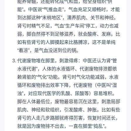
能养骨髓，还能转化成气和血，给全身组织“供
能”。中医说“气推血走”，气血充足又顺畅时，才能
到达脚这种“末梢地区”，濡养肌肉、关节和神经。
肾亏时精气不足，气血“生产车间”停工，动力也减
弱，脚自然得不到足够滋养，就会酸疼、发麻。比
如有些肾亏的人脚摸起来比胳膊凉，这不是单纯
“着凉”，是气血没送到位的锅。
代谢废物堆在脚里，刺激得疼：中医还认为肾“管
水液代谢”，人体的水液循环、代谢废物排泄都依
赖肾脏的“气化”功能。肾亏时气化功能减弱，水液
循环和废物排出效率下降，代谢废物（中医叫“湿
浊”，对应现代医学的乳酸、尿酸等）容易堆积。
脚在人体最低位，废物最容易沉在这里，刺激局部
肌肉、神经和软组织，引发酸疼、肿胀。比如有些
肾亏的人走几步路脚就疼得厉害，恢复时间还长，
就是因为废物排不出去，一直在脚里“捣乱”。