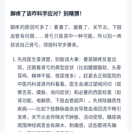
脚疼了该咋科学应对？别瞎猜！
脚疼的原因可多了：累着了、崴着了、关节炎、下肢
血管有问题……肾亏只是其中一种可能，所以别一疼
就说自己肾亏，得按科学步骤来。
先找医生查清楚，别耽误大事：要是脚疼反复出
现，还跟着肾亏的典型症状（比如腰膝酸软、头晕
耳鸣、精神不振、夜尿增多），赶紧去正规医院的
中医内科或肾内科看看。医生会通过望闻问切（观
察舌苔、摸脉、询问症状）和必要的西医检查（如
肾功能、电解质、下肢血管超声），先排除器质性
疾病——比如下肢静脉曲张会导致血液回流不畅引
发疼，关节炎会伴随关节肿胀、活动受限，糖尿病
周围神经病变会有麻木、刺痛感，这些都得先确