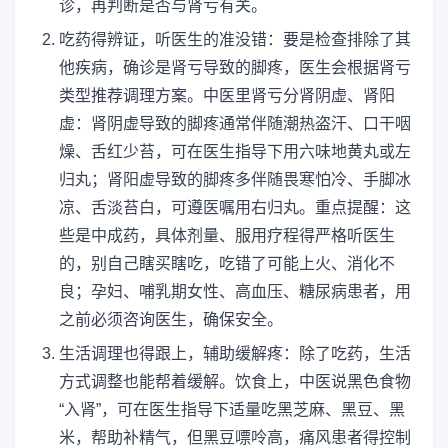
诊，再判断是否与肾亏有关。
吃药得辨证，听医生的准没错：要是检查排除了其
他疾病，确诊是肾亏导致的脚疼，医生会根据肾亏
类型推荐调理方案。中医里肾亏分肾阴虚、肾阳
虚：肾阴虚导致的脚疼通常伴随潮热盗汗、口干咽
燥、舌红少苔，可在医生指导下用六味地黄丸或左
归丸；肾阳虚导致的脚疼多伴随畏寒怕冷、手脚冰
凉、舌淡苔白，可遵医嘱用右归丸。重点提醒：这
些是中成药，具体剂量、服用疗程得严格听医生
的，别自己瞎买瞎吃，吃错了可能上火、消化不
良；孕妇、哺乳期女性、高血压、糖尿病患者，用
之前必须咨询医生，确保安全。
生活调理也得跟上，辅助缓解疼：除了吃药，生活
方式调整也能帮着缓解。饮食上，中医说黑色食物
“入肾”，可在医生指导下适量吃黑芝麻、黑豆、黑
米，帮助补精气，但黑豆嘌呤高，痛风患者得控制