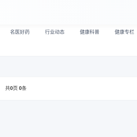
名医好药
行业动态
健康科普
健康专栏
共
页
条
0
0