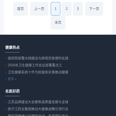
首页
上一页
1
2
3
下一页
末页
健康热点
国务院部署水网建设与跨境贸易便利化措
2026年卫生健康工作会议部署重点工
卫生健康系统十件为民服务实事推动健康
更多 »
名医好药
江苏品牌建设大会聚焦高质量发展与全球
扬子江药业集团推动大健康战略引领行业
骨科疑难病公益援助启动，专家团队助力