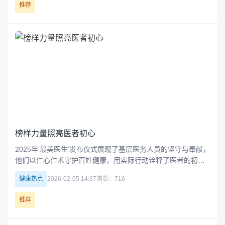
推荐
榜样力量照亮医者初心
2025年‘最美医生’发布仪式展现了基层医务人员的坚守与奉献，
他们以仁心仁术守护百姓健康，用实际行动诠释了医者的初心
与使命。这些榜样不仅激励着同行，更让全社会感受到医疗工
健康热点
2026-02-05 14:37
浏览：716
作者在平凡岗位上的非凡价值。
推荐