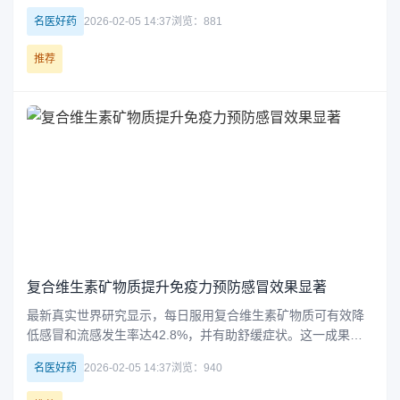
短剧内容与情绪共鸣等策略，成功激发消费者情感需求，实现
名医好药
2026-02-05 14:37
浏览：881
销量与品牌声量的双重提升。
推荐
复合维生素矿物质提升免疫力预防感冒效果显著
最新真实世界研究显示，每日服用复合维生素矿物质可有效降
低感冒和流感发生率达42.8%，并有助舒缓症状。这一成果凸
显了营养补充在提升免疫力、预防疾病中的重要作用，为全民
名医好药
2026-02-05 14:37
浏览：940
健康管理提供了科学依据。