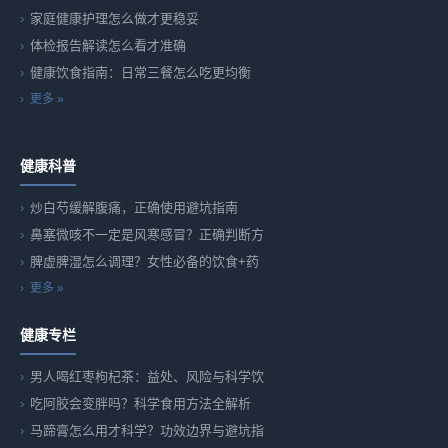
家庭健康护理怎么做才更稳妥
体检报告解读怎么看才准确
健康饮食指南：日常三餐怎么吃更均衡
更多 »
健康科普
炒白芍缓解腹痛，正确使用避坑指南
鼻塞微咳不一定是风寒感冒？正确判断方
脾虚脾湿怎么调理？女性必备的饮食+药
更多 »
健康专栏
男人喝红枣枸杞茶：益处、风险与科学饮
吃阿胶会变胖吗？科学食用方法全解析
马蹄膏怎么用才科学？功效边界与避坑指