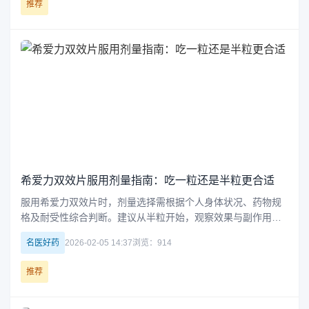
推荐
希爱力双效片服用剂量指南：吃一粒还是半粒更合适
服用希爱力双效片时，剂量选择需根据个人身体状况、药物规
格及耐受性综合判断。建议从半粒开始，观察效果与副作用后
再调整。若症状较重且身体状况良好，可在医生指导下尝试一
名医好药
2026-02-05 14:37
浏览：914
粒。注意遵循医嘱，合理用药，确保安全有效。
推荐