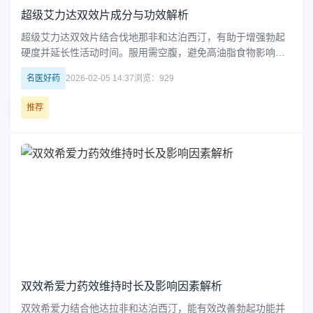
超级艾力达双效片成分与功效解析
超级艾力达双效片结合伐地那非和达泊西汀，有助于增强勃起
硬度并延长性活动时间。服用需空腹，避免高油脂食物影响效
果，并在性刺激下发挥最佳作用。副作用轻微，可通过糖水服
名医好药
2026-02-05 14:37
浏览：929
用缓解，注意控制剂量，不可连续服用。
推荐
双效希爱力药效维持时长及影响因素解析
双效希爱力结合他达拉非和达泊西汀，能有效改善勃起功能并