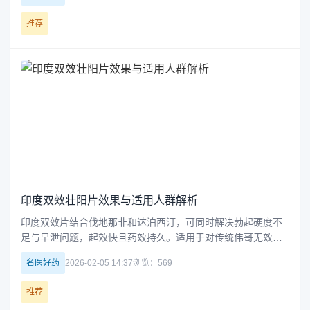
推荐
印度双效壮阳片效果与适用人群解析
印度双效片结合伐地那非和达泊西汀，可同时解决勃起硬度不
足与早泄问题，起效快且药效持久。适用于对传统伟哥无效的
患者，副作用较小，长期使用有助于改善性功能。
名医好药
2026-02-05 14:37
浏览：569
推荐