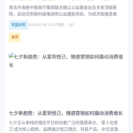
青岛市海慈中医医疗集团联合微尘公益基金会及多家顶级医
院，启动百例骨科疑难病例公益援助项目，为经济困难患者提
供手术治疗及资金支持，缓解就医负担，提升区域骨科诊疗水
名医好药
2026-02-05 14:37
浏览：742
平。
推荐
七夕新趋势：从爱到悦己，情感营销如何撬动消费增长
七夕正从单纯的情侣节日转向更广泛的情感表达，‘爱人也爱
己’成为核心趋势。品牌通过悦己理念、科技产品、中式浪漫、