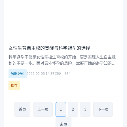
女性生育自主权的觉醒与科学避孕的选择
科学避孕不仅是女性掌控生育权的开始，更是实现人生自主规
划的重要一步。面对意外怀孕的风险，掌握正确的避孕知识对
于女性而言至关重要。短效避孕药作为现代避孕工具，不仅有
名医好药
2026-02-05 14:37
浏览：834
效率高，更让女性能够从容决定自己的生育时机，从而在人生
中拥有更多选择与自由。
推荐
首页
上一页
1
2
3
下一页
末页