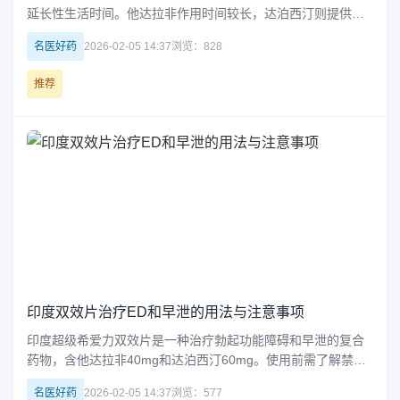
延长性生活时间。他达拉非作用时间较长，达泊西汀则提供短
期延时效果。药效持续时间因个体差异而异，如年龄、健康状
名医好药
2026-02-05 14:37
浏览：828
况及服药方式等都会影响效果。
推荐
印度双效片治疗ED和早泄的用法与注意事项
印度超级希爱力双效片是一种治疗勃起功能障碍和早泄的复合
药物，含他达拉非40mg和达泊西汀60mg。使用前需了解禁忌
症和注意事项，避免不良反应。该药品在我国属于非法药物，
名医好药
2026-02-05 14:37
浏览：577
存在安全风险，不建议使用。