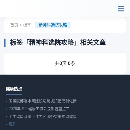
跳转到主要内容
首页
> 标签：
精神科选院攻略
标签「精神科选院攻略」相关文章
共
页
条
0
0
健康热点
国务院部署水网建设与跨境贸易便利化措
2026年卫生健康工作会议部署重点工
卫生健康系统十件为民服务实事推动健康
更多 »