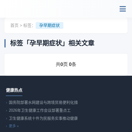
跳转到主要内容
首页
> 标签：
孕早期症状
标签「孕早期症状」相关文章
共
页
条
0
0
健康热点
国务院部署水网建设与跨境贸易便利化措
2026年卫生健康工作会议部署重点工
卫生健康系统十件为民服务实事推动健康
更多 »