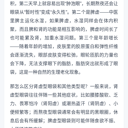
积，第二天早上就容易出现“肿泡眼”，长期熬夜还会让
眼袋从“暂时性”变成“永久性”。第二个是脾虚——中医
里脾主运化水湿，如果脾虚，水湿同样会在体内积
聚，而且脾和肾的功能是相互影响的，脾虚时间长了
也可能累及肾，加重水湿问题。第三个是年龄增长
——随着年龄的增加，皮肤里的胶原蛋白和弹性纤维
会逐渐流失，眼部皮肤变得松弛，眼轮匝肌的力量也
会下降，无法支撑眼下的脂肪，脂肪突出就形成了眼
袋，这是一种自然的生理老化现象。
那怎么区分肾虚型眼袋和其他类型呢？一般来说，肾
虚型眼袋往往伴随一些其他症状，比如腰膝酸软、乏
力、畏寒怕冷（肾阳虚）或潮热盗汗（肾阴虚）、小
便频繁等；而熬夜型眼袋通常会有明显的黑眼圈，休
息后会有所缓解；脾虚型眼袋则可能伴随食欲不振、