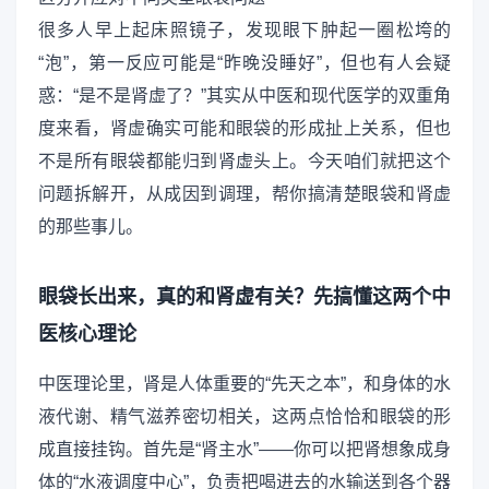
很多人早上起床照镜子，发现眼下肿起一圈松垮的
“泡”，第一反应可能是“昨晚没睡好”，但也有人会疑
惑：“是不是肾虚了？”其实从中医和现代医学的双重角
度来看，肾虚确实可能和眼袋的形成扯上关系，但也
不是所有眼袋都能归到肾虚头上。今天咱们就把这个
问题拆解开，从成因到调理，帮你搞清楚眼袋和肾虚
的那些事儿。
眼袋长出来，真的和肾虚有关？先搞懂这两个中
医核心理论
中医理论里，肾是人体重要的“先天之本”，和身体的水
液代谢、精气滋养密切相关，这两点恰恰和眼袋的形
成直接挂钩。首先是“肾主水”——你可以把肾想象成身
体的“水液调度中心”，负责把喝进去的水输送到各个器