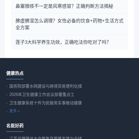
鼻塞微咳不一定是风寒感冒？正确判断方法揭秘
脾虚脾湿怎么调理？女性必备的饮食+药物+生活方式
全方案
莲子3大科学养生功效，正确吃法你吃对了吗？
健康热点
国务院部署水网建设与跨境贸易便利化措
2026年卫生健康工作会议部署重点工
卫生健康系统十件为民服务实事推动健康
更多 »
名医好药
江苏品牌建设大会聚焦高质量发展与全球