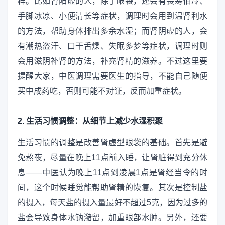
样。比如肾阳虚的人，除了眼袋，还会有畏寒怕冷、
手脚冰凉、小便清长等症状，调理时会用到温肾利水
的方法，帮助身体排出多余水湿；而肾阴虚的人，会
有潮热盗汗、口干舌燥、失眠多梦等症状，调理时则
会用滋阴补肾的方法，补充肾精的滋养。不过这里要
提醒大家，中医调理需要医生的指导，不能自己随便
买中成药吃，否则可能不对证，反而加重症状。
2. 生活习惯调整：从细节上减少水湿积聚
生活习惯的调整是改善肾虚型眼袋的基础。首先是避
免熬夜，尽量在晚上11点前入睡，让肾脏得到充分休
息——中医认为晚上11点到凌晨1点是肾经当令的时
间，这个时候睡觉能帮助肾精的恢复。其次是控制盐
的摄入，每天盐的摄入量最好不超过5克，因为过多的
盐会导致身体水钠潴留，加重眼部水肿。另外，还要