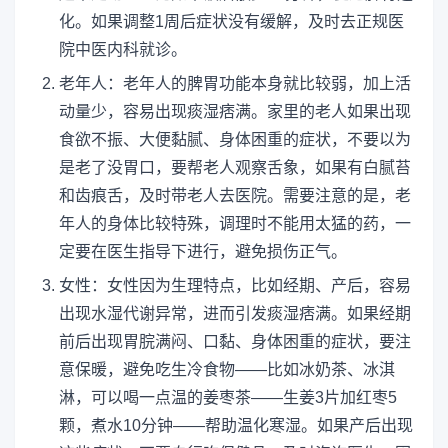
化。如果调整1周后症状没有缓解，及时去正规医
院中医内科就诊。
老年人：老年人的脾胃功能本身就比较弱，加上活
动量少，容易出现痰湿痞满。家里的老人如果出现
食欲不振、大便黏腻、身体困重的症状，不要以为
是老了没胃口，要帮老人观察舌象，如果有白腻苔
和齿痕舌，及时带老人去医院。需要注意的是，老
年人的身体比较特殊，调理时不能用太猛的药，一
定要在医生指导下进行，避免损伤正气。
女性：女性因为生理特点，比如经期、产后，容易
出现水湿代谢异常，进而引发痰湿痞满。如果经期
前后出现胃脘满闷、口黏、身体困重的症状，要注
意保暖，避免吃生冷食物——比如冰奶茶、冰淇
淋，可以喝一点温的姜枣茶——生姜3片加红枣5
颗，煮水10分钟——帮助温化寒湿。如果产后出现