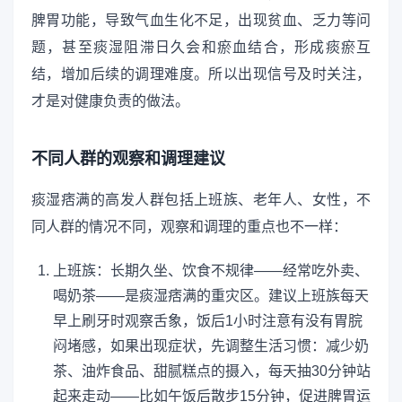
脾胃功能，导致气血生化不足，出现贫血、乏力等问
题，甚至痰湿阻滞日久会和瘀血结合，形成痰瘀互
结，增加后续的调理难度。所以出现信号及时关注，
才是对健康负责的做法。
不同人群的观察和调理建议
痰湿痞满的高发人群包括上班族、老年人、女性，不
同人群的情况不同，观察和调理的重点也不一样：
上班族：长期久坐、饮食不规律——经常吃外卖、
喝奶茶——是痰湿痞满的重灾区。建议上班族每天
早上刷牙时观察舌象，饭后1小时注意有没有胃脘
闷堵感，如果出现症状，先调整生活习惯：减少奶
茶、油炸食品、甜腻糕点的摄入，每天抽30分钟站
起来走动——比如午饭后散步15分钟，促进脾胃运