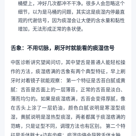
桶壁上，冲好几次都冲不干净。很多人会忽略这个
细节，以为是马桶的问题，其实这是痰湿内停最直
观的代谢信号，因为痰湿会让大便的含水量和黏性
增加，无法形成正常的条状便。
舌象：不用切脉，刷牙时就能看的痰湿信号
中医诊断讲究望闻问切，其中望舌是普通人能轻松操
作的方法，痰湿痞满的舌象有两个典型特征，早上刷
牙时对着镜子就能观察： 第一个特征是舌苔白腻或黄
腻：舌苔是舌面上的一层薄苔，正常的舌苔是淡白、
薄而均匀的。如果是痰湿痞满，舌苔会变得厚腻，像
在舌头上涂了一层奶油，颜色白腻说明是寒湿型痰
湿，黄腻说明是湿热型痰湿，两者都属于痰湿痞满的
范畴，只是证型不同，调理方法也有区别。 第二个特
征是舌体胖大+边有齿痕：痰湿内停会导致舌体水肿，