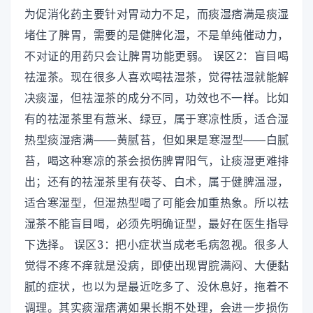
为促消化药主要针对胃动力不足，而痰湿痞满是痰湿
堵住了脾胃，需要的是健脾化湿，不是单纯催动力，
不对证的用药只会让脾胃功能更弱。 误区2：盲目喝
祛湿茶。现在很多人喜欢喝祛湿茶，觉得祛湿就能解
决痰湿，但祛湿茶的成分不同，功效也不一样。比如
有的祛湿茶里有薏米、绿豆，属于寒凉性质，适合湿
热型痰湿痞满——黄腻苔，但如果是寒湿型——白腻
苔，喝这种寒凉的茶会损伤脾胃阳气，让痰湿更难排
出；还有的祛湿茶里有茯苓、白术，属于健脾温湿，
适合寒湿型，但湿热型喝了可能会加重热象。所以祛
湿茶不能盲目喝，必须先明确证型，最好在医生指导
下选择。 误区3：把小症状当成老毛病忽视。很多人
觉得不疼不痒就是没病，即使出现胃脘满闷、大便黏
腻的症状，也以为是最近吃多了、没休息好，拖着不
调理。其实痰湿痞满如果长期不处理，会进一步损伤