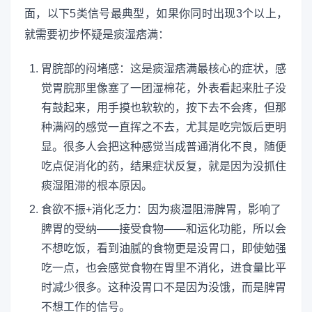
面，以下5类信号最典型，如果你同时出现3个以上，
就需要初步怀疑是痰湿痞满：
胃脘部的闷堵感：这是痰湿痞满最核心的症状，感
觉胃脘那里像塞了一团湿棉花，外表看起来肚子没
有鼓起来，用手摸也软软的，按下去不会疼，但那
种满闷的感觉一直挥之不去，尤其是吃完饭后更明
显。很多人会把这种感觉当成普通消化不良，随便
吃点促消化的药，结果症状反复，就是因为没抓住
痰湿阻滞的根本原因。
食欲不振+消化乏力：因为痰湿阻滞脾胃，影响了
脾胃的受纳——接受食物——和运化功能，所以会
不想吃饭，看到油腻的食物更是没胃口，即使勉强
吃一点，也会感觉食物在胃里不消化，进食量比平
时减少很多。这种没胃口不是因为没饿，而是脾胃
不想工作的信号。