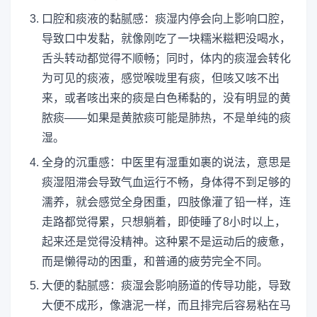
口腔和痰液的黏腻感：痰湿内停会向上影响口腔，
导致口中发黏，就像刚吃了一块糯米糍粑没喝水，
舌头转动都觉得不顺畅；同时，体内的痰湿会转化
为可见的痰液，感觉喉咙里有痰，但咳又咳不出
来，或者咳出来的痰是白色稀黏的，没有明显的黄
脓痰——如果是黄脓痰可能是肺热，不是单纯的痰
湿。
全身的沉重感：中医里有湿重如裹的说法，意思是
痰湿阻滞会导致气血运行不畅，身体得不到足够的
濡养，就会感觉全身困重，四肢像灌了铅一样，连
走路都觉得累，只想躺着，即使睡了8小时以上，
起来还是觉得没精神。这种累不是运动后的疲惫，
而是懒得动的困重，和普通的疲劳完全不同。
大便的黏腻感：痰湿会影响肠道的传导功能，导致
大便不成形，像溏泥一样，而且排完后容易粘在马