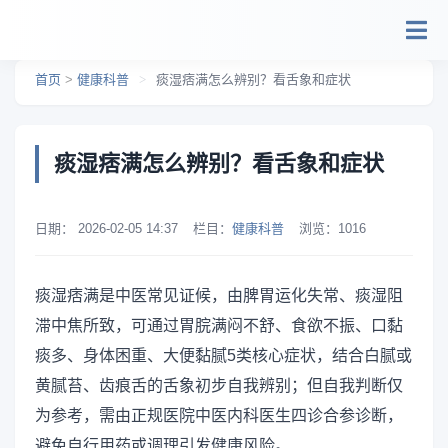
跳转到主要内容
首页
>
健康科普
>
痰湿痞满怎么辨别？看舌象和症状
痰湿痞满怎么辨别？看舌象和症状
日期：
2026-02-05 14:37
栏目：
健康科普
浏览：
1016
痰湿痞满是中医常见证候，由脾胃运化失常、痰湿阻
滞中焦所致，可通过胃脘满闷不舒、食欲不振、口黏
痰多、身体困重、大便黏腻5类核心症状，结合白腻或
黄腻苔、齿痕舌的舌象初步自我辨别；但自我判断仅
为参考，需由正规医院中医内科医生四诊合参诊断，
避免自行用药或调理引发健康风险。