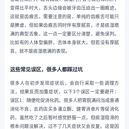
变得比平时大，舌头边缘会被牙齿压迫出一圈痕迹，
这就是齿痕舌。需要注意的是，单纯的齿痕舌可能只
是脾虚，但如果齿痕舌同时伴有厚腻苔，才是痰湿痞
满的典型舌象，这一点一定要区分清楚，避免误判。
比如有的人体型偏胖，舌体本身就大，但若没有厚腻
苔，就不是痰湿痞满的表现。
这些常见误区，很多人都踩过坑
很多人在初步发现症状后，会自行采取一些调理方
法，结果反而加重症状，以下3个误区一定要避开：
误区1：随便吃促消化药。很多人把胃脘满闷当成普通
消化不良，去药店买多潘立酮、健胃消食片等促消化
药，虽然吃了之后暂时感觉舒服一点，但痰湿阻滞的
根本问题没解决，过不了几天症状又会反复。这是因