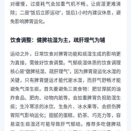
对缓慢，过度耗气会加重气机不畅，让痰湿更难清
除；二是“饭后立即运动”，饭后1小时内建议休息，避
免影响脾胃运化。
饮食调整：健脾祛湿为主，疏肝理气为辅
运动之外，日常饮食对脾胃功能和痰湿生成的影响更
为直接，需做好饮食调整。气郁痰湿体质的饮食调理
核心是“健脾祛湿、疏肝理气”，因为脾胃是运化水湿的
关键，只有脾胃健运才能代谢水湿，而肝气舒畅才能
避免气滞生痰。首先要避免三类食物：肥甘厚腻的油
炸食品、肥肉、动物内脏等，会加重脾胃负担助湿生
痰；生冷寒凉的冰饮、生鱼片、冰水果等，会损伤脾
胃阳气影响运化；甜腻的蛋糕、奶茶、巧克力等，容
易滋生痰湿还可能导致肝气郁结。推荐多吃健脾祛