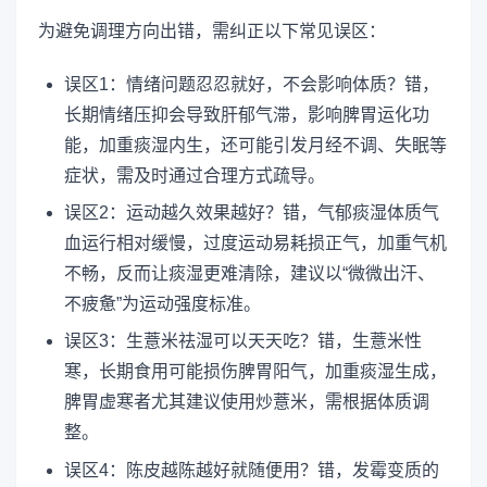
为避免调理方向出错，需纠正以下常见误区：
误区1：情绪问题忍忍就好，不会影响体质？错，
长期情绪压抑会导致肝郁气滞，影响脾胃运化功
能，加重痰湿内生，还可能引发月经不调、失眠等
症状，需及时通过合理方式疏导。
误区2：运动越久效果越好？错，气郁痰湿体质气
血运行相对缓慢，过度运动易耗损正气，加重气机
不畅，反而让痰湿更难清除，建议以“微微出汗、
不疲惫”为运动强度标准。
误区3：生薏米祛湿可以天天吃？错，生薏米性
寒，长期食用可能损伤脾胃阳气，加重痰湿生成，
脾胃虚寒者尤其建议使用炒薏米，需根据体质调
整。
误区4：陈皮越陈越好就随便用？错，发霉变质的