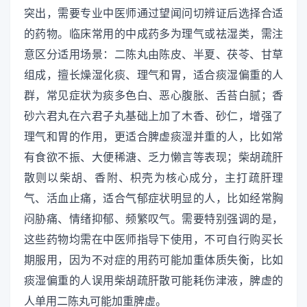
突出，需要专业中医师通过望闻问切辨证后选择合适
的药物。临床常用的中成药多为理气或祛湿类，需注
意区分适用场景：二陈丸由陈皮、半夏、茯苓、甘草
组成，擅长燥湿化痰、理气和胃，适合痰湿偏重的人
群，常见症状为痰多色白、恶心腹胀、舌苔白腻；香
砂六君丸在六君子丸基础上加了木香、砂仁，增强了
理气和胃的作用，更适合脾虚痰湿并重的人，比如常
有食欲不振、大便稀溏、乏力懒言等表现；柴胡疏肝
散则以柴胡、香附、枳壳为核心成分，主打疏肝理
气、活血止痛，适合气郁症状明显的人，比如经常胸
闷胁痛、情绪抑郁、频繁叹气。需要特别强调的是，
这些药物均需在中医师指导下使用，不可自行购买长
期服用，因为不对症的用药可能加重体质失衡，比如
痰湿偏重的人误用柴胡疏肝散可能耗伤津液，脾虚的
人单用二陈丸可能加重脾虚。