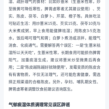
湿、疏肝理气的食材：比如炒薏米（生薏米性寒，炒
至微黄可降低寒性，脾胃虚寒者尤其建议使用）、芡
实、陈皮、茯苓、白萝卜、芹菜、橙子等。具体吃法
可贴近生活：用炒薏米15克、芡实15克、茯苓10克与
大米煮成粥，早上食用能健脾祛湿；用陈皮3-5克泡
水，饭后喝可理气和胃；白萝卜煮汤或凉拌，能理气
消食、化痰通气。需要解答两个误区：一是“生薏米祛
湿所以天天吃”，生薏米性寒，长期食用可能损伤脾胃
阳气，加重痰湿生成，建议将薏米炒至微黄后再食
用；二是“陈皮越陈越好就随便用”，发霉变质的陈皮含
有有害物质，不仅无法理气，还可能危害健康，需选
择正规渠道的合格陈皮。另外，孕妇、哺乳期女性、
脾胃虚寒者调整饮食前建议咨询医生。
气郁痰湿体质调理常见误区辟谣