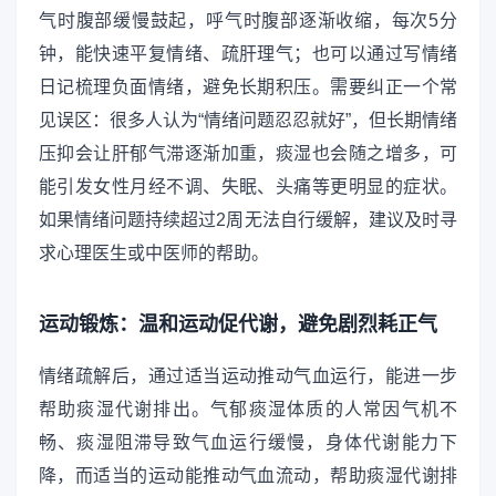
气时腹部缓慢鼓起，呼气时腹部逐渐收缩，每次5分
钟，能快速平复情绪、疏肝理气；也可以通过写情绪
日记梳理负面情绪，避免长期积压。需要纠正一个常
见误区：很多人认为“情绪问题忍忍就好”，但长期情绪
压抑会让肝郁气滞逐渐加重，痰湿也会随之增多，可
能引发女性月经不调、失眠、头痛等更明显的症状。
如果情绪问题持续超过2周无法自行缓解，建议及时寻
求心理医生或中医师的帮助。
运动锻炼：温和运动促代谢，避免剧烈耗正气
情绪疏解后，通过适当运动推动气血运行，能进一步
帮助痰湿代谢排出。气郁痰湿体质的人常因气机不
畅、痰湿阻滞导致气血运行缓慢，身体代谢能力下
降，而适当的运动能推动气血流动，帮助痰湿代谢排