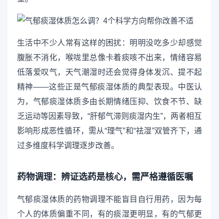
生活中不少人常有这样的困扰：明明没吃多少却感觉
腹胀不消化，喉咙里总像卡着痰咳不出来，情绪容易
低落爱叹气，天气潮湿时还会觉得身体发沉、提不起
精神——这些正是气郁痰湿体质的典型表现。中医认
为，气郁痰湿体质多由长期情绪压抑、饮食不节、缺
乏运动等因素导致，“肝郁气滞则痰湿内生”，两者相互
影响形成恶性循环，需从“理气”和“祛湿”双管齐下，通
过多维度科学调理逐步改善。
药物调理：辨证选药是核心，需严格遵循医嘱
气郁痰湿体质的药物调理不能盲目自行用药，因为每
个人的体质偏重不同，有的痰湿更明显，有的气郁更