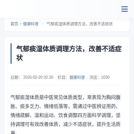
跳转到主要内容
首页
>
健康科普
>
气郁痰湿体质调理方法，改善不适症状
气郁痰湿体质调理方法，改善不适症
状
日期：
2026-02-20 02:26
栏目：
健康科普
浏览：
1030
气郁痰湿体质是中医常见体质类型，常表现为胸闷腹
胀、痰多乏力、情绪低落等，需通过中医辨证用药、
情绪疏解、温和运动、饮食调整四方面科学调理，坚
持调理可有效改善体质，减少不适症状，提升生活质
量。