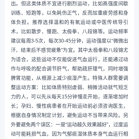
出。但这类体质不宜进行剧烈运动，比如高强度间歇
训练、短跑等，以免耗伤正气，反而加重疲劳感和身
体负担。推荐选择温和的有氧运动或中医传统导引
术，比如散步、慢跑、太极拳、八段锦等。运动频率
建议每周3-5次，每次30-45分钟，运动强度以“微微出
汗、结束后不感觉疲惫”为宜。其中太极拳和八段锦尤
为适合，这些运动不仅能促进气血运行，还能通过动
作与呼吸的配合调节肝气，帮助疏肝理气，同时增强
脾胃功能，从根源上减少痰湿产生。特殊人群需要调
整运动方案：比如体质特别虚弱、稍微活动就气短乏
力的人，可以先从每天15分钟慢走开始，逐渐增加时
长；孕妇、慢性病患者在开始运动前必须咨询医生，
根据自身情况制定计划，避免运动不当带来风险。另
外要避免两个误区：一是“运动越久效果越好”，过度运
动可能耗损气血，因为气郁痰湿体质本身气血运行相