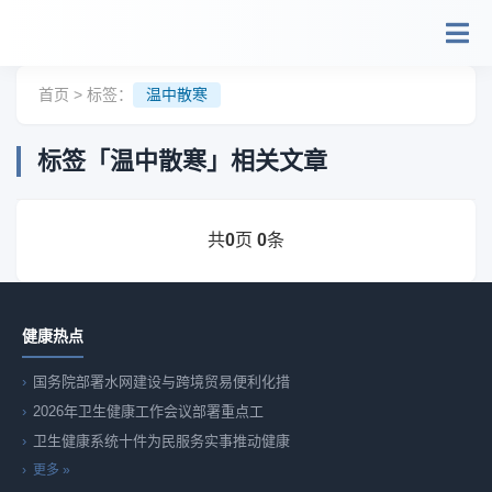
跳转到主要内容
首页
> 标签：
温中散寒
标签「温中散寒」相关文章
共
页
条
0
0
健康热点
国务院部署水网建设与跨境贸易便利化措
2026年卫生健康工作会议部署重点工
卫生健康系统十件为民服务实事推动健康
更多 »