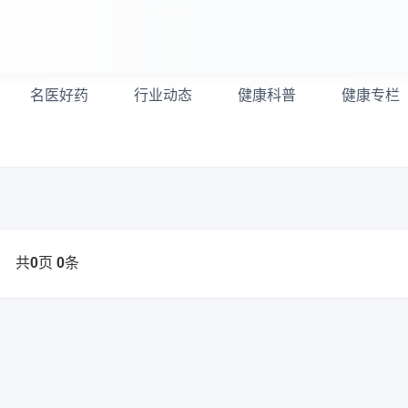
名医好药
行业动态
健康科普
健康专栏
共
页
条
0
0