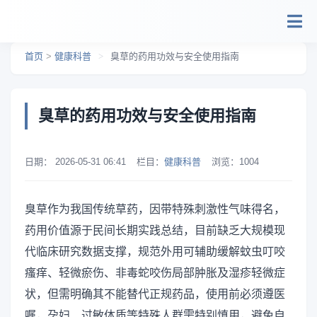
跳转到主要内容
首页
>
健康科普
>
臭草的药用功效与安全使用指南
臭草的药用功效与安全使用指南
日期：
2026-05-31 06:41
栏目：
健康科普
浏览：
1004
臭草作为我国传统草药，因带特殊刺激性气味得名，
药用价值源于民间长期实践总结，目前缺乏大规模现
代临床研究数据支撑，规范外用可辅助缓解蚊虫叮咬
瘙痒、轻微瘀伤、非毒蛇咬伤局部肿胀及湿疹轻微症
状，但需明确其不能替代正规药品，使用前必须遵医
嘱，孕妇、过敏体质等特殊人群需特别慎用，避免自