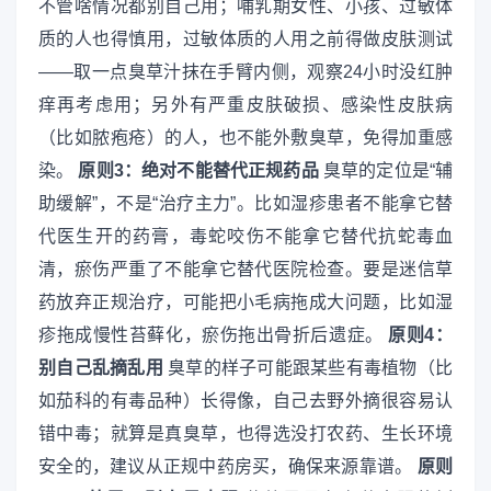
不管啥情况都别自己用；哺乳期女性、小孩、过敏体
质的人也得慎用，过敏体质的人用之前得做皮肤测试
——取一点臭草汁抹在手臂内侧，观察24小时没红肿
痒再考虑用；另外有严重皮肤破损、感染性皮肤病
（比如脓疱疮）的人，也不能外敷臭草，免得加重感
染。
原则3：绝对不能替代正规药品
臭草的定位是“辅
助缓解”，不是“治疗主力”。比如湿疹患者不能拿它替
代医生开的药膏，毒蛇咬伤不能拿它替代抗蛇毒血
清，瘀伤严重了不能拿它替代医院检查。要是迷信草
药放弃正规治疗，可能把小毛病拖成大问题，比如湿
疹拖成慢性苔藓化，瘀伤拖出骨折后遗症。
原则4：
别自己乱摘乱用
臭草的样子可能跟某些有毒植物（比
如茄科的有毒品种）长得像，自己去野外摘很容易认
错中毒；就算是真臭草，也得选没打农药、生长环境
安全的，建议从正规中药房买，确保来源靠谱。
原则