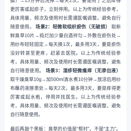
膜）→15分钟后洗掉→每天2次，要是用了之后痒得
更厉害或起疹子，立刻停用。以上为传统经验参考，
具体用量、频次及使用时长需遵医嘱调整，避免自行
随意使用。
场景2：轻微软组织瘀伤（无破损）
取新
鲜臭草10片→捣烂加少量白酒拌匀→外敷在瘀伤处→
用纱布轻轻固定→每天换1次，最多用3天，要是瘀伤
没好转甚至更疼，赶紧去医院。以上为传统经验参
考，具体用量、频次及使用时长需遵医嘱调整，避免
自行随意使用。
场景3：湿疹轻微瘙痒（无渗出液）
取干燥臭草10g→加500ml清水煮10分钟→放凉后用纱
布蘸药液擦患处→每天2次，最多用3天，要是痒得更
厉害或起水疱，停用并找医生。以上为传统经验参
考，具体用量、频次及使用时长需遵医嘱调整，避免
自行随意使用。
最后再敲个黑板：臭草的价值是“帮衬”，不是“主力”。