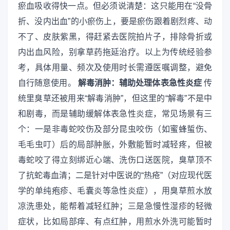
瘀血吸收得快一点。但必须说清楚：这只能用在“没骨
折、没内出血”的小瘀伤上，要是瘀伤跟着剧烈疼、动
不了、皮肤紫黑，得赶紧去医院拍片子，排除骨折或
内出血风险，别拿草药拖延治疗。以上为传统经验参
考，具体用量、频次及使用时长需遵医嘱调整，避免
自行随意使用。
解毒消肿：辅助处理体表急性炎症
传
统里臭草还被用来“解毒消肿”，但这里的“解毒”不是中
和剧毒，而是辅助缓解体表急性炎症，常见场景有三
个：一是非毒蛇咬伤及部分昆虫咬伤（如蜜蜂蜇伤、
毛毛虫叮）后的局部肿胀，外敷能暂时减轻疼，但被
毒蛇咬了得立刻绑近心端、洗伤口送医院，臭草顶不
了抗蛇毒血清；二是针对中医说的“热疮”（对应现代医
学的单纯疱疹、毛囊炎等急性炎症），用臭草煎水放
凉洗患处，能帮着减轻红肿；三是急慢性湿疹的轻微
症状，比如局部痒、有点红肿，用煎水外洗可能暂时