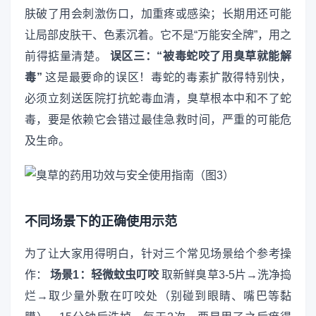
肤破了用会刺激伤口，加重疼或感染；长期用还可能
让局部皮肤干、色素沉着。它不是“万能安全牌”，用之
前得掂量清楚。
误区三：“被毒蛇咬了用臭草就能解
毒”
这是最要命的误区！毒蛇的毒素扩散得特别快，
必须立刻送医院打抗蛇毒血清，臭草根本中和不了蛇
毒，要是依赖它会错过最佳急救时间，严重的可能危
及生命。
不同场景下的正确使用示范
为了让大家用得明白，针对三个常见场景给个参考操
作：
场景1：轻微蚊虫叮咬
取新鲜臭草3-5片→洗净捣
烂→取少量外敷在叮咬处（别碰到眼睛、嘴巴等黏