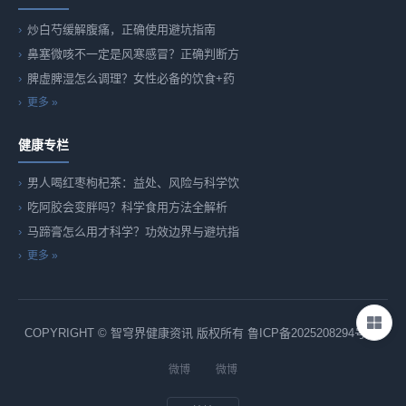
炒白芍缓解腹痛，正确使用避坑指南
鼻塞微咳不一定是风寒感冒？正确判断方
脾虚脾湿怎么调理？女性必备的饮食+药
更多 »
健康专栏
男人喝红枣枸杞茶：益处、风险与科学饮
吃阿胶会变胖吗？科学食用方法全解析
马蹄膏怎么用才科学？功效边界与避坑指
更多 »
COPYRIGHT © 智穹界健康资讯 版权所有
鲁ICP备2025208294号-82
微博
微博