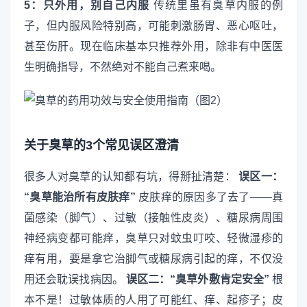
5：只外用，别自己内服
传统里虽有臭草内服的例
子，但内服风险特别高，可能刺激肠胃、恶心呕吐，
甚至伤肝。现在临床基本只推荐外用，除非有中医医
生明确指导，不然绝对不能自己煮来喝。
关于臭草的3个常见误区澄清
很多人对臭草的认知都有坑，得掰扯清楚：
误区一：
“臭草能治所有皮肤痒”
皮肤痒的原因多了去了——真
菌感染（脚气）、过敏（接触性皮炎）、糖尿病周围
神经病变都可能痒，臭草只对蚊虫叮咬、轻微湿疹的
痒有用，要是拿它治脚气或糖尿病引起的痒，不仅没
用还会耽误找病因。
误区二：“臭草外敷肯定安全”
根
本不是！过敏体质的人用了可能红、痒、起疹子；皮