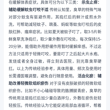
在缓解体表症状，具体可分为以下三类：
杀虫止痒：
辅助缓解蚊虫叮咬不适
传统认知里，臭草的特殊气味
对部分蚊虫有驱避作用，其捣烂后的鲜汁或煎水外
洗，可帮助减轻蚊子、跳蚤、蚂蚁等蚊虫叮咬后的皮
肤红肿、瘙痒症状。比如夏天被蚊子叮了，取3-5片新
鲜臭草洗净捣烂，取少量外敷在叮咬处，每次保持15-
20分钟，能借助外用舒缓作用暂时缓解痒感。不过这
方法只适用于轻微叮咬，要是叮了之后起大片水疱、
发烧或者全身过敏，得立刻去医院，别光靠臭草硬
扛。以上为传统经验参考，具体用量、频次及使用时
长需遵医嘱调整，避免自行随意使用。
活血化瘀：辅
助改善轻微软组织瘀伤
对于没有皮肤破损的轻微软组
织瘀伤，比如不小心磕碰导致的胳膊腿青瘀，臭草的
传统用法是捣烂后加少量白酒拌匀，外敷在瘀伤处轻
轻按压。传统经验认为它能促进局部血液循环，帮着