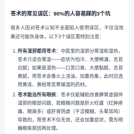
苍术的常见误区：90%的人容易踩的3个坑
很多人因对苍术认知不全面陷入使用误区，不仅没效
果还可能伤身体，以下3个误区需特别注意：
所有湿邪都用苍术
：中医里的湿邪分寒湿和湿热，
苍术只适合寒湿——症状为怕冷、大便稀溏、舌苔
白腻；如果是湿热——口苦口臭、大便黏腻、舌苔
黄腻，用苍术会像火上浇油，加重热象，此时应选
用黄连、黄柏等苦寒燥湿的药材。
苍术能治所有眼疾
：苍术仅能辅助改善脾胃虚弱伴
湿邪的眼部问题，若眼睛问题是肝火旺盛（红肿疼
痛、眼屎多）或肝肾阴虚（干涩模糊、头晕耳鸣）
导致的，用苍术不仅无效，还会加重症状，需先明
确眼疾原因再处理。