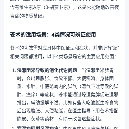
含有维生素A原（β-胡萝卜素），这是它能辅助改善夜
盲症的物质基础。
苍术的适用场景：4类情况可辨证使用
苍术的功效需对应具体中医证型和症状，并非所有“湿”
相关问题都适用，以下4类场景是它的主要应用范围：
湿邪阻滞导致的消化代谢问题
：当湿邪阻滞脾胃
时，会出现腹胀、食欲不振、大便稀溏、身体困
重、水肿、中医范畴内的脚气（湿气下注导致的脚
肿、瘙痒）等症状，苍术能通过燥湿健脾促进湿邪
排出，辅助缓解不适。比如有些人吃油腻生冷食物
后出现腹胀、大便黏腻，在医生指导下用苍术搭配
陈皮、茯苓等药材，有助于改善这些症状。
寒湿痹阻型风湿痹痛
：中医里的风湿痹痛包括西医