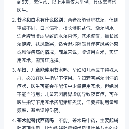
到5天，需注意，以上用量仅为举例，具体需咨询
医生。
苍术和白术有什么区别
：两者都能健脾祛湿，但侧
重点不同，白术偏补，擅长健脾益气、燥湿利水，
适合脾胃虚弱导致的水湿内停；苍术偏散，擅长燥
湿健脾、祛风散寒，适合湿邪阻滞且伴有风寒外感
或风湿痹痛的情况，简单来说，虚证用白术，实证
用苍术，需辨证选择。
孕妇、儿童能使用苍术吗
：孕妇和儿童属于特殊人
群，必须在医生指导下使用。孕妇若有寒湿阻滞的
症状，医生可能会在配伍中少量使用苍术，但绝对
不能自行用；儿童若因脾胃虚弱导致夜盲症，可在
医生指导下用苍术搭配猪肝煮汤，但要控制用量和
频率，避免温燥伤阴。
苍术能替代西药吗
：不能。苍术是中药，主要起辅
助调理作用，比如能辅助缓解类风湿性关节炎的疼