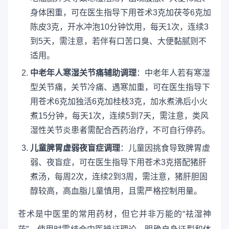
身体困重，可在医生指导下用苍术3克加茯苓6克加
陈皮3克，开水冲泡10分钟饮用，每天1次，连续3
到5天，需注意，若伴有口苦口臭、大便黏腻则不
适用。
中老年人寒湿关节痛辅助调理
：中老年人若有寒湿
型关节痛，关节冷痛、遇寒加重，可在医生指导下
用苍术6克加独活6克加桂枝3克，加水煮沸后小火
煮15分钟，每天1次，连续5到7天，需注意，类风
湿性关节炎患者需配合西药治疗，不可自行停药。
儿童脾胃虚弱夜盲症调理
：儿童因挑食导致脾胃虚
弱、夜盲症，可在医生指导下用苍术3克搭配猪肝
煮汤，每周2次，连续2到3周，需注意，猪肝胆固
醇较高，高血脂儿童慎用，且需严格控制用量。
苍术是中医里的常用药材，但它并非万能的“祛湿神