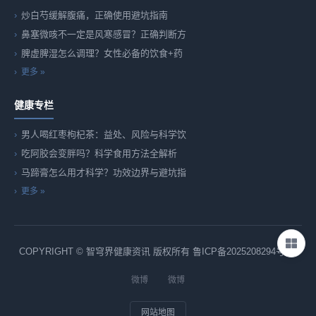
炒白芍缓解腹痛，正确使用避坑指南
鼻塞微咳不一定是风寒感冒？正确判断方
脾虚脾湿怎么调理？女性必备的饮食+药
更多 »
健康专栏
男人喝红枣枸杞茶：益处、风险与科学饮
吃阿胶会变胖吗？科学食用方法全解析
马蹄膏怎么用才科学？功效边界与避坑指
更多 »
COPYRIGHT © 智穹界健康资讯 版权所有
鲁ICP备2025208294号-82
微博
微博
网站地图