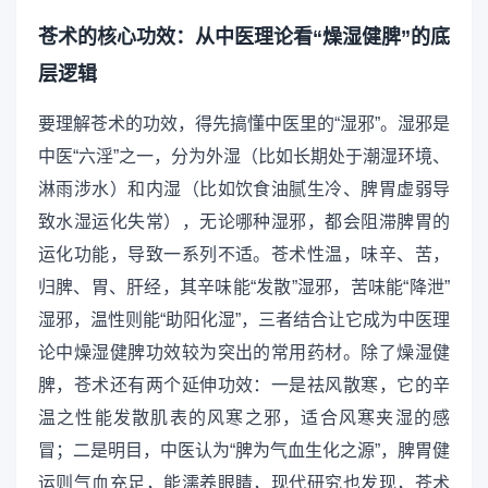
苍术的核心功效：从中医理论看“燥湿健脾”的底
层逻辑
要理解苍术的功效，得先搞懂中医里的“湿邪”。湿邪是
中医“六淫”之一，分为外湿（比如长期处于潮湿环境、
淋雨涉水）和内湿（比如饮食油腻生冷、脾胃虚弱导
致水湿运化失常），无论哪种湿邪，都会阻滞脾胃的
运化功能，导致一系列不适。苍术性温，味辛、苦，
归脾、胃、肝经，其辛味能“发散”湿邪，苦味能“降泄”
湿邪，温性则能“助阳化湿”，三者结合让它成为中医理
论中燥湿健脾功效较为突出的常用药材。除了燥湿健
脾，苍术还有两个延伸功效：一是祛风散寒，它的辛
温之性能发散肌表的风寒之邪，适合风寒夹湿的感
冒；二是明目，中医认为“脾为气血生化之源”，脾胃健
运则气血充足，能濡养眼睛，现代研究也发现，苍术