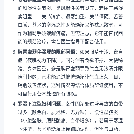
的风湿性关节炎、类风湿性关节炎等，若属于寒湿
痹阻型——关节冷痛、遇寒加重、关节僵硬、舌苔
白腻，苍术的辛温之性既能燥湿又能祛风散寒，可
作为辅助手段缓解疼痛，但需注意，它不能替代西
药的规范治疗，需在医生指导下配合使用。
脾胃虚弱伴湿邪的眼部问题
：如果眼睛干涩、夜盲
症（夜晚视力下降），同时伴有食欲不振、大便稀
溏、身体困重，多是脾胃虚弱导致气血无法濡养眼
睛引起的，苍术能通过健脾燥湿让气血上荣于目，
辅助改善症状，这种情况需结合体质辨证使用，不
可自行用苍术处理所有眼疾。
寒湿下注型妇科问题
：女性因湿邪过盛导致的白带
过多（颜色白、质地稀、无异味）、慢性盆腔炎
（小腹坠胀、腰骶酸痛、白带增多），若属于寒湿
下注型，苍术能燥湿止带辅助调理，但需与山药、