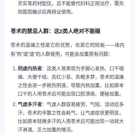
芡实等药材配伍，且不能替代妇科正规治疗，需先
到医院确诊后再辨证使用。
苍术的禁忌人群：这2类人绝对不能碰
苍术的温燥之性是它的优势，也是它的短板——体内
有“热”或“虚”的人群使用，可能会加重原有问题：
阴虚内热者
：这类人常表现为手脚心发热、口干咽
燥、大便干结、舌红少苔、失眠多梦，苍术的温燥
之性会进一步耗伤阴液，导致内热加重，比如原本
口干的人用苍术后可能出现口腔溃疡、便秘加重。
气虚多汗者
：气虚人群容易疲劳、气短、活动后多
汗，苍术的辛散之性会耗气，让气虚症状更明显，
比如原本轻微多汗的人用苍术后可能出现一动就大
汗淋漓、乏力加重的情况。