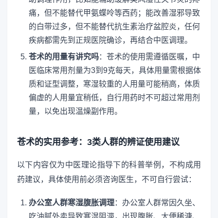
痛，但不能替代甲氨蝶呤等西药；能改善湿邪导致
的白带过多，但不能替代抗生素治疗盆腔炎，任何
疾病都需先到正规医院确诊，再结合中医调理。
苍术的用量有讲究吗
：苍术的使用需遵循医嘱，中
医临床常用剂量为3到9克每天，具体用量需根据体
质和证型调整，寒湿较重的人用量可能稍高，体质
偏虚的人用量宜稍低，自行用药时不可超过常用剂
量，以免出现温燥副作用。
苍术的实用参考：3类人群的辨证使用建议
以下内容仅为中医理论指导下的科普举例，不构成用
药建议，具体使用前必须咨询医生，不可自行尝试：
办公室人群寒湿腹胀调理
：办公室人群常因久坐、
吃油腻外卖导致寒湿阻滞，出现腹胀、大便稀溏、