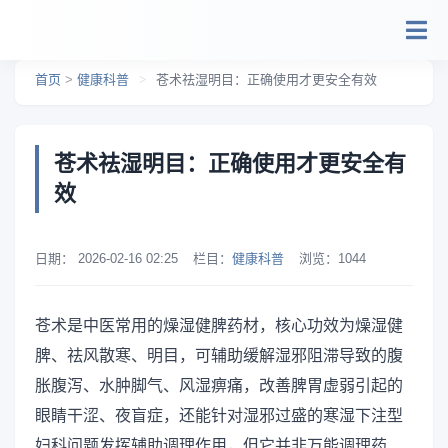
跳转到主要内容
首页
>
健康科普
>
苍术祛湿明目：正确使用才更安全有效
苍术祛湿明目：正确使用才更安全有
效
日期：
2026-02-16 02:25
栏目：
健康科普
浏览：
1044
苍术是中医常用的燥湿健脾药材，核心功效为燥湿健
脾、祛风散寒、明目，可辅助缓解湿邪阻滞导致的腹
胀腹泻、水肿脚气、风湿痹痛，改善脾胃虚弱引起的
眼睛干涩、夜盲症，还能针对湿邪过盛的寒湿下注型
妇科问题发挥辅助调理作用，但它并非万能调理药