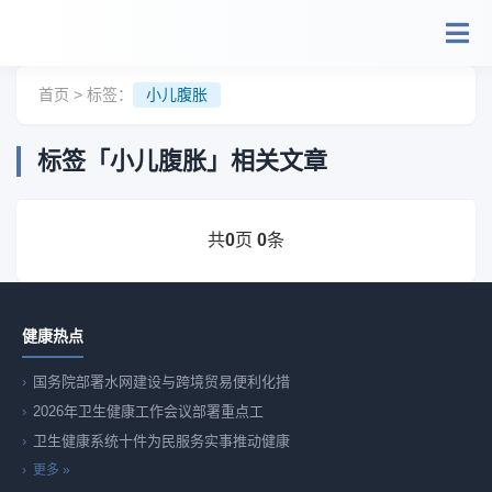
跳转到主要内容
首页
> 标签：
小儿腹胀
标签「小儿腹胀」相关文章
共
页
条
0
0
健康热点
国务院部署水网建设与跨境贸易便利化措
2026年卫生健康工作会议部署重点工
卫生健康系统十件为民服务实事推动健康
更多 »