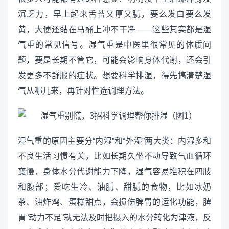
沉乏力，早上起来舌苔又厚又腻，要么发白要么发
黄，大便还黏在马桶上冲不干净——这些其实都是湿
气重的常见信号。湿气重是中医里很常见的体质问
题，要是长期不管它，可能会影响身体代谢，还会引
发更多不舒服的症状。想要科学排湿，得先搞清楚湿
气从哪儿来，再针对性选调理方法。
湿气重的原因主要分“内湿”和“外湿”两大类：内湿多和
不良生活习惯有关，比如长期久坐不动导致气血循环
变慢，身体水分代谢能力下降，湿气容易堆积在四肢
和腹部；爱吃生冷、油腻、甜腻的食物，比如冰奶
茶、油炸鸡、蛋糕甜点，会损伤脾胃的运化功能，脾
胃“动力不足”就无法及时把摄入的水分转化为津液，反