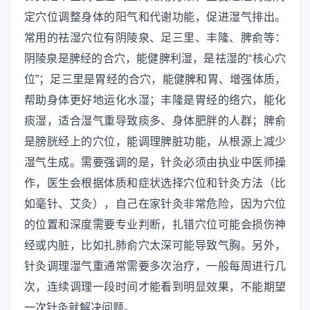
定穴位调整身体的阳气和代谢功能，促进湿气排出。
常用的祛湿穴位有阴陵泉、足三里、丰隆、脾俞等：
阴陵泉是脾经的合穴，能健脾利湿，是祛湿的“核心穴
位”；足三里是胃经的合穴，能健脾和胃、增强体质，
帮助身体更好地运化水湿；丰隆是胃经的络穴，能化
痰湿，适合湿气重导致痰多、身体肥胖的人群；脾俞
是膀胱经上的穴位，能调理脾脏功能，从根源上减少
湿气生成。需要强调的是，针灸必须由执业中医师操
作，医生会根据体质和症状选择穴位和针灸方法（比
如毫针、艾灸），自己在家针灸非常危险，因为穴位
的位置和深度需要专业判断，扎错穴位可能会损伤神
经或内脏，比如扎肺俞穴太深可能导致气胸。另外，
针灸调理湿气重通常需要多次治疗，一般每周进行几
次，连续调理一段时间才能看到明显效果，不能期望
一次针灸就解决问题。