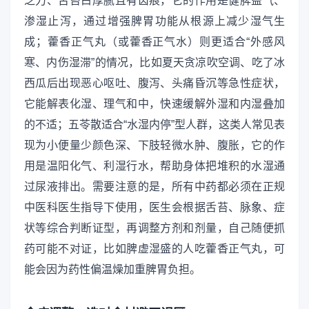
乏力、舌苔白厚腻且有齿痕，它的作用是健脾益气、
渗湿止泻，通过增强脾胃功能从根源上减少湿气生
成；藿香正气丸（或藿香正气水）则更适合“外感风
寒、内伤湿滞”的情况，比如夏天贪凉吹空调、吃了冰
西瓜后出现恶心呕吐、腹泻、头痛昏沉等急性症状，
它能解表化湿、理气和中，快速缓解外湿和内湿叠加
的不适；五苓散适合“水湿内停”型人群，这类人常见表
现为小便量少颜色深、下肢轻微水肿、腹胀，它的作
用是温阳化气、利湿行水，帮助身体把堆积的水湿通
过尿液排出。需要注意的是，所有中药都必须在正规
中医科医生指导下使用，医生会根据舌苔、脉象、症
状等综合判断证型，再调整方剂和剂量，自己随便抓
药可能不对证，比如脾虚湿盛的人吃藿香正气丸，可
能会因为药性偏温燥加重脾胃负担。