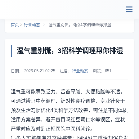
跳转到主要内容
首页
>
行业动态
>
湿气重别慌，3招科学调理帮你排湿
湿气重别慌，3招科学调理帮你排湿
日期：
2026-05-21 02:25
栏目：
行业动态
浏览：
651
湿气重可能导致乏力、舌苔厚腻、大便黏腻等不适，
可通过辨证中药调理、针对性食疗调整、专业针灸干
预及生活习惯优化4类科学方法改善，需注意不同体质
适用方案差异，避开盲目喝红豆薏仁水等误区，症状
严重时应及时到正规医院中医科就诊。
很多人可能都有过这种感觉：明明没干重活却浑身发