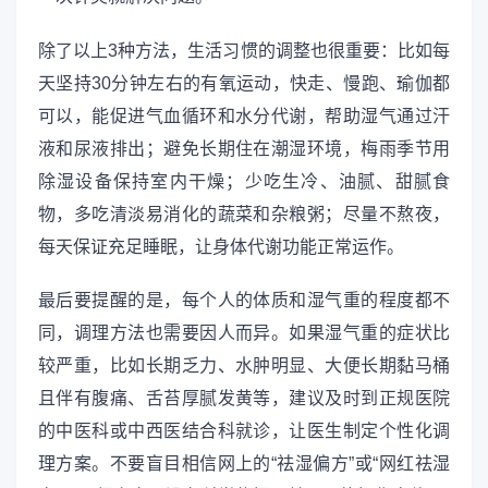
除了以上3种方法，生活习惯的调整也很重要：比如每
天坚持30分钟左右的有氧运动，快走、慢跑、瑜伽都
可以，能促进气血循环和水分代谢，帮助湿气通过汗
液和尿液排出；避免长期住在潮湿环境，梅雨季节用
除湿设备保持室内干燥；少吃生冷、油腻、甜腻食
物，多吃清淡易消化的蔬菜和杂粮粥；尽量不熬夜，
每天保证充足睡眠，让身体代谢功能正常运作。
最后要提醒的是，每个人的体质和湿气重的程度都不
同，调理方法也需要因人而异。如果湿气重的症状比
较严重，比如长期乏力、水肿明显、大便长期黏马桶
且伴有腹痛、舌苔厚腻发黄等，建议及时到正规医院
的中医科或中西医结合科就诊，让医生制定个性化调
理方案。不要盲目相信网上的“祛湿偏方”或“网红祛湿