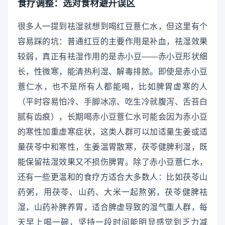
食疗调整：选对食材避开误区
很多人一提到祛湿就想到喝红豆薏仁水，但这里有个
容易踩的坑：普通红豆的主要作用是补血，祛湿效果
较弱，真正有祛湿作用的是赤小豆——赤小豆形状细
长，性微寒，能清热利湿、解毒排脓。即使是赤小豆
薏仁水，也不是所有人都能喝，比如脾胃虚寒的人
（平时容易怕冷、手脚冰凉、吃生冷就腹泻、舌苔白
腻有齿痕），长期喝赤小豆薏仁水可能会因为赤小豆
的寒性加重虚寒症状，这类人群可以加适量生姜或适
量茯苓中和寒性，生姜温胃散寒，茯苓健脾利湿，既
能保留祛湿效果又不损伤脾胃。除了赤小豆薏仁水，
还有一些更温和的食疗方适合大多数人：比如茯苓山
药粥，用茯苓、山药、大米一起熬粥，茯苓健脾祛
湿，山药补脾养胃，适合脾虚导致的湿气重人群，每
天早上喝一碗，坚持一段时间能明显感觉到乏力减