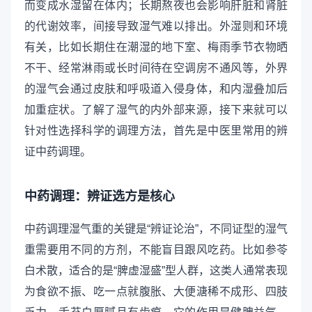
而变成水湿留在体内；长期熬夜也会影响肝脏和肾脏
的代谢效率，间接导致湿气难以排出。外湿则和环境
有关，比如长期住在潮湿的地下室、梅雨季节衣物晒
不干、经常淋雨或长时间待在空调房不通风等，外界
的湿气会通过皮肤和呼吸道入侵身体，和内湿叠加后
加重症状。了解了湿气的内外部来源，接下来就可以
针对性选择科学的调理方法，首先是中医里常用的辨
证中药调理。
中药调理：辨证选方是核心
中药调理湿气重的关键是“辨证论治”，不同证型的湿气
重需要用不同的方剂，不能盲目跟风吃药。比如参苓
白术散，适合的是“脾虚湿盛”型人群，这类人通常表现
为食欲不振、吃一点就腹胀、大便溏稀不成形、四肢