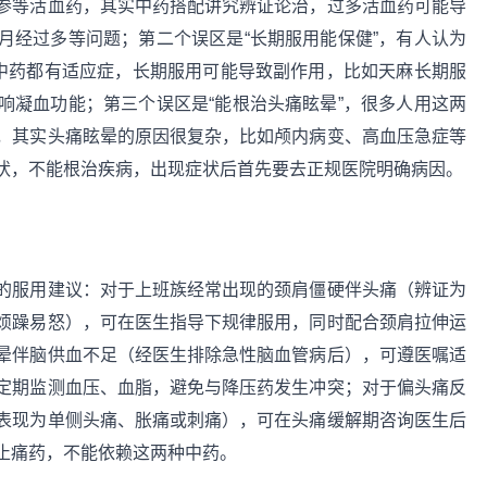
参等活血药，其实中药搭配讲究辨证论治，过多活血药可能导
月经过多等问题；第二个误区是“长期服用能保健”，有人认为
何中药都有适应症，长期服用可能导致副作用，比如天麻长期服
响凝血功能；第三个误区是“能根治头痛眩晕”，很多人用这两
，其实头痛眩晕的原因很复杂，比如颅内病变、高血压急症等
状，不能根治疾病，出现症状后首先要去正规医院明确病因。
的服用建议：对于上班族经常出现的颈肩僵硬伴头痛（辨证为
烦躁易怒），可在医生指导下规律服用，同时配合颈肩拉伸运
晕伴脑供血不足（经医生排除急性脑血管病后），可遵医嘱适
定期监测血压、血脂，避免与降压药发生冲突；对于偏头痛反
表现为单侧头痛、胀痛或刺痛），可在头痛缓解期咨询医生后
止痛药，不能依赖这两种中药。