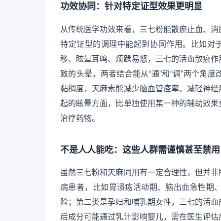
功效协同：针对特定证型效果更明显
从传统医学功效来看，三七粉能散瘀止血、消
特定证型的调理中能起到协同作用。比如对于
移、眩晕耳鸣、烦躁易怒，三七的活血散瘀作
致的头晕，两者结合能从“通”和“调”两个角
黏稠度，天麻素能减少脑血管痉挛、减轻神经
起的眩晕方面，比单独使用某一种的辅助效果
治疗药物。
不是人人能吃：这些人群需谨慎甚至禁用
虽然三七粉和天麻同用有一定合理性，但并非
病患者，比如胃溃疡活动期、脑出血急性期
险；第二类是孕妇和哺乳期女性，三七的活血
后成分可能通过乳汁影响婴儿，需在医生评估