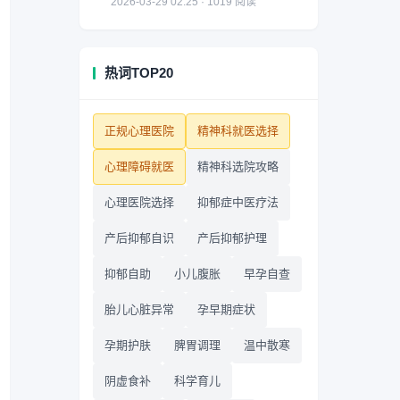
2026-03-29 02:25 · 1019 阅读
热词TOP20
正规心理医院
精神科就医选择
心理障碍就医
精神科选院攻略
心理医院选择
抑郁症中医疗法
产后抑郁自识
产后抑郁护理
抑郁自助
小儿腹胀
早孕自查
胎儿心脏异常
孕早期症状
孕期护肤
脾胃调理
温中散寒
阴虚食补
科学育儿