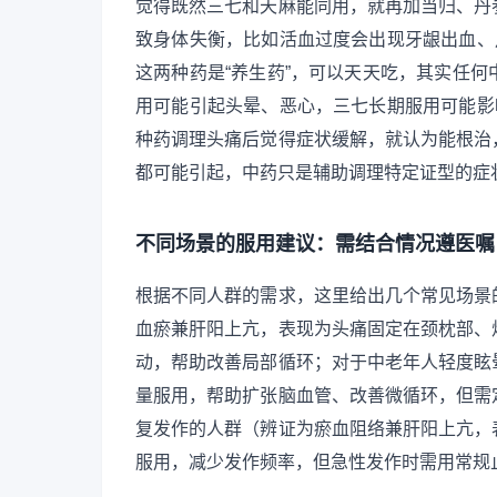
觉得既然三七和天麻能同用，就再加当归、丹
致身体失衡，比如活血过度会出现牙龈出血、
这两种药是“养生药”，可以天天吃，其实任
用可能引起头晕、恶心，三七长期服用可能影
种药调理头痛后觉得症状缓解，就认为能根治
都可能引起，中药只是辅助调理特定证型的症
不同场景的服用建议：需结合情况遵医嘱
根据不同人群的需求，这里给出几个常见场景
血瘀兼肝阳上亢，表现为头痛固定在颈枕部、
动，帮助改善局部循环；对于中老年人轻度眩
量服用，帮助扩张脑血管、改善微循环，但需
复发作的人群（辨证为瘀血阻络兼肝阳上亢，
服用，减少发作频率，但急性发作时需用常规