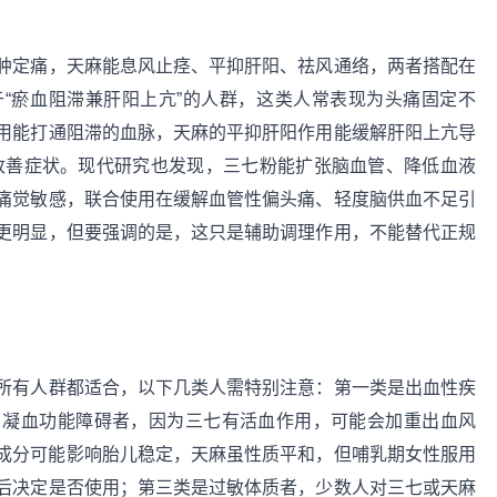
肿定痛，天麻能息风止痉、平抑肝阳、祛风通络，两者搭配在
“瘀血阻滞兼肝阳上亢”的人群，这类人常表现为头痛固定不
用能打通阻滞的血脉，天麻的平抑肝阳作用能缓解肝阳上亢导
度改善症状。现代研究也发现，三七粉能扩张脑血管、降低血液
痛觉敏感，联合使用在缓解血管性偏头痛、轻度脑供血不足引
更明显，但要强调的是，这只是辅助调理作用，不能替代正规
所有人群都适合，以下几类人需特别注意：第一类是出血性疾
、凝血功能障碍者，因为三七有活血作用，可能会加重出血风
成分可能影响胎儿稳定，天麻虽性质平和，但哺乳期女性服用
后决定是否使用；第三类是过敏体质者，少数人对三七或天麻