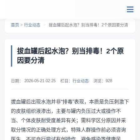
跳转到主要内容
首页
>
行业动态
>
拔血罐后起水泡？别当排毒！2个原因要分清
拔血罐后起水泡？别当排毒！2个原
因要分清
日期：
2026-05-21 02:25
栏目：
行业动态
浏览：
928
拔血罐后出现水泡并非“排毒”表现，本质是负压刺激下
的皮肤组织液渗出，主要与罐内负压过大或操作不
当、个体皮肤耐受度差异有关；需科学区分原因并采
取分情况的正确处理方式，特殊人群操作前必须咨询
医生，不可自行尝试有创操作，避免感染等健康风