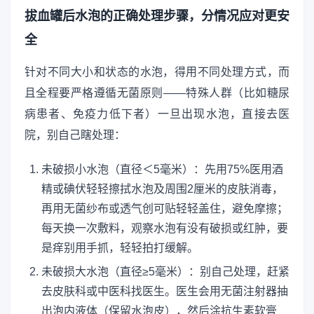
拔血罐后水泡的正确处理步骤，分情况应对更安
全
针对不同大小和状态的水泡，得用不同处理方式，而
且全程要严格遵循无菌原则——特殊人群（比如糖尿
病患者、免疫力低下者）一旦出现水泡，直接去医
院，别自己瞎处理：
未破损小水泡（直径＜5毫米）：先用75%医用酒
精或碘伏轻轻擦拭水泡及周围2厘米的皮肤消毒，
再用无菌纱布或透气创可贴轻轻盖住，避免摩擦；
每天换一次敷料，观察水泡有没有破损或红肿，要
是痒别用手抓，轻轻拍打缓解。
未破损大水泡（直径≥5毫米）：别自己处理，赶紧
去皮肤科或中医科找医生。医生会用无菌注射器抽
出泡内液体（保留水泡皮），然后涂抗生素软膏