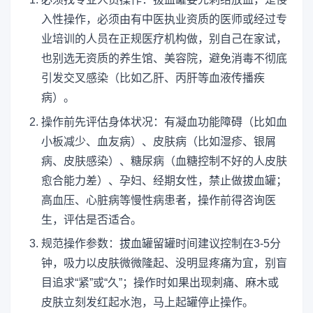
入性操作，必须由有中医执业资质的医师或经过专
业培训的人员在正规医疗机构做，别自己在家试，
也别选无资质的养生馆、美容院，避免消毒不彻底
引发交叉感染（比如乙肝、丙肝等血液传播疾
病）。
操作前先评估身体状况：有凝血功能障碍（比如血
小板减少、血友病）、皮肤病（比如湿疹、银屑
病、皮肤感染）、糖尿病（血糖控制不好的人皮肤
愈合能力差）、孕妇、经期女性，禁止做拔血罐；
高血压、心脏病等慢性病患者，操作前得咨询医
生，评估是否适合。
规范操作参数：拔血罐留罐时间建议控制在3-5分
钟，吸力以皮肤微微隆起、没明显疼痛为宜，别盲
目追求“紧”或“久”；操作时如果出现刺痛、麻木或
皮肤立刻发红起水泡，马上起罐停止操作。