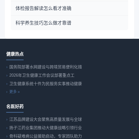
体检报告解读怎么看才准确
科学养生技巧怎么做才靠谱
健康热点
国务院部署水网建设与跨境贸易便利化措
2026年卫生健康工作会议部署重点工
卫生健康系统十件为民服务实事推动健康
更多 »
名医好药
江苏品牌建设大会聚焦高质量发展与全球
扬子江药业集团推动大健康战略引领行业
骨科疑难病公益援助启动，专家团队助力