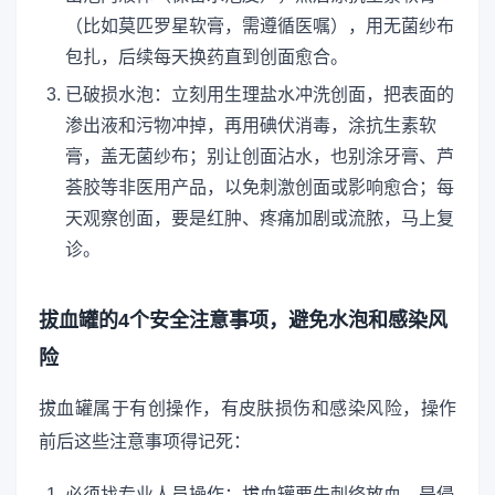
（比如莫匹罗星软膏，需遵循医嘱），用无菌纱布
包扎，后续每天换药直到创面愈合。
已破损水泡：立刻用生理盐水冲洗创面，把表面的
渗出液和污物冲掉，再用碘伏消毒，涂抗生素软
膏，盖无菌纱布；别让创面沾水，也别涂牙膏、芦
荟胶等非医用产品，以免刺激创面或影响愈合；每
天观察创面，要是红肿、疼痛加剧或流脓，马上复
诊。
拔血罐的4个安全注意事项，避免水泡和感染风
险
拔血罐属于有创操作，有皮肤损伤和感染风险，操作
前后这些注意事项得记死：
必须找专业人员操作：拔血罐要先刺络放血，是侵