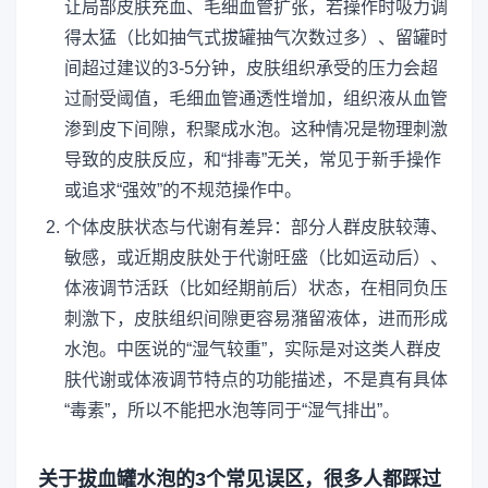
让局部皮肤充血、毛细血管扩张，若操作时吸力调
得太猛（比如抽气式拔罐抽气次数过多）、留罐时
间超过建议的3-5分钟，皮肤组织承受的压力会超
过耐受阈值，毛细血管通透性增加，组织液从血管
渗到皮下间隙，积聚成水泡。这种情况是物理刺激
导致的皮肤反应，和“排毒”无关，常见于新手操作
或追求“强效”的不规范操作中。
个体皮肤状态与代谢有差异：部分人群皮肤较薄、
敏感，或近期皮肤处于代谢旺盛（比如运动后）、
体液调节活跃（比如经期前后）状态，在相同负压
刺激下，皮肤组织间隙更容易潴留液体，进而形成
水泡。中医说的“湿气较重”，实际是对这类人群皮
肤代谢或体液调节特点的功能描述，不是真有具体
“毒素”，所以不能把水泡等同于“湿气排出”。
关于拔血罐水泡的3个常见误区，很多人都踩过