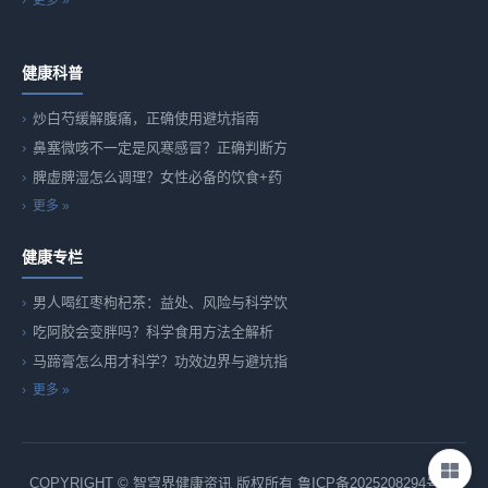
更多 »
健康科普
炒白芍缓解腹痛，正确使用避坑指南
鼻塞微咳不一定是风寒感冒？正确判断方
脾虚脾湿怎么调理？女性必备的饮食+药
更多 »
健康专栏
男人喝红枣枸杞茶：益处、风险与科学饮
吃阿胶会变胖吗？科学食用方法全解析
马蹄膏怎么用才科学？功效边界与避坑指
更多 »
COPYRIGHT © 智穹界健康资讯 版权所有
鲁ICP备2025208294号-82