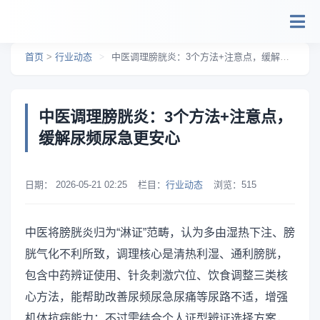
跳转到主要内容
首页
>
行业动态
>
中医调理膀胱炎：3个方法+注意点，缓解尿频尿急更安心
中医调理膀胱炎：3个方法+注意点，
缓解尿频尿急更安心
日期：
2026-05-21 02:25
栏目：
行业动态
浏览：
515
中医将膀胱炎归为“淋证”范畴，认为多由湿热下注、膀
胱气化不利所致，调理核心是清热利湿、通利膀胱，
包含中药辨证使用、针灸刺激穴位、饮食调整三类核
心方法，能帮助改善尿频尿急尿痛等尿路不适，增强
机体抗病能力；不过需结合个人证型辨证选择方案，