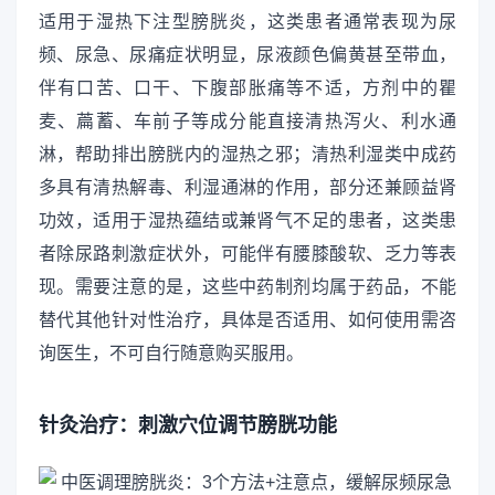
适用于湿热下注型膀胱炎，这类患者通常表现为尿
频、尿急、尿痛症状明显，尿液颜色偏黄甚至带血，
伴有口苦、口干、下腹部胀痛等不适，方剂中的瞿
麦、萹蓄、车前子等成分能直接清热泻火、利水通
淋，帮助排出膀胱内的湿热之邪；清热利湿类中成药
多具有清热解毒、利湿通淋的作用，部分还兼顾益肾
功效，适用于湿热蕴结或兼肾气不足的患者，这类患
者除尿路刺激症状外，可能伴有腰膝酸软、乏力等表
现。需要注意的是，这些中药制剂均属于药品，不能
替代其他针对性治疗，具体是否适用、如何使用需咨
询医生，不可自行随意购买服用。
针灸治疗：刺激穴位调节膀胱功能