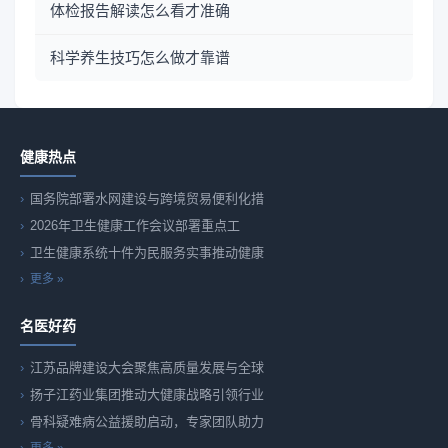
体检报告解读怎么看才准确
科学养生技巧怎么做才靠谱
健康热点
国务院部署水网建设与跨境贸易便利化措
2026年卫生健康工作会议部署重点工
卫生健康系统十件为民服务实事推动健康
更多 »
名医好药
江苏品牌建设大会聚焦高质量发展与全球
扬子江药业集团推动大健康战略引领行业
骨科疑难病公益援助启动，专家团队助力