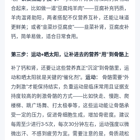
合起来，比如做一道“豆腐炖羊肉”——豆腐补充钙质，
羊肉温肾助阳，两者搭配不仅营养互补，还能让味道
更鲜美；或者“韭菜炒豆腐皮”——韭菜补肾，豆腐皮补
钙，简单易做，适合日常食用。
第三步：运动+晒太阳，让补进去的营养“用”到骨骼上
补了钙和肾，还要让这些营养真正“沉淀”到骨骼里，运
动和晒太阳就是关键的“催化剂”。
运动：
骨骼需要“外
力刺激”才能保持结实，负重运动是临床常用且证据支
持度较高的刺激骨骼的方式——比如快走、慢跑、爬
楼梯、跳广场舞、打太极拳等，这些运动能让骨骼承
受一定的压力，促进骨细胞生成，增加骨密度。建议
每周至少进行3-5次，每次30分钟左右，运动强度以微
微出汗、不感到疲劳为宜。需要注意的是，骨质疏松