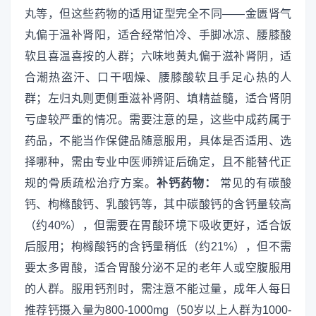
丸等，但这些药物的适用证型完全不同——金匮肾气
丸偏于温补肾阳，适合经常怕冷、手脚冰凉、腰膝酸
软且喜温喜按的人群；六味地黄丸偏于滋补肾阴，适
合潮热盗汗、口干咽燥、腰膝酸软且手足心热的人
群；左归丸则更侧重滋补肾阴、填精益髓，适合肾阴
亏虚较严重的情况。需要注意的是，这些中成药属于
药品，不能当作保健品随意服用，具体是否适用、选
择哪种，需由专业中医师辨证后确定，且不能替代正
规的骨质疏松治疗方案。
补钙药物：
常见的有碳酸
钙、枸橼酸钙、乳酸钙等，其中碳酸钙的含钙量较高
（约40%），但需要在胃酸环境下吸收更好，适合饭
后服用；枸橼酸钙的含钙量稍低（约21%），但不需
要太多胃酸，适合胃酸分泌不足的老年人或空腹服用
的人群。服用钙剂时，需注意不能过量，成年人每日
推荐钙摄入量为800-1000mg（50岁以上人群为1000-