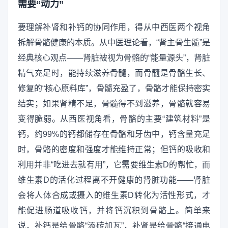
需要“动力”
要理解补肾和补钙的协同作用，得从中西医两个视角
拆解骨骼健康的本质。从中医理论看，“肾主骨生髓”是
经典核心观点——肾脏被视为骨骼的“能量源头”，肾脏
精气充足时，能持续滋养骨髓，而骨髓是骨骼生长、
修复的“核心原料库”，骨髓充盈了，骨骼才能保持密实
结实；如果肾精不足，骨髓得不到滋养，骨骼就容易
变得脆弱。从西医视角看，骨骼的主要“建筑材料”是
钙，约99%的钙都储存在骨骼和牙齿中，钙含量充足
时，骨骼的密度和强度才能维持正常；但钙的吸收和
利用并非“吃进去就有用”，它需要维生素D的帮忙，而
维生素D的活化过程离不开健康的肾脏功能——肾脏
会将人体合成或摄入的维生素D转化为活性形式，才
能促进肠道吸收钙，并将钙沉积到骨骼上。简单来
说，补钙是给骨骼“添砖加瓦”，补肾是给骨骼“接通电