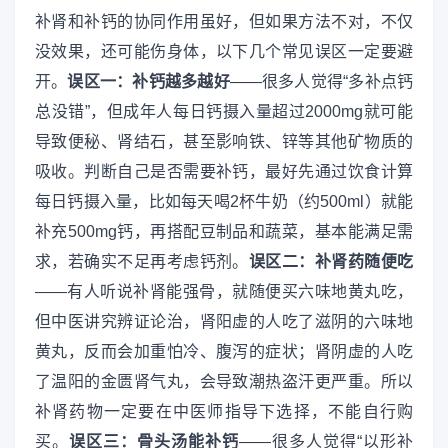
补肾和补钙的协同作用虽好，但如果方法不对，不仅
没效果，还可能伤身体，以下几个常见误区一定要避
开。
误区一：补钙越多越好
——很多人觉得“多补点钙
总没错”，但成年人每日钙摄入量超过2000mg就可能
导致便秘、肾结石，甚至影响铁、锌等其他矿物质的
吸收。判断自己是否需要补钙，最好先通过饮食计算
每日钙摄入量，比如每天喝2杯牛奶（约500ml）就能
补充500mg钙，再搭配豆制品和蔬菜，基本能满足需
求，若确实不足再考虑钙剂。
误区二：补肾药随便吃
——有人听说补肾能强骨，就随便买六味地黄丸吃，
但中医讲究辨证论治，肾阳虚的人吃了滋阴的六味地
黄丸，反而会加重怕冷、腹泻的症状；肾阴虚的人吃
了温阳的金匮肾气丸，会导致潮热盗汗更严重。所以
补肾药物一定要在中医师指导下选择，不能自行购
买。
误区三：骨头汤能补钙
——很多人觉得“以形补