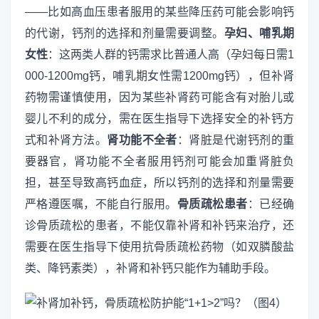
——比如高血压患者服用的某些降压药可能会影响钙
的代谢，钙剂的选择和剂量需要调整。
孕妇、哺乳期
女性
：这两类人群的钙需求比普通人高（孕妇每日需1
000-1200mg钙，哺乳期女性需1200mg钙），但补肾
药物需谨慎使用，因为某些补肾药可能含有对胎儿或
婴儿不利的成分，需在医生指导下选择安全的补钙方
式和补肾方法。
肾功能不全者
：肾脏是代谢钙剂的重
要器官，肾功能不全者服用钙剂可能会加重肾脏负
担，甚至导致高钙血症，所以钙剂的选择和剂量需要
严格遵医嘱，不能自行服用。
骨质疏松患者
：已经确
诊骨质疏松的患者，不能仅靠补肾和补钙来治疗，还
需要在医生指导下使用抗骨质疏松药物（如双膦酸盐
类、降钙素类），补肾和补钙只能作为辅助手段。