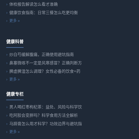
体检报告解读怎么看才准确
健康饮食指南：日常三餐怎么吃更均衡
更多 »
健康科普
炒白芍缓解腹痛，正确使用避坑指南
鼻塞微咳不一定是风寒感冒？正确判断方
脾虚脾湿怎么调理？女性必备的饮食+药
更多 »
健康专栏
男人喝红枣枸杞茶：益处、风险与科学饮
吃阿胶会变胖吗？科学食用方法全解析
马蹄膏怎么用才科学？功效边界与避坑指
更多 »