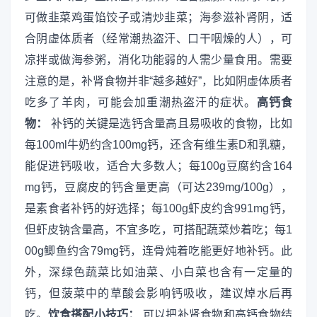
可做韭菜鸡蛋馅饺子或清炒韭菜；海参滋补肾阴，适
合阴虚体质者（经常潮热盗汗、口干咽燥的人），可
凉拌或做海参粥，消化功能弱的人需少量食用。需要
注意的是，补肾食物并非“越多越好”，比如阴虚体质者
吃多了羊肉，可能会加重潮热盗汗的症状。
高钙食
物：
补钙的关键是选钙含量高且易吸收的食物，比如
每100ml牛奶约含100mg钙，还含有维生素D和乳糖，
能促进钙吸收，适合大多数人；每100g豆腐约含164
mg钙，豆腐皮的钙含量更高（可达239mg/100g），
是素食者补钙的好选择；每100g虾皮约含991mg钙，
但虾皮钠含量高，不宜多吃，可搭配蔬菜炒着吃；每1
00g鲫鱼约含79mg钙，连骨炖着吃能更好地补钙。此
外，深绿色蔬菜比如油菜、小白菜也含有一定量的
钙，但菠菜中的草酸会影响钙吸收，建议焯水后再
吃。
饮食搭配小技巧：
可以把补肾食物和高钙食物结