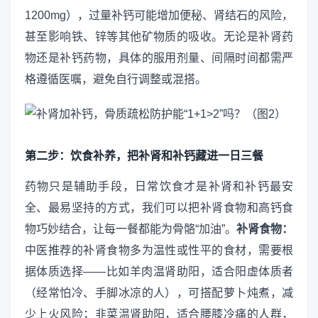
1200mg），过量补钙可能增加便秘、肾结石的风险，
甚至影响铁、锌等其他矿物质的吸收。无论是补肾药
物还是补钙药物，具体的服用剂量、间隔时间都需严
格遵循医嘱，避免自行调整或混搭。
第二步：饮食补养，把补肾和补钙藏进一日三餐
药物只是辅助手段，日常饮食才是补肾和补钙最安
全、最易坚持的方式，我们可以把补肾食物和高钙食
物巧妙结合，让每一餐都能为骨骼“加油”。
补肾食物：
中医推荐的补肾食物多为温性或性平的食材，需要根
据体质选择——比如羊肉温肾助阳，适合阳虚体质者
（经常怕冷、手脚冰凉的人），可搭配萝卜炖煮，减
少上火风险；韭菜温肾助阳，适合腰膝冷痛的人群，