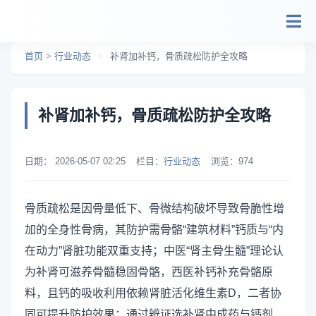
跳转到主要内容
首页
>
行业动态
>
补肾加补钙，骨质疏松防护全攻略
补肾加补钙，骨质疏松防护全攻略
日期：
2026-05-07 02:25
栏目：
行业动态
浏览：
974
骨质疏松是因骨量低下、骨微结构破坏导致骨脆性增
加的全身性骨病，其防护需骨骼“建筑材料”钙质与“内
在动力”肾脏功能双重支持；中医“肾主骨生髓”理论认
为补肾可滋养骨髓稳固骨骼，西医补钙补充骨骼原
料，且钙的吸收利用依赖肾脏活化维生素D，二者协
同可提升防护效果；通过辨证选补肾中成药与钙剂、