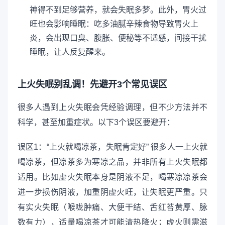
神得不到足够营养，就会失眠多梦。此外，胃火过
旺也会影响睡眠：吃多油腻辛辣食物导致胃火上
炎，会出现口臭、腹胀、便秘等不适感，间接干扰
睡眠，让人反复醒来。
上火失眠别乱调！先避开3个常见误区
很多人遇到上火失眠会凭经验调理，但不少方法并不
科学，甚至加重症状。以下3个误区要避开：
误区1：“上火就喝凉茶，失眠肯定好” 很多人一上火就
喝凉茶，但凉茶多为寒凉之品，并非所有上火失眠都
适用。比如虚火失眠本身是阴液不足，喝寒凉凉茶会
进一步损伤阴液，加重阴虚火旺，让失眠更严重。只
有实火失眠（喉咙肿痛、大便干结、舌红苔黄厚、脉
数有力），适量喝凉茶才可能清热降火；虚火则需滋