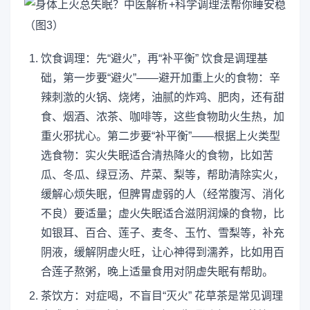
饮食调理：先“避火”，再“补平衡” 饮食是调理基
础，第一步要“避火”——避开加重上火的食物：辛
辣刺激的火锅、烧烤，油腻的炸鸡、肥肉，还有甜
食、烟酒、浓茶、咖啡等，这些食物助火生热，加
重火邪扰心。第二步要“补平衡”——根据上火类型
选食物：实火失眠适合清热降火的食物，比如苦
瓜、冬瓜、绿豆汤、芹菜、梨等，帮助清除实火，
缓解心烦失眠，但脾胃虚弱的人（经常腹泻、消化
不良）要适量；虚火失眠适合滋阴润燥的食物，比
如银耳、百合、莲子、麦冬、玉竹、雪梨等，补充
阴液，缓解阴虚火旺，让心神得到濡养，比如用百
合莲子熬粥，晚上适量食用对阴虚失眠有帮助。
茶饮方：对症喝，不盲目“灭火” 花草茶是常见调理