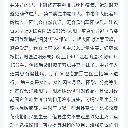
要注意的是，上班族若有颈椎或腰椎疾病，运动时需
避免动作过大。 第二类是中老年人。中老年人随着年
龄增长，阳气会自然衰退，更容易出现阳虚质。建议
每天早上9-10点晒15-20分钟太阳，重点晒背部（背部
是阳气聚集的“督脉”所在部位），晒太阳时注意保暖，
避免受凉；饮食上可以在粥中加入少量生姜、红枣或
核桃，增强温阳效果；晚上用40℃左右的温水泡脚10-
15分钟，泡脚后及时擦干双脚并穿上袜子。中老年人
通常患有慢性病，所有调理措施需在医生指导下进
行。 第三类是女性。女性因为月经、怀孕、分娩等生
理过程会消耗阳气，阳虚质比例相对较高。建议月经
期间避免吃生冷食物和用冷水洗头，可喝少量生姜红
糖水温暖腹部；平时可以喝一些温性茶饮，比如玫瑰
花茶搭配少量生姜，但要注意不要过量以免上火；运
动上选择瑜伽、普拉提等温和的项目，增强身体的阳