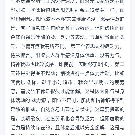
气不足会影响气血的运行速度，血液无法充分濡养面
部肌肤，就像植物缺乏阳光照射会显得萎黄一样，面
部也会因为“阳气滋养不够”失去健康光泽。需要注意的
是，有些面色苍白可能是贫血导致的，但阳虚质的面
色苍白通常伴随怕冷、乏力等表现，与单纯贫血的头
晕、心慌等症状有所不同。 第三个表现是神疲乏力，
倦怠懒言。阳虚质人群常感觉身体沉重、没有力气，
精神状态也比较萎靡，即使前一天睡够了8小时，第二
天还是觉得提不起劲；稍微进行一点体力活动，比如
爬两层楼梯、逛半小时超市，就会出现明显的疲劳
感，需要坐下休息很久才能缓解。这是因为阳气是身
体活动的“动力源”，阳气不足时，肌肉和精神都得不到
足够的推动，自然容易出现倦怠状态。这里要提醒的
是，长期熬夜、过度劳累也会导致乏力，但阳虚质的
乏力是持续存在的，且休息后难以完全缓解，这是与