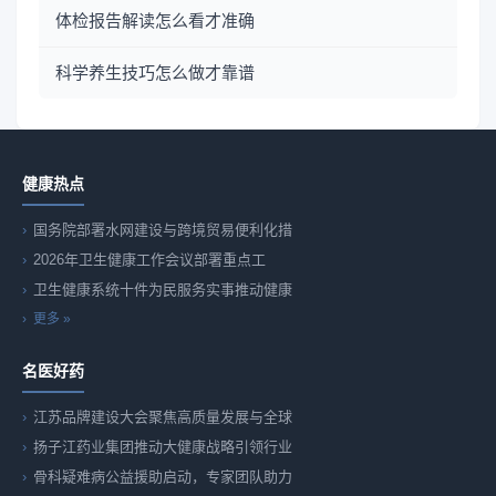
体检报告解读怎么看才准确
科学养生技巧怎么做才靠谱
健康热点
国务院部署水网建设与跨境贸易便利化措
2026年卫生健康工作会议部署重点工
卫生健康系统十件为民服务实事推动健康
更多 »
名医好药
江苏品牌建设大会聚焦高质量发展与全球
扬子江药业集团推动大健康战略引领行业
骨科疑难病公益援助启动，专家团队助力