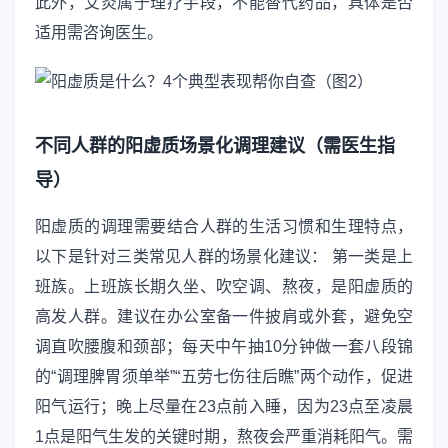
此外，艾灸属于理疗手段，不能替代药品，具体是否
适用需咨询医生。
不同人群的阳虚质场景化调理建议（需医生指
导）
阳虚质的调理需要结合人群的生活习惯和生理特点，
以下是针对三类常见人群的场景化建议： 第一类是上
班族。上班族长期久坐、吹空调、熬夜，是阳虚质的
高发人群。建议在办公室备一件披肩或外套，避免空
调直吹腰腹和颈部；每天中午抽10分钟做一套八段锦
的“调理脾胃须单举”“五劳七伤往后瞧”两个动作，促进
阳气运行；晚上尽量在23点前入睡，因为23点至凌晨
1点是阳气生发的关键时期，熬夜会严重消耗阳气。需