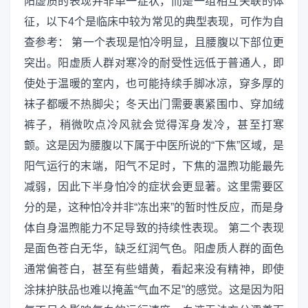
阳虚质的表现并非单一症状，而是一组相互关联的体
征，以下4个是临床中较为常见的典型表现，可作为自
查参考： 第一个表现是怕冷明显，且腰腹以下部位更
突出。阳虚质人群对寒冷的耐受性远低于普通人，即
使处于温暖的室内，也可能持续手脚冰凉，穿多厚的
袜子都暖不热脚尖；冬天出门需要裹紧围巾、穿加绒
裤子，稍微吹点冷风就会觉得浑身发冷，甚至打寒
颤。这是因为腰腹以下属于中医所说的“下焦”区域，是
阳气运行的末端，阳气不足时，下焦的温煦功能最先
减弱，因此下半身怕冷的症状会更显著。这里需要区
分的是，这种怕冷并非“冻出来”的暂时性反应，而是身
体自身温煦能力不足导致的持续性表现。 第二个表现
是面色苍白无华，缺乏红润气色。阳虚质人群的面色
通常偏苍白，甚至有些蜡黄，看起来没有精神，即使
涂抹护肤品也难以掩盖“气血不足”的感觉。这是因为阳