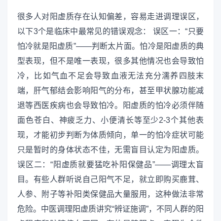
很多人对阳虚质存在认知偏差，容易走进调理误区，
以下3个是临床中最常见的错误观念： 误区一：“只要
怕冷就是阳虚质”——判断太片面。怕冷是阳虚质的典
型表现，但不是唯一表现，很多其他情况也会导致怕
冷，比如气血不足会导致血液无法充分濡养四肢末
端，肝气郁结会影响阳气的分布，甚至甲状腺功能减
退等西医疾病也会导致怕冷。阳虚质的怕冷必须伴随
面色苍白、神疲乏力、小便清长等至少2-3个其他表
现，才能初步判断为体质倾向，单一的怕冷症状可能
只是暂时的身体状态不佳，无需盲目认定为阳虚质。
误区二：“阳虚质就要猛吃补阳保健品”——调理太盲
目。有些人群听说自己阳气不足，就立即购买鹿茸、
人参、附子等补阳类保健品大量服用，这种做法非常
危险。中医调理阳虚质讲究“辨证施调”，不同人群的阳