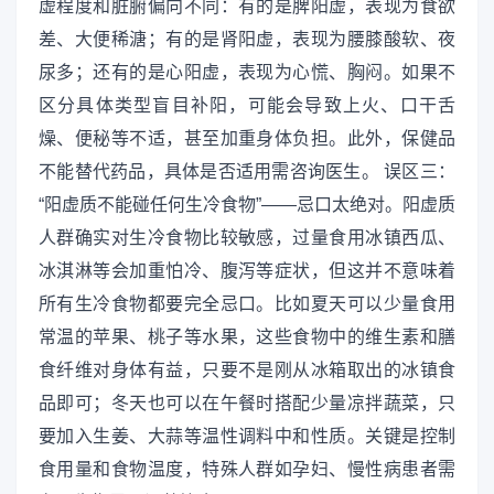
虚程度和脏腑偏向不同：有的是脾阳虚，表现为食欲
差、大便稀溏；有的是肾阳虚，表现为腰膝酸软、夜
尿多；还有的是心阳虚，表现为心慌、胸闷。如果不
区分具体类型盲目补阳，可能会导致上火、口干舌
燥、便秘等不适，甚至加重身体负担。此外，保健品
不能替代药品，具体是否适用需咨询医生。 误区三：
“阳虚质不能碰任何生冷食物”——忌口太绝对。阳虚质
人群确实对生冷食物比较敏感，过量食用冰镇西瓜、
冰淇淋等会加重怕冷、腹泻等症状，但这并不意味着
所有生冷食物都要完全忌口。比如夏天可以少量食用
常温的苹果、桃子等水果，这些食物中的维生素和膳
食纤维对身体有益，只要不是刚从冰箱取出的冰镇食
品即可；冬天也可以在午餐时搭配少量凉拌蔬菜，只
要加入生姜、大蒜等温性调料中和性质。关键是控制
食用量和食物温度，特殊人群如孕妇、慢性病患者需