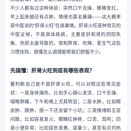
不少人都有过这种体验：突然口干舌燥、眼睛发红，
早上起来腿还有点肿，情绪也莫名暴躁——这大概率
是中医说的“肝肾火旺”在搞事情。肝肾火旺是种常见的
中医证候，不是具体疾病，主要是肝和肾的阴阳失
衡、热邪太盛导致的，常和熬夜、吃辣、爱生气这些
习惯挂钩，搞懂怎么调理能帮我们舒服不少。
先搞懂：肝肾火旺到底有哪些表现？
要判断自己是不是肝肾火旺，可以对照这些常见症
状：一是身体燥热，比如手心脚心发烫、口干舌燥、
咽喉肿痛，下午和晚上尤其明显；二是水肿，比如眼
皮肿、腿肿，按一下还会留个小坑；三是情绪和五官
问题，比如容易发火、眼睛红肿疼、口苦、耳鸣；四
是小便异常，比如尿色发黄、尿量少，甚至有点灼热