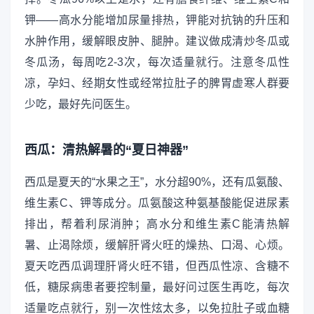
钾——高水分能增加尿量排热，钾能对抗钠的升压和
水肿作用，缓解眼皮肿、腿肿。建议做成清炒冬瓜或
冬瓜汤，每周吃2-3次，每次适量就行。注意冬瓜性
凉，孕妇、经期女性或经常拉肚子的脾胃虚寒人群要
少吃，最好先问医生。
西瓜：清热解暑的“夏日神器”
西瓜是夏天的“水果之王”，水分超90%，还有瓜氨酸、
维生素C、钾等成分。瓜氨酸这种氨基酸能促进尿素
排出，帮着利尿消肿；高水分和维生素C能清热解
暑、止渴除烦，缓解肝肾火旺的燥热、口渴、心烦。
夏天吃西瓜调理肝肾火旺不错，但西瓜性凉、含糖不
低，糖尿病患者要控制量，最好问过医生再吃，每次
适量吃点就行，别一次性炫太多，以免拉肚子或血糖