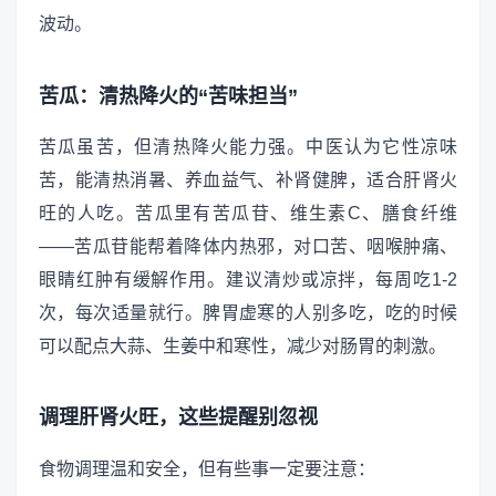
波动。
苦瓜：清热降火的“苦味担当”
苦瓜虽苦，但清热降火能力强。中医认为它性凉味
苦，能清热消暑、养血益气、补肾健脾，适合肝肾火
旺的人吃。苦瓜里有苦瓜苷、维生素C、膳食纤维
——苦瓜苷能帮着降体内热邪，对口苦、咽喉肿痛、
眼睛红肿有缓解作用。建议清炒或凉拌，每周吃1-2
次，每次适量就行。脾胃虚寒的人别多吃，吃的时候
可以配点大蒜、生姜中和寒性，减少对肠胃的刺激。
调理肝肾火旺，这些提醒别忽视
食物调理温和安全，但有些事一定要注意：