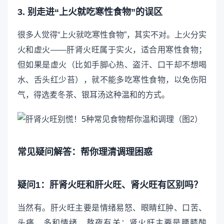
3. 别走进“上火就吃寒性食物”的误区
很多人觉得“上火就吃寒性食物”，其实不对。上火分实
火和虚火——肝肾火旺属于实火，适合用寒性食物；
但如果是虚火（比如手脚心热、盗汗、口干却不想喝
水、舌头红少苔），就不能多吃寒性食物，以免伤阳
气，得选麦冬茶、银耳汤这种温和的方式。
常见疑问解答：帮你理清调理困惑
疑问1：肝肾火旺和肝火旺、肾火旺有区别吗？
当然有。肝火旺主要是情绪易怒、眼睛红肿、口苦、
头痛，多和情绪、熬夜有关；肾火旺主要是腰膝酸