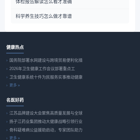
体检报告解读怎么看才准确
科学养生技巧怎么做才靠谱
健康热点
国务院部署水网建设与跨境贸易便利化措
2026年卫生健康工作会议部署重点工
卫生健康系统十件为民服务实事推动健康
更多 »
名医好药
江苏品牌建设大会聚焦高质量发展与全球
扬子江药业集团推动大健康战略引领行业
骨科疑难病公益援助启动，专家团队助力
更多 »