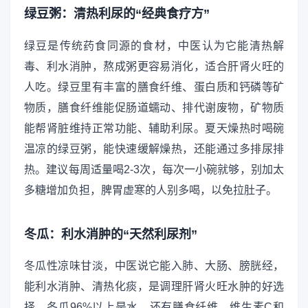
绿豆粥：清热利尿的“经典食疗方”
绿豆是传统药食同源的食材，中医认为它能清热解
毒、利水消肿，熬成粥更容易消化，适合肝肾火旺的
人吃。绿豆里有丰富的膳食纤维、蛋白质和钙磷等矿
物质，膳食纤维能促肠道蠕动、排代谢废物，矿物质
能帮肾脏维持正常功能、辅助利尿。夏天燥热时喝碗
温凉的绿豆粥，能快速缓解燥热，还能通过多排尿排
热。建议每周适量喝2-3次，每次一小碗就够，别加太
多糖增加负担，脾胃虚寒的人别多喝，以免拉肚子。
冬瓜：利水消肿的“天然利尿剂”
冬瓜性凉味甘淡，中医说它能入肺、大肠、膀胱经，
能利水消肿、清热化痰，是调理肝肾火旺水肿的好选
择。冬瓜96%以上是水，还有膳食纤维、维生素C和