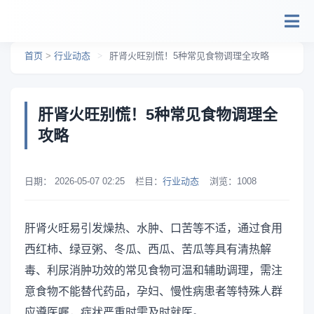
跳转到主要内容
首页
>
行业动态
>
肝肾火旺别慌！5种常见食物调理全攻略
肝肾火旺别慌！5种常见食物调理全
攻略
日期：
2026-05-07 02:25
栏目：
行业动态
浏览：
1008
肝肾火旺易引发燥热、水肿、口苦等不适，通过食用
西红柿、绿豆粥、冬瓜、西瓜、苦瓜等具有清热解
毒、利尿消肿功效的常见食物可温和辅助调理，需注
意食物不能替代药品，孕妇、慢性病患者等特殊人群
应遵医嘱，症状严重时需及时就医。