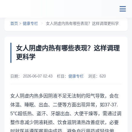
跳转到主要内容
首页
>
健康专栏
>
女人阴虚内热有哪些表现？这样调理更科学
女人阴虚内热有哪些表现？这样调理
更科学
日期：
2026-06-07 02:43
栏目：
健康专栏
浏览：
620
女人阴虚内热多因阴液不足无法制约阳气导致，会在
体温、睡眠、出血、二便等方面出现异常，如37-37.
5℃超低热、盗汗、牙龈出血、大便干燥等，需通过调
整作息减少阴液耗损、饮食滋阴清热改善症状，必要
时就医并遵医嘱用中成药，避免自行用药或轻信偏