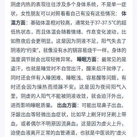
阴虚内热的表现往往涉及多个身体系统，不是单一症
状，女性朋友可以对照看看自己有没有这些情况：
体
温方面
：基础体温相对较高，通常处于37-37.5℃的超
低热状态，而且体温会随着情绪、作息变化波动，比
如熬夜后会更明显。这是因为阴液不足，阳气失去了
阴液的“约束”，就像没有水的锅容易烧干一样，身体的
温度调节就会出现轻微异常。
睡眠方面
：最常见的是
盗汗，也就是睡觉时不自觉出汗，醒来后汗就停了，
同时还会伴有入睡困难、睡眠浅、容易醒等问题，有
时还会因为燥热而烦躁不安。这是因为夜间阳气入
里，阴虚的人阳气不能被阴液收敛，就会迫汗外出，
进而影响睡眠质量。
出血方面
：可能出现鼻子出血、
牙龈出血等轻微出血症状，比如早上刷牙时牙刷上带
血，或者偶尔不明原因流鼻血。这是因为虚火上升，
迫使血液离开正常的血管通道，也就是中医说的“虚火