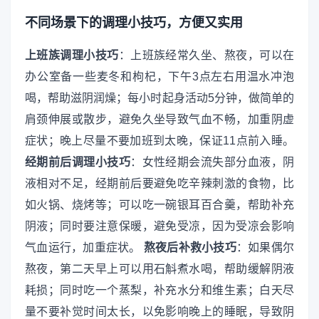
不同场景下的调理小技巧，方便又实用
上班族调理小技巧
：上班族经常久坐、熬夜，可以在
办公室备一些麦冬和枸杞，下午3点左右用温水冲泡
喝，帮助滋阴润燥；每小时起身活动5分钟，做简单的
肩颈伸展或散步，避免久坐导致气血不畅，加重阴虚
症状；晚上尽量不要加班到太晚，保证11点前入睡。
经期前后调理小技巧
：女性经期会流失部分血液，阴
液相对不足，经期前后要避免吃辛辣刺激的食物，比
如火锅、烧烤等；可以吃一碗银耳百合羹，帮助补充
阴液；同时要注意保暖，避免受凉，因为受凉会影响
气血运行，加重症状。
熬夜后补救小技巧
：如果偶尔
熬夜，第二天早上可以用石斛煮水喝，帮助缓解阴液
耗损；同时吃一个蒸梨，补充水分和维生素；白天尽
量不要补觉时间太长，以免影响晚上的睡眠，导致阴