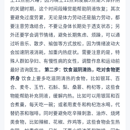
上11点前入睡，因为晚上11点到凌晨3点是人体养阴
的关键时期，这个时间段睡觉能帮助阴液恢复；其次
要避免过度劳累，无论是体力劳动还是脑力劳动，都
要注意劳逸结合，不要让身体长期处于透支状态；另
外还要学会调节情绪，避免长期焦虑、烦躁，可以通
过听音乐、散步、瑜伽等方式放松，因为情绪波动大
会加速阴液消耗，加重内热症状。需要注意的是，特
殊人群如孕妇、有慢性病的女性，调整作息和运动前
最好咨询医生。
第二步：饮食滋阴清热，吃对食物更
养身
饮食上要多吃滋阴清热的食物，比如银耳、百
合、麦冬、玉竹、石斛、梨、桑葚、枸杞等，这些食
物能帮助补充阴液，缓解内热。比如可以用银耳和百
合煮羹，每天吃一碗；或者用麦冬和枸杞泡水喝，代
替奶茶和咖啡。同时要避免吃辛辣刺激、油炸、烧烤
类食物，比如辣椒、花椒、炸鸡等，这些食物会生热