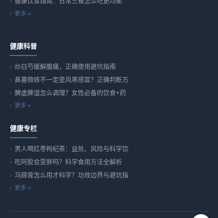
健康饮食指南：日常三餐怎么吃更均衡
更多 »
健康科普
炒白芍缓解腹痛，正确使用避坑指南
鼻塞微咳不一定是风寒感冒？正确判断方
脾虚脾湿怎么调理？女性必备的饮食+药
更多 »
健康专栏
男人喝红枣枸杞茶：益处、风险与科学饮
吃阿胶会变胖吗？科学食用方法全解析
马蹄膏怎么用才科学？功效边界与避坑指
更多 »