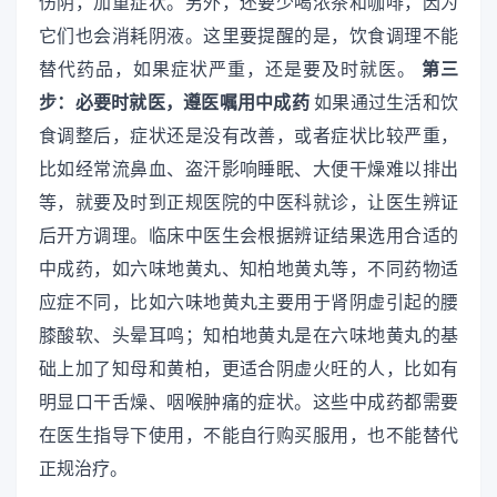
伤阴，加重症状。另外，还要少喝浓茶和咖啡，因为
它们也会消耗阴液。这里要提醒的是，饮食调理不能
替代药品，如果症状严重，还是要及时就医。
第三
步：必要时就医，遵医嘱用中成药
如果通过生活和饮
食调整后，症状还是没有改善，或者症状比较严重，
比如经常流鼻血、盗汗影响睡眠、大便干燥难以排出
等，就要及时到正规医院的中医科就诊，让医生辨证
后开方调理。临床中医生会根据辨证结果选用合适的
中成药，如六味地黄丸、知柏地黄丸等，不同药物适
应症不同，比如六味地黄丸主要用于肾阴虚引起的腰
膝酸软、头晕耳鸣；知柏地黄丸是在六味地黄丸的基
础上加了知母和黄柏，更适合阴虚火旺的人，比如有
明显口干舌燥、咽喉肿痛的症状。这些中成药都需要
在医生指导下使用，不能自行购买服用，也不能替代
正规治疗。