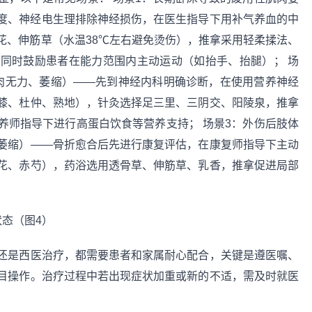
度、神经电生理排除神经损伤，在医生指导下用补气养血的中
花、伸筋草（水温38℃左右避免烫伤），推拿采用轻柔揉法、
同时鼓励患者在能力范围内主动运动（如抬手、抬腿）； 场
肉无力、萎缩）——先到神经内科明确诊断，在使用营养神经
膝、杜仲、熟地），针灸选择足三里、三阴交、阳陵泉，推拿
养师指导下进行高蛋白饮食等营养支持； 场景3：外伤后肢体
萎缩）——骨折愈合后先进行康复评估，在康复师指导下主动
花、赤芍），药浴选用透骨草、伸筋草、乳香，推拿促进局部
还是西医治疗，都需要患者和家属耐心配合，关键是遵医嘱、
目操作。治疗过程中若出现症状加重或新的不适，需及时就医