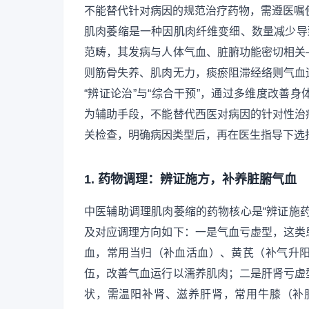
不能替代针对病因的规范治疗药物，需遵医嘱
肌肉萎缩是一种因肌肉纤维变细、数量减少导
范畴，其发病与人体气血、脏腑功能密切相关
则筋骨失养、肌肉无力，痰瘀阻滞经络则气血
“辨证论治”与“综合干预”，通过多维度改善
为辅助手段，不能替代西医对病因的针对性治
关检查，明确病因类型后，再在医生指导下选
1. 药物调理：辨证施方，补养脏腑气血
中医辅助调理肌肉萎缩的药物核心是“辨证施
及对应调理方向如下：一是气血亏虚型，这类
血，常用当归（补血活血）、黄芪（补气升
伍，改善气血运行以濡养肌肉；二是肝肾亏虚
状，需温阳补肾、滋养肝肾，常用牛膝（补