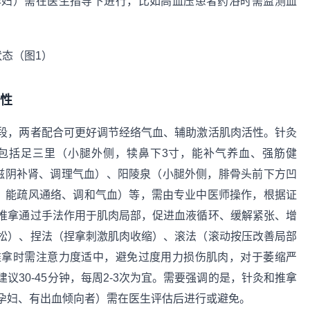
孕妇）需在医生指导下进行，比如高血压患者药浴时需监测血
活性
段，两者配合可更好调节经络气血、辅助激活肌肉活性。针灸
包括足三里（小腿外侧，犊鼻下3寸，能补气养血、强筋健
滋阴补肾、调理气血）、阳陵泉（小腿外侧，腓骨头前下方凹
部，能疏风通络、调和气血）等，需由专业中医师操作，根据证
推拿通过手法作用于肌肉局部，促进血液循环、缓解紧张、增
松）、捏法（捏拿刺激肌肉收缩）、滚法（滚动按压改善局部
推拿时需注意力度适中，避免过度用力损伤肌肉，对于萎缩严
30-45分钟，每周2-3次为宜。需要强调的是，针灸和推拿
孕妇、有出血倾向者）需在医生评估后进行或避免。