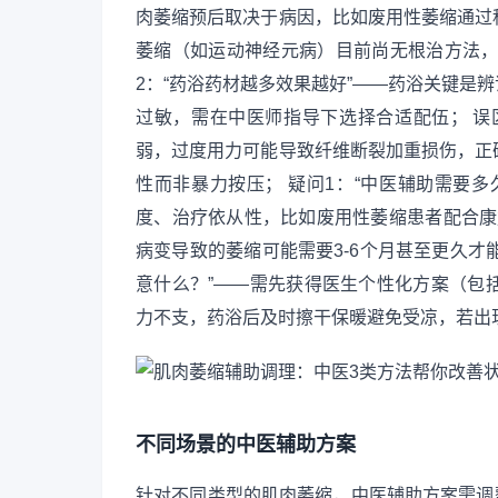
肉萎缩预后取决于病因，比如废用性萎缩通过
萎缩（如运动神经元病）目前尚无根治方法，
2：“药浴药材越多效果越好”——药浴关键是
过敏，需在中医师指导下选择合适配伍； 误
弱，过度用力可能导致纤维断裂加重损伤，正
性而非暴力按压； 疑问1：“中医辅助需要
度、治疗依从性，比如废用性萎缩患者配合康
病变导致的萎缩可能需要3-6个月甚至更久才
意什么？”——需先获得医生个性化方案（包
力不支，药浴后及时擦干保暖避免受凉，若出
不同场景的中医辅助方案
针对不同类型的肌肉萎缩，中医辅助方案需调