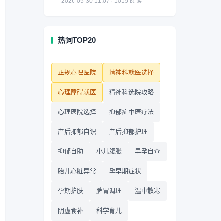
2026-05-30 11:07 · 1015 阅读
热词TOP20
正规心理医院
精神科就医选择
心理障碍就医
精神科选院攻略
心理医院选择
抑郁症中医疗法
产后抑郁自识
产后抑郁护理
抑郁自助
小儿腹胀
早孕自查
胎儿心脏异常
孕早期症状
孕期护肤
脾胃调理
温中散寒
阴虚食补
科学育儿