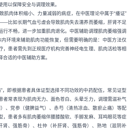
使用以保障安全与调理效果。
致肌肉体积缩小、力量减弱的病症，在中医理论中属于“痿证”
——比如长期气血亏虚会导致肌肉失去濡养而萎缩，肝肾不足
运行不畅，进一步加重肌肉退化。中医辅助调理肌肉萎缩强调
身体内环境来辅助肌肉功能恢复，但需要明确的是：中医方法仅
疗，患者需先到正规医疗机构完善神经电生理、肌肉活检等相
择合适的中医辅助方案。
药”，即根据患者具体证型选择不同功效的中药配伍，常见证型
患者常表现为肌肉无力、面色苍白、头晕乏力，调理需滋补气
阳）、党参（健脾益气）、赤芍（清热凉血、散瘀止痛）等配
型，患者多有肌肉萎缩伴腰膝酸软、手脚发麻、耳鸣眼花等症
肝肾、强筋骨）、杜仲（补肝肾、强筋骨）、熟地（滋阴补