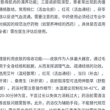
对筋骨肌肉的濡养功能；三是痰瘀阻滞型，患者常出现肌肉僵
通络散结，常用桃仁（活血化瘀）、红花（活血通经）、茯苓
络以促进气血流通。需要注意的是，中药使用必须经过专业中
对病因的规范治疗药物（如营养神经的西药），具体是否适用
全者）需在医生评估后使用。
理是利用皮肤的吸收功能——皮肤作为人体最大器官，通过毛
用于全身经络和脏腑，从而发挥调理气血、疏通经络的功效。
选用艾叶（温经散寒）、红花（活血通经）、当归（补血），
肝肾）、桑寄生（补肝肾），痰瘀阻滞型可选用伸筋草（舒筋
）。药浴时需注意操作细节：水温建议控制在38-42℃，避
0-30分钟为宜，不宜过长以免体力消耗过大；药浴前需清洁
等皮肤问题需暂停。此外，药浴仅为辅助手段，不能替代规范