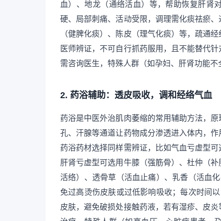
血）、地龙（通络活血）等，帮助恢复肝肾
硬、局部刺痛、活动受限，调理需化痰祛瘀、
（健脾化痰）、陈皮（理气化痰）等，疏通经
医师辨证，不可自行抓药服用，且不能替代针
需咨询医生，特殊人群（如孕妇、肝肾功能不
2. 药浴辅助：透皮吸收，调和经络气血
药浴是中医外治肌肉萎缩的常用辅助方法，原
孔、汗腺等通道让药物成分渗透进入体内，作
药浴药材选择同样需辨证，比如气血亏虚型可
肝肾亏虚型可选用牛膝（强筋骨）、杜仲（补
活络）、透骨草（活血止痛）、乳香（活血化瘀
免过高烫伤皮肤或过低影响吸收；每次时间以2
皮肤，避免破损处接触药液，若有湿疹、皮炎