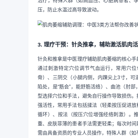
治疗，特殊人群（如高血压、心脏病患者、
压，防止水温过高导致波动。
3. 理疗干预：针灸推拿，辅助激活肌肉
针灸和推拿是中医理疗辅助肌肉萎缩的核心手
通过刺激特定穴位调节气血运行，常用穴位
骨）、三阴交（小腿内侧，内踝尖上3寸，可
陷处，是“筋会”，能舒筋活络）、曲池（肘
型选择穴位和手法，避免自行操作导致损伤。
强活性，常用手法包括揉法（轻柔按压促进放
循环）、按法（按压穴位增强经络刺激）。
重、皮肤菲薄的患者手法需更轻柔；每次时间建议
需由具备资质的专业人员操作，特殊人群（如