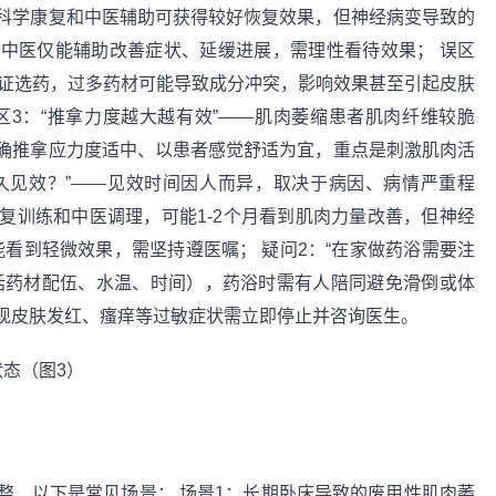
科学康复和中医辅助可获得较好恢复效果，但神经病变导致的
中医仅能辅助改善症状、延缓进展，需理性看待效果； 误区
辨证选药，过多药材可能导致成分冲突，影响效果甚至引起皮肤
区3：“推拿力度越大越有效”——肌肉萎缩患者肌肉纤维较脆
确推拿应力度适中、以患者感觉舒适为宜，重点是刺激肌肉活
多久见效？”——见效时间因人而异，取决于病因、病情严重程
复训练和中医调理，可能1-2个月看到肌肉力量改善，但神经
能看到轻微效果，需坚持遵医嘱； 疑问2：“在家做药浴需要注
括药材配伍、水温、时间），药浴时需有人陪同避免滑倒或体
现皮肤发红、瘙痒等过敏症状需立即停止并咨询医生。
整，以下是常见场景： 场景1：长期卧床导致的废用性肌肉萎