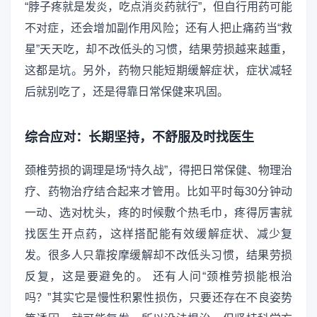
“脖子疼就是发炎，吃点消炎药就行”，但自行用药可能
不对症，还会增加副作用风险；还有人把止痛药当“救
星”天天吃，却不改低头的习惯，结果劳损越来越重，
这都是坑。另外，药物只能短期缓解症状，症状减轻
后就别吃了，还是得靠日常保健来巩固。
综合应对：长期坚持，不舒服及时找医生
颈椎劳损的调理是场“持久战”，得把日常保健、物理治
疗、药物治疗结合起来才管用。比如平时每30分钟动
一动、选对枕头，疼的时候敷个热毛巾，疼得厉害就
找医生开点药，这样搭配能有效缓解症状、减少复
发。很多人只靠按摩缓解却不改低头习惯，结果劳损
反复，这是要避免的。 还有人问“颈椎劳损能根治
吗？”其实它是慢性积累性损伤，只要还存在不良姿势