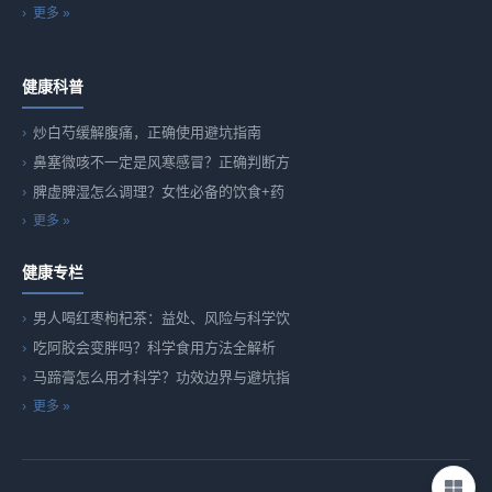
更多 »
健康科普
炒白芍缓解腹痛，正确使用避坑指南
鼻塞微咳不一定是风寒感冒？正确判断方
脾虚脾湿怎么调理？女性必备的饮食+药
更多 »
健康专栏
男人喝红枣枸杞茶：益处、风险与科学饮
吃阿胶会变胖吗？科学食用方法全解析
马蹄膏怎么用才科学？功效边界与避坑指
更多 »