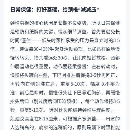
日常保健：打好基础，给颈椎“减减压”
颈椎劳损的核心诱因是长期不良姿势，所以日常保健
是预防和缓解的关键，得从细节调整。首先要避免长
时间“僵住”——低头时颈椎承受的压力是直立时的3-5
倍，建议每30-40分钟起身活动颈部，比如站在原地慢
慢转转头、抬头看远处30秒，让肌肉短暂放松。颈部
伸展运动也很重要，动作要轻柔缓慢：左右转动时，
慢慢将头转向左侧，下巴对准左肩保持3-5秒再回正，
再转向右侧对准右肩，重复5-10次，幅度以不疼为
准；前后屈伸时，慢慢低头让下巴靠近胸部，再缓慢
抬头后仰（别过度后仰压迫颈椎），每个动作保持3-5
秒，重复5-10次。 选对枕头能维持颈椎生理曲度，一
般建议高度在8-15厘米，可根据肩宽调整——肩宽的
人选稍高的，肩窄的选稍低的，原则是躺下时颈椎能