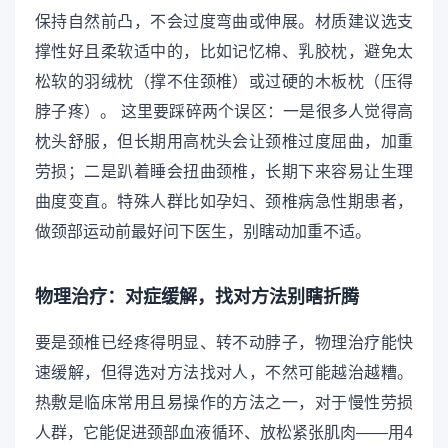
保持自然前凸，不会过度弯曲或伸展。材质建议选支
撑性好且柔软适中的，比如记忆棉、乳胶枕，避免太
松软的羽绒枕（撑不住颈椎）或过硬的木板枕（压得
脖子疼）。 这里要踩碎两个误区：一是很多人觉得高
枕头舒服，但长期用高枕头会让颈椎过度屈曲，加重
劳损；二是趴着睡会扭曲颈椎，长期下来容易让生理
曲度变直。特殊人群比如孕妇、颈椎病急性期患者，
做颈部运动前最好问下医生，别瞎动加重不适。
物理治疗：对症缓解，找对方法别瞎折腾
要是颈椎已经疼得明显、转不动脖子，物理治疗能快
速缓解，但得选对方法找对人，不然可能越治越糟。
热敷是临床常用且易操作的方法之一，对于慢性劳损
人群，它能促进颈部血液循环、放松紧张肌肉——用4