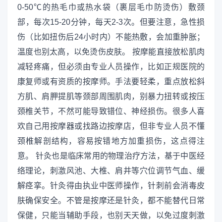
0-50℃的热毛巾或热水袋（裹层毛巾防烫伤）敷颈
部，每次15-20分钟，每天2-3次。但要注意，急性损
伤（比如扭伤后24小时内）不能热敷，会加重肿胀；
温度也别太高，以免烫伤皮肤。 按摩能直接放松肌肉
减轻疼痛，但必须由专业人员操作，比如正规医院的
康复师或有资质的按摩师。手法要轻柔，重点放松斜
方肌、肩胛提肌等颈部周围肌肉，别暴力扭转或按压
颈椎关节，不然可能导致错位、神经损伤。很多人喜
欢自己用按摩器或找路边按摩店，但非专业人员不懂
颈椎解剖结构，容易按错地方加重损伤，这点得注
意。 针灸也是临床常用的物理治疗方法，基于中医经
络理论，刺激风池、大椎、肩井等穴位调节气血、缓
解痉挛。针灸得由执业中医师操作，针刺前会消毒皮
肤确保安全。不管是按摩还是针灸，都不能替代日常
保健，只能当辅助手段，也别天天做，以免过度刺激