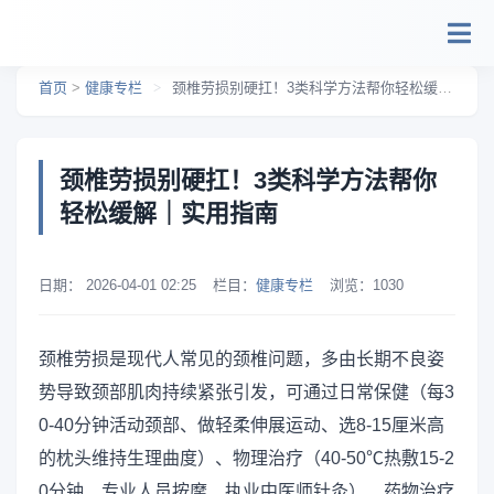
跳转到主要内容
首页
>
健康专栏
>
颈椎劳损别硬扛！3类科学方法帮你轻松缓解｜实用指南
颈椎劳损别硬扛！3类科学方法帮你
轻松缓解｜实用指南
日期：
2026-04-01 02:25
栏目：
健康专栏
浏览：
1030
颈椎劳损是现代人常见的颈椎问题，多由长期不良姿
势导致颈部肌肉持续紧张引发，可通过日常保健（每3
0-40分钟活动颈部、做轻柔伸展运动、选8-15厘米高
的枕头维持生理曲度）、物理治疗（40-50℃热敷15-2
0分钟、专业人员按摩、执业中医师针灸）、药物治疗