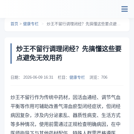
跳转到主要内容
首页
>
健康专栏
>
炒王不留行调理闭经？先搞懂这些要点避免无效用药
炒王不留行调理闭经？先搞懂这些要
点避免无效用药
日期：
2026-06-09 16:31
栏目：
健康专栏
浏览：
706
炒王不留行作为传统中药材，因活血通经、调节气血
平衡等作用可辅助改善气滞血瘀型闭经症状，但闭经
病因复杂，涉及内分泌紊乱、器质性病变、生活方式
等多种情况，使用前需通过正规检查明确病因，在中
医师指导下与其他药材配伍，特殊人群需严格遵医