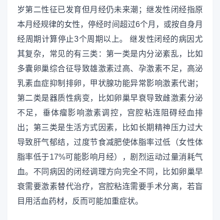
岁第二性征已发育但月经仍未来潮；继发性闭经指原
本月经规律的女性，停经时间超过6个月，或按自身月
经周期计算停止3个周期以上。 继发性闭经的病因尤
其复杂，常见的有三类：第一类是内分泌紊乱，比如
多囊卵巢综合征导致雄激素过高、孕激素不足，高泌
乳素血症抑制排卵，甲状腺功能异常影响激素代谢；
第二类是器质性病变，比如卵巢早衰导致雌激素分泌
不足，垂体瘤影响激素调控，宫腔粘连阻碍经血排
出；第三类是生活方式因素，比如长期精神压力过大
导致肝气郁结，过度节食减肥使体脂率过低（女性体
脂率低于17%可能影响月经），剧烈运动过量消耗气
血。不同病因的闭经调理方向完全不同，比如卵巢早
衰需要激素替代治疗，宫腔粘连需要手术分离，若盲
目用活血药材，反而可能加重症状。