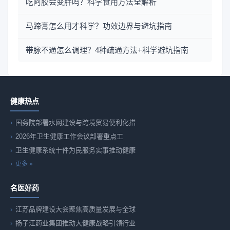
吃阿胶会变胖吗？科学食用方法全解析
马蹄膏怎么用才科学？功效边界与避坑指南
带脉不通怎么调理？4种疏通方法+科学避坑指南
健康热点
国务院部署水网建设与跨境贸易便利化措
2026年卫生健康工作会议部署重点工
卫生健康系统十件为民服务实事推动健康
更多 »
名医好药
江苏品牌建设大会聚焦高质量发展与全球
扬子江药业集团推动大健康战略引领行业