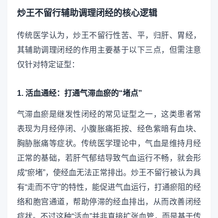
炒王不留行辅助调理闭经的核心逻辑
传统医学认为，炒王不留行性苦、平，归肝、胃经，
其辅助调理闭经的作用主要基于以下三点，但需注意
仅针对特定证型：
1. 活血通经：打通气滞血瘀的“堵点”
气滞血瘀是继发性闭经的常见证型之一，这类患者常
表现为月经停闭、小腹胀痛拒按、经色紫暗有血块、
胸胁胀痛等症状。传统医学理论中，气血是维持月经
正常的基础，若肝气郁结导致气血运行不畅，就会形
成“瘀堵”，使经血无法正常排出。炒王不留行被认为具
有“走而不守”的特性，能促进气血运行，打通瘀阻的经
络和胞宫通道，帮助停滞的经血排出，从而改善闭经
症状。不过这种“活血”并非直接扩张血管，而是基于传