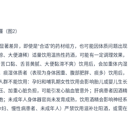
显著差异，即使是“合适”的药材组方，也可能因体质问题出现
凉、大便溏稀）适量饮用温热性药酒，可能有一定调理效果，
口苦口黏、舌苔黄腻、大便黏滞不爽）饮用后，会加重体内湿
；痰湿体质者（表现为身体困重、腹部肥胖、痰多）饮用后，
人群不能饮用：孕妇和哺乳期女性饮用会影响胎儿或婴儿生长
压、加重心脏负担，可能引发心脑血管意外；肝病患者因酒精
胞；未成年人身体器官尚未发育成熟，饮用酒精会影响神经系
孕妇、慢性病患者、未成年人）严禁饮用滋补壮阳酒，或需在