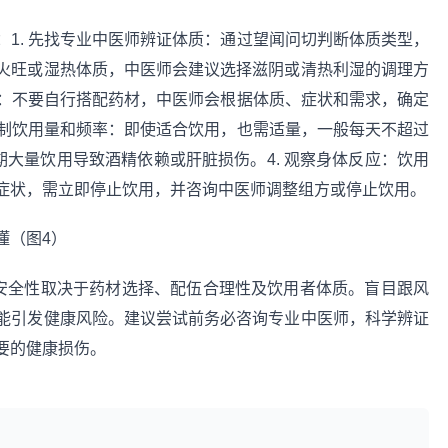
1. 先找专业中医师辨证体质：通过望闻问切判断体质类型，
火旺或湿热体质，中医师会建议选择滋阴或清热利湿的调理方
方：不要自行搭配药材，中医师会根据体质、症状和需求，确定
控制饮用量和频率：即使适合饮用，也需适量，一般每天不超过
期大量饮用导致酒精依赖或肝脏损伤。4. 观察身体反应：饮用
症状，需立即停止饮用，并咨询中医师调整组方或停止饮用。
与安全性取决于药材选择、配伍合理性及饮用者体质。盲目跟风
能引发健康风险。建议尝试前务必咨询专业中医师，科学辨证
要的健康损伤。