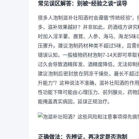
常见误区解答：别被“经验之谈”误导
很多人泡制滋补壮阳酒时会遵循“传统经验”，
多，滋补效果越好？并非如此，药酒组方讲究
时加入淫羊藿、鹿茸、人参、海马、海龙5味
压骤升。建议泡制药材种类不超过5味，且需
错误认知，一般植物药材泡制7-14天即可萃
过久会导致酒精挥发、酒精度降低，无法抑制
建议泡制后密封放在阴凉干燥处，最长不超过3
升能力”？这种说法不准确，滋补壮阳酒的作用
性功能下降可能由心理压力、前列腺炎、药物
能掩盖真实病因，延误正规治疗。
正确做法：先辨证，再决定是否泡制