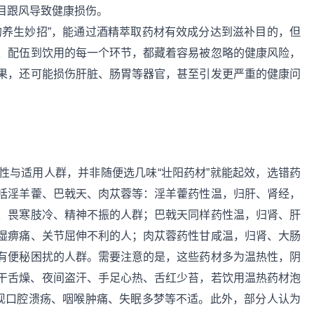
目跟风导致健康损伤。
的养生妙招”，能通过酒精萃取药材有效成分达到滋补目的，但
、配伍到饮用的每一个环节，都藏着容易被忽略的健康风险，
果，还可能损伤肝脏、肠胃等器官，甚至引发更严重的健康问
性与适用人群，并非随便选几味“壮阳药材”就能起效，选错药
括淫羊藿、巴戟天、肉苁蓉等：淫羊藿药性温，归肝、肾经，
、畏寒肢冷、精神不振的人群；巴戟天同样药性温，归肾、肝
湿痹痛、关节屈伸不利的人；肉苁蓉药性甘咸温，归肾、大肠
有便秘困扰的人群。需要注意的是，这些药材多为温热性，阴
干舌燥、夜间盗汗、手足心热、舌红少苔，若饮用温热药材泡
出现口腔溃疡、咽喉肿痛、失眠多梦等不适。此外，部分人认为