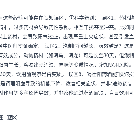
但这些经验可能存在认知误区，需科学辨别： 误区1：药材越
精准，过多药材会导致药性杂乱，相互干扰甚至冲突。比如同
以上药材，会导致阳气过盛，出现严重上火症状，甚至引发血
经中医师辨证确定。 误区2：泡制时间越长，药效越足？这是
取有效成分，动物药材（如海马、海龙）可延长至30天，但泡制
细菌生长，容易出现浑浊、异味等变质情况，增加饮用风险。
0天，饮用前观察是否变质。 误区3：喝壮阳药酒能“快速提
是调理阳虚导致的机能下降，改善相关症状，并非“速效药”。
副作用等多种原因导致，并非都能通过药酒解决，盲目饮用可