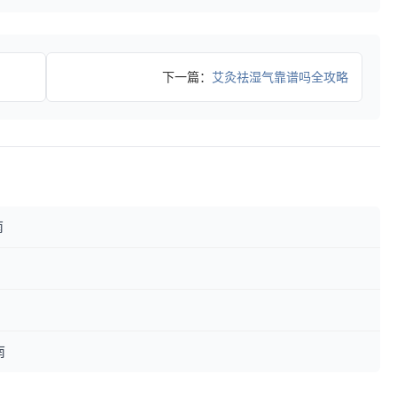
下一篇：
艾灸祛湿气靠谱吗全攻略
南
南