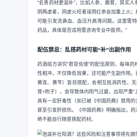
“名贵药材更滋补”，比如人参、鹿茸，其实
阴两虚者，阴虚火旺者误用红参会加重上火；
可能引发流鼻血、血压升高等问题。这里需特
药品，具体是否适用需咨询专业中医师。”
配伍禁忌：乱搭药材可能“补”出副作用
药酒组方讲究“君臣佐使”的配伍原则，每味
性相冲，不仅降低效果，还可能产生副作用。
黄连、黄芩）盲目搭配，会相互抵消药性，无
茸+附子），会导致体内阳气过盛，出现严重“
具有一定肝毒性（如已被《中国药典》禁用的
甚至引发肝损伤。《中国药典》明确指出，药
绝不能自行随意搭配药材。