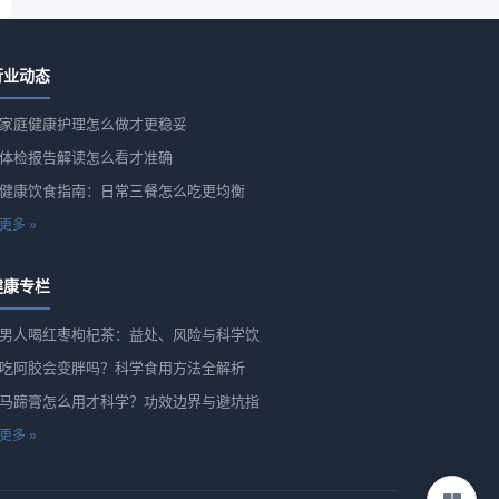
行业动态
家庭健康护理怎么做才更稳妥
体检报告解读怎么看才准确
健康饮食指南：日常三餐怎么吃更均衡
更多 »
健康专栏
男人喝红枣枸杞茶：益处、风险与科学饮
吃阿胶会变胖吗？科学食用方法全解析
马蹄膏怎么用才科学？功效边界与避坑指
更多 »