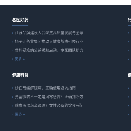
名医好药
江苏品牌建设大会聚焦高质量发展与全球
扬子江药业集团推动大健康战略引领行业
骨科疑难病公益援助启动，专家团队助力
更多 »
健康科普
炒白芍缓解腹痛，正确使用避坑指南
鼻塞微咳不一定是风寒感冒？正确判断方
脾虚脾湿怎么调理？女性必备的饮食+药
更多 »