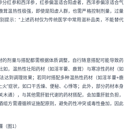
人参分红参和西洋参，红参偏温适合阳虚者，西洋参偏凉适合气
鹿茸温热性极强，即使是阳虚人群，也需严格控制剂量，过量
别提示：“上述药材仅为传统医学中常用滋补品类，不能替代
药材的剂量与搭配都需根据体质调整，自行随意搭配可能导致药
比如，温热性壮阳药材（如淫羊藿、鹿茸）与寒凉性药材（如
法达到调理效果；若同时搭配多种温热性药材（如淫羊藿+鹿
上火”症状，如口干舌燥、便秘、心悸等；此外，部分药材本身
关木通），与其他需肝脏代谢的药材搭配，会加重肝脏负担，
酒组方需遵循辨证施配原则，避免药性冲突或毒性叠加，因此