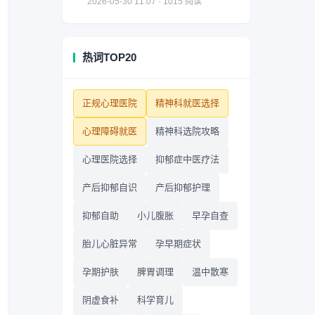
2026-05-30 11:07 · 1015 阅读
热词TOP20
正规心理医院
精神科就医选择
心理障碍就医
精神科选院攻略
心理医院选择
抑郁症中医疗法
产后抑郁自识
产后抑郁护理
抑郁自助
小儿腹胀
早孕自查
胎儿心脏异常
孕早期症状
孕期护肤
脾胃调理
温中散寒
阴虚食补
科学育儿