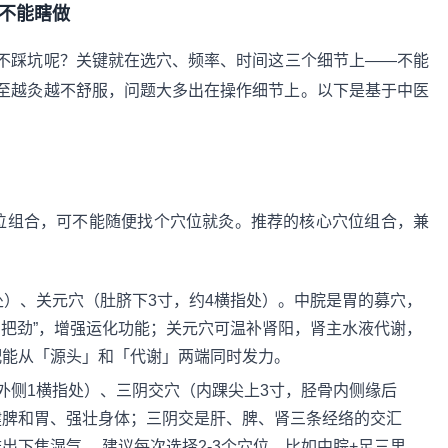
不能瞎做
不踩坑呢？关键就在选穴、频率、时间这三个细节上——不能
至越灸越不舒服，问题大多出在操作细节上。以下是基于中医
位组合，可不能随便找个穴位就灸。推荐的核心穴位组合，兼
处）、关元穴（肚脐下3寸，约4横指处）。中脘是胃的募穴，
加把劲”，增强运化功能；关元穴可温补肾阳，肾主水液代谢，
配能从「源头」和「代谢」两端同时发力。
外侧1横指处）、三阴交穴（内踝尖上3寸，胫骨内侧缘后
健脾和胃、强壮身体；三阴交是肝、脾、肾三条经络的交汇
下焦湿气。 建议每次选择2-3个穴位，比如中脘+足三里，