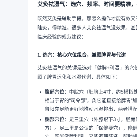
艾灸祛湿气：选穴、频率、时间要精准，
既然艾灸是辅助手段，那怎么操作才能有效又
瞎灸，得精准。很多人艾灸祛湿气没效果，甚
临床经验的规范建议：
1. 选穴：核心穴位组合，兼顾脾胃与代谢
艾灸祛湿气的关键是选对「健脾+利湿」的穴
顾了脾胃运化和水湿代谢，具体如下：
腹部穴位
：中脘穴（肚脐上4寸，约5横指
相当于胃的“司令部”，灸它能直接给脾胃“
肾阳充足能更好地推动水湿排出，两者搭
腿部穴位
：足三里穴（外膝眼下3寸，胫骨
方）。足三里是公认的「保健要穴」，能
穴，既能健脾利湿，又能调理肝肾，帮助排出