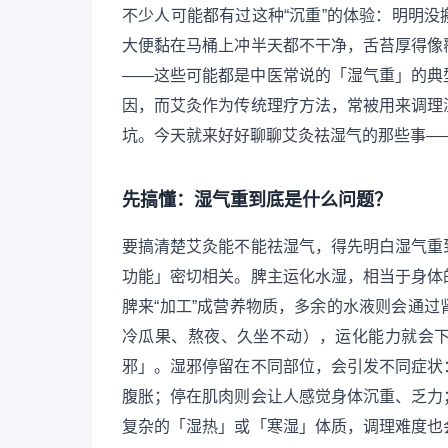
不少人可能都有过这种“沉重”的体验：明明
大便黏在马桶上冲半天都不干净，舌苔厚得像
——这些可能都是中医常说的「湿气重」的典
因，而艾灸作为传统理疗方法，常被用来调理
坑。今天就来好好聊聊艾灸祛湿气的那些事—
先搞懂：湿气重到底是什么问题？
要搞清楚艾灸能不能祛湿气，得先明白湿气重
功能」密切相关。脾主运化水湿，相当于身体
脾来“加工”成营养物质，多余的水液则会通
冷瓜果、熬夜、久坐不动），运化能力就会
邪」。湿邪停留在不同部位，会引发不同症状
腹胀；停在肌肉则会让人感觉身体沉重、乏力
复杂的「湿热」或「寒湿」体质，调理难度也