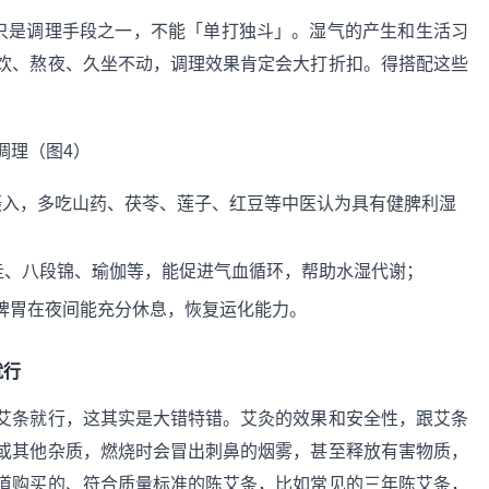
灸只是调理手段之一，不能「单打独斗」。湿气的产生和生活习
饮、熬夜、久坐不动，调理效果肯定会大打折扣。得搭配这些
摄入，多吃山药、茯苓、莲子、红豆等中医认为具有健脾利湿
走、八段锦、瑜伽等，能促进气血循环，帮助水湿代谢；
让脾胃在夜间能充分休息，恢复运化能力。
就行
艾条就行，这其实是大错特错。艾灸的效果和安全性，跟艾条
或其他杂质，燃烧时会冒出刺鼻的烟雾，甚至释放有害物质，
道购买的、符合质量标准的陈艾条，比如常见的三年陈艾条，