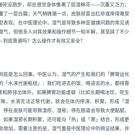
没搬砖没跑步，却总感觉身体像裹了层湿棉花——沉重又乏力；
覆了一层白霜；天气稍微潮一点，皮肤就冒出红疹或痒得难受
型表现。在中医理论中，湿气是导致多种亚健康问题的常见诱
湿气，但很多人对其效果和操作细节一知半解，甚至踩了不少
—到底靠谱吗？怎么操作才有效又安全？
到底是怎么回事。中医认为，湿气的产生和我们的「脾胃运化
的「水液代谢枢纽」：我们吃进去的饭、喝进去的水，都得靠
过肾和肺排出体外。如果脾胃功能虚弱（比如长期喝冰饮、吃生
下降，水液无法正常代谢，就会在体内停滞、积聚，形成「湿
：停在皮肤可能导致湿疹、湿疮；停在肠道会导致大便黏腻、
；如果湿邪长期积聚，还可能与「热」或「寒」结合，形成更
会增加。需要注意的是，湿气重是中医理论中的辨证结果，并