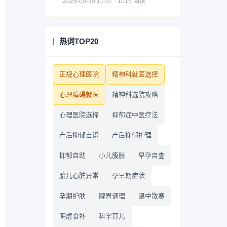
2026-05-30 11:07 · 1015 阅读
热词TOP20
正规心理医院
精神科就医选择
心理障碍就医
精神科选院攻略
心理医院选择
抑郁症中医疗法
产后抑郁自识
产后抑郁护理
抑郁自助
小儿腹胀
早孕自查
胎儿心脏异常
孕早期症状
孕期护肤
脾胃调理
温中散寒
阴虚食补
科学育儿