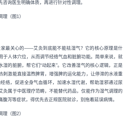
先咨询医生明确体质，再进行针对性调理。
大家最关心的——艾灸到底能不能祛湿气？它的核心原理是什
用于人体穴位，从而调节经络气血和脏腑功能。简单来说，就
水湿的脏腑，帮它们“动起来”。它改善湿气的核心逻辑，正是
热刺激能直接温煦脾胃，增强脾的运化能力，让停滞的水液重
通经络，促进全身气血循环，加速水湿代谢，帮助湿邪通过尿
艾灸属于中医理疗范畴，不能替代药品，仅能作为湿气调理的
痛腹泻等症状，得优先去正规医院就诊，别拖着延误病情。