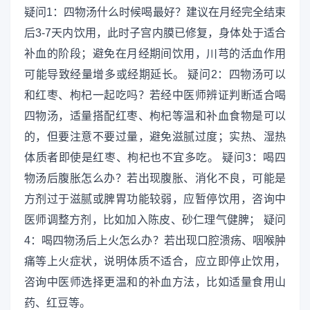
疑问1：四物汤什么时候喝最好？建议在月经完全结束
后3-7天内饮用，此时子宫内膜已修复，身体处于适合
补血的阶段；避免在月经期间饮用，川芎的活血作用
可能导致经量增多或经期延长。 疑问2：四物汤可以
和红枣、枸杞一起吃吗？若经中医师辨证判断适合喝
四物汤，适量搭配红枣、枸杞等温和补血食物是可以
的，但要注意不要过量，避免滋腻过度；实热、湿热
体质者即使是红枣、枸杞也不宜多吃。 疑问3：喝四
物汤后腹胀怎么办？若出现腹胀、消化不良，可能是
方剂过于滋腻或脾胃功能较弱，应暂停饮用，咨询中
医师调整方剂，比如加入陈皮、砂仁理气健脾； 疑问
4：喝四物汤后上火怎么办？若出现口腔溃疡、咽喉肿
痛等上火症状，说明体质不适合，应立即停止饮用，
咨询中医师选择更温和的补血方法，比如适量食用山
药、红豆等。