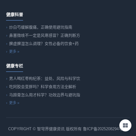
健康科普
炒白芍缓解腹痛，正确使用避坑指南
鼻塞微咳不一定是风寒感冒？正确判断方
脾虚脾湿怎么调理？女性必备的饮食+药
更多 »
健康专栏
男人喝红枣枸杞茶：益处、风险与科学饮
吃阿胶会变胖吗？科学食用方法全解析
马蹄膏怎么用才科学？功效边界与避坑指
更多 »
COPYRIGHT © 智穹界健康资讯 版权所有
鲁ICP备2025208294号-82