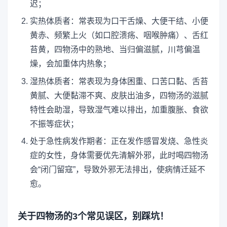
迟；
实热体质者：常表现为口干舌燥、大便干结、小便
黄赤、频繁上火（如口腔溃疡、咽喉肿痛）、舌红
苔黄，四物汤中的熟地、当归偏滋腻，川芎偏温
燥，会加重体内热象；
湿热体质者：常表现为身体困重、口苦口黏、舌苔
黄腻、大便黏滞不爽、皮肤出油多，四物汤的滋腻
特性会助湿，导致湿气难以排出，加重腹胀、食欲
不振等症状；
处于急性病发作期者：正在发作感冒发烧、急性炎
症的女性，身体需要优先清解外邪，此时喝四物汤
会“闭门留寇”，导致外邪无法排出，使病情迁延不
愈。
关于四物汤的3个常见误区，别踩坑！