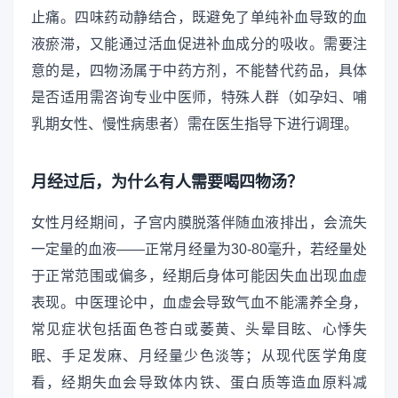
止痛。四味药动静结合，既避免了单纯补血导致的血
液瘀滞，又能通过活血促进补血成分的吸收。需要注
意的是，四物汤属于中药方剂，不能替代药品，具体
是否适用需咨询专业中医师，特殊人群（如孕妇、哺
乳期女性、慢性病患者）需在医生指导下进行调理。
月经过后，为什么有人需要喝四物汤？
女性月经期间，子宫内膜脱落伴随血液排出，会流失
一定量的血液——正常月经量为30-80毫升，若经量处
于正常范围或偏多，经期后身体可能因失血出现血虚
表现。中医理论中，血虚会导致气血不能濡养全身，
常见症状包括面色苍白或萎黄、头晕目眩、心悸失
眠、手足发麻、月经量少色淡等；从现代医学角度
看，经期失血会导致体内铁、蛋白质等造血原料减