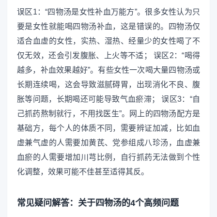
误区1：“四物汤是女性补血万能方”。很多女性认为只
要是女性就能喝四物汤补血，这是错误的。四物汤仅
适合血虚的女性，实热、湿热、经量少的女性喝了不
仅无效，还会引发腹胀、上火等不适； 误区2：“喝得
越多，补血效果越好”。有些女性一次喝大量四物汤或
长期连续喝，这会导致滋腻碍胃，出现消化不良、腹
胀等问题，长期喝还可能导致气血瘀滞； 误区3：“自
己抓药熬制就行，不用找医生”。网上的四物汤配方是
基础方，每个人的体质不同，需要辨证加减，比如血
虚兼气虚的人需要加黄芪、党参组成八珍汤，血虚兼
血瘀的人需要增加川芎比例，自行抓药无法做到个性
化调整，效果可能不佳甚至适得其反。
常见疑问解答：关于四物汤的4个高频问题