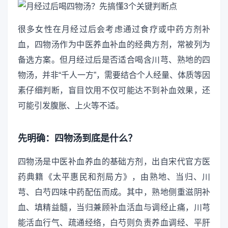
很多女性在月经过后会考虑通过食疗或中药方剂补
血，四物汤作为中医养血补血的经典方剂，常被列为
备选方案。但月经过后是否适合喝含川芎、熟地的四
物汤，并非“千人一方”，需要结合个人经量、体质等因
素仔细判断，盲目饮用不仅可能达不到补血效果，还
可能引发腹胀、上火等不适。
先明确：四物汤到底是什么？
四物汤是中医补血养血的基础方剂，出自宋代官方医
药典籍《太平惠民和剂局方》，由熟地、当归、川
芎、白芍四味中药配伍而成。其中，熟地侧重滋阴补
血、填精益髓，当归兼顾补血活血与调经止痛，川芎
能活血行气、疏通经络，白芍则负责养血调经、平肝