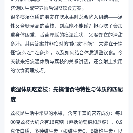
咨询医生或营养师后调整饮食方案。
很多痰湿体质的朋友在吃水果时总会陷入纠结——温
性又含糖量高的荔枝，到底能不能碰？担心吃了会加
重身体困重、舌苔厚腻的痰湿症状，又嘴馋它的清甜
多汁。其实答案并非绝对的“能”或“不能”，关键在于搞
懂“怎么吃”“吃多少”，以及如何结合体质调整饮食。今
天就来把痰湿体质与荔枝的关系讲透，还会附上实用
的饮食调理技巧。
痰湿体质吃荔枝：先搞懂食物特性与体质的匹配
度
荔枝是生活中常见的水果，含有丰富的营养成分：每1
00克荔枝大约含有16克糖（包括葡萄糖和蔗糖）、0.9
克蛋白质、多种维生素（如维生素C、B族维生素）以