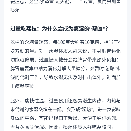
要注意，这里的“适量”是关键，一旦过量，反而会加重
痰湿。
过量吃荔枝：为什么会成为痰湿的“帮凶”？
荔枝的含糖量较高，每100克大约有16克糖，相当于4
块方糖的量。对于痰湿体质人群来说，本身脾胃运化
功能就偏弱，过量摄入糖分会给脾胃带来额外负担：
脾胃需要集中精力消化分解大量糖分，会暂时“忽略”水
湿的代谢工作，导致水湿无法及时排出体外，进而加
重痰湿症状。
此外，荔枝性温，过量食用还容易滋生内热，内热与
未代谢的水湿交织在一起，会形成“湿热”，进一步影响
身体的平衡，可能出现口干舌燥、大便干结但黏滞、
舌苔黄腻等情况。因此，痰湿体质人群吃荔枝时，一