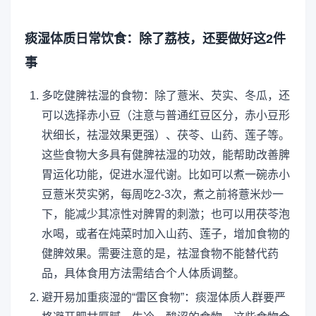
痰湿体质日常饮食：除了荔枝，还要做好这2件
事
多吃健脾祛湿的食物：除了薏米、芡实、冬瓜，还
可以选择赤小豆（注意与普通红豆区分，赤小豆形
状细长，祛湿效果更强）、茯苓、山药、莲子等。
这些食物大多具有健脾祛湿的功效，能帮助改善脾
胃运化功能，促进水湿代谢。比如可以煮一碗赤小
豆薏米芡实粥，每周吃2-3次，煮之前将薏米炒一
下，能减少其凉性对脾胃的刺激；也可以用茯苓泡
水喝，或者在炖菜时加入山药、莲子，增加食物的
健脾效果。需要注意的是，祛湿食物不能替代药
品，具体食用方法需结合个人体质调整。
避开易加重痰湿的“雷区食物”：痰湿体质人群要严