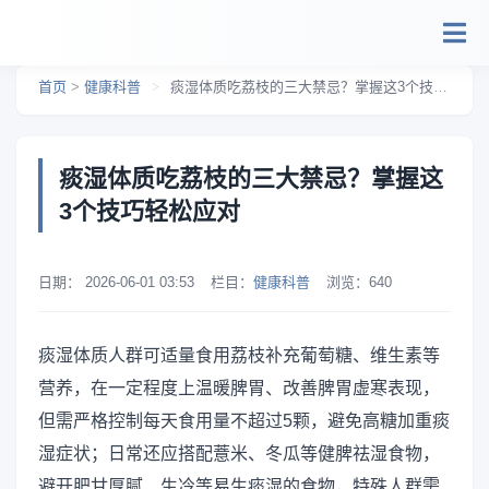
跳转到主要内容
首页
>
健康科普
>
痰湿体质吃荔枝的三大禁忌？掌握这3个技巧轻松应对
痰湿体质吃荔枝的三大禁忌？掌握这
3个技巧轻松应对
日期：
2026-06-01 03:53
栏目：
健康科普
浏览：
640
痰湿体质人群可适量食用荔枝补充葡萄糖、维生素等
营养，在一定程度上温暖脾胃、改善脾胃虚寒表现，
但需严格控制每天食用量不超过5颗，避免高糖加重痰
湿症状；日常还应搭配薏米、冬瓜等健脾祛湿食物，
避开肥甘厚腻、生冷等易生痰湿的食物，特殊人群需