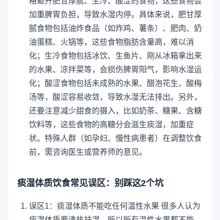
格避开肥甘厚腻、生冷、酸涩的食物，这些食物会
加重脾胃负担，导致水湿内停。具体来说，肥甘厚
腻食物包括油炸食品（如炸鸡、薯条）、肥肉、奶
油蛋糕、火锅等，这些食物脂肪含量高，难以消
化；生冷食物包括冰饮、生鱼片、刚从冰箱拿出来
的水果、凉拌菜等，会损伤脾胃阳气，影响水湿运
化；酸涩食物包括未成熟的水果、醋泡花生、酸梅
汤等，酸涩容易收敛，导致水湿无法排出。另外，
还要注意减少甜食的摄入，比如奶茶、糖果、含糖
饮料等，这些食物的高糖分会滋生痰湿，加重症
状。特殊人群（如孕妇、慢性病患者）在调整饮食
前，需咨询医生或营养师的意见。
痰湿体质饮食常见误区：别踩这2个坑
误区1：痰湿体质不能吃任何温性水果 很多人认为
痰湿体质要清热祛湿，所以所有温性水果都不能