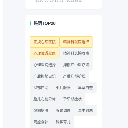
2026-05-29 19:52 · 1012 阅读
热词TOP20
正规心理医院
精神科就医选择
心理障碍就医
精神科选院攻略
心理医院选择
抑郁症中医疗法
产后抑郁自识
产后抑郁护理
抑郁自助
小儿腹胀
早孕自查
胎儿心脏异常
孕早期症状
孕期护肤
脾胃调理
温中散寒
阴虚食补
科学育儿