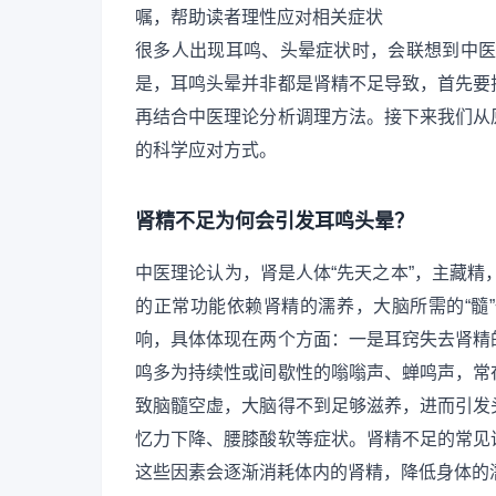
嘱，帮助读者理性应对相关症状
很多人出现耳鸣、头晕症状时，会联想到中医里
是，耳鸣头晕并非都是肾精不足导致，首先要
再结合中医理论分析调理方法。接下来我们从
的科学应对方式。
肾精不足为何会引发耳鸣头晕？
中医理论认为，肾是人体“先天之本”，主藏精，
的正常功能依赖肾精的濡养，大脑所需的“髓
响，具体体现在两个方面：一是耳窍失去肾精
鸣多为持续性或间歇性的嗡嗡声、蝉鸣声，常
致脑髓空虚，大脑得不到足够滋养，进而引发
忆力下降、腰膝酸软等症状。肾精不足的常见
这些因素会逐渐消耗体内的肾精，降低身体的