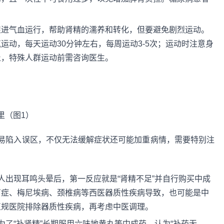
促进气血运行，帮助肾精的濡养和转化，但要避免剧烈运动。
运动，每天运动30分钟左右，每周运动3-5次；运动时注意身
止，特殊人群运动前需咨询医生。
易陷入误区，不仅无法缓解症状还可能加重病情，需要特别注
人出现耳鸣头晕后，第一反应就是“肾精不足”并自行购买中成
石症、梅尼埃病、颈椎病等西医器质性疾病导致，也可能是中
正规医院排除器质性疾病，再考虑中医调理。
为了“补肾精”长期服用六味地黄丸等中成药，认为“补药无