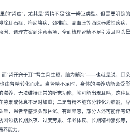
的“肾虚”，尤其是“肾精不足”这一辨证类型。但需要明确的
排除耳石症、梅尼埃病、颈椎病、高血压等西医器质性疾病，
原因、调理方案到注意事项，全面梳理肾精不足引发耳鸣头晕
而“肾开窍于耳”“肾主骨生髓，脑为髓海”——也就是说，耳朵
”也由肾精转化而来。当肾精不足时，身体的濡养功能会受影
的滋养，无法维持正常的听觉功能，就可能出现耳鸣，这种耳
在劳累或休息不足时加重；二是肾精不能充分转化为脑髓，导
头晕，患者常感觉头部昏沉、有眩晕感，部分人还可能伴有记
诱因包括长期熬夜、过度劳累、年老体衰、长期精神紧张等，
濡养能力。