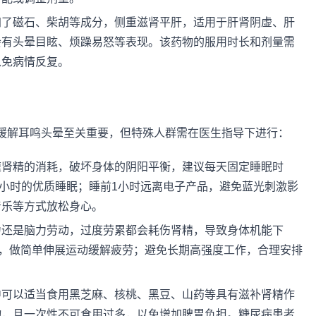
加了磁石、柴胡等成分，侧重滋肾平肝，适用于肝肾阴虚、肝
会有头晕目眩、烦躁易怒等表现。该药物的服用时长和剂量需
以免病情反复。
缓解耳鸣头晕至关重要，但特殊人群需在医生指导下进行：
速肾精的消耗，破坏身体的阴阳平衡，建议每天固定睡眠时
证7-8小时的优质睡眠；睡前1小时远离电子产品，避免蓝光刺激影
音乐等方式放松身心。
力还是脑力劳动，过度劳累都会耗伤肾精，导致身体机能下
钟，做简单伸展运动缓解疲劳；避免长期高强度工作，合理安排
中可以适当食用黑芝麻、核桃、黑豆、山药等具有滋补肾精作
物，且一次性不可食用过多，以免增加脾胃负担。糖尿病患者