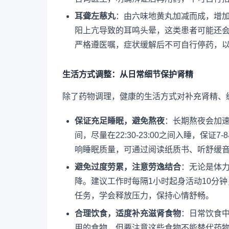
耳聋左慈丸
：由六味地黄丸加减而成，增
阳上亢导致的耳鸣头晕，这类患者可能还
严格遵医嘱，症状缓解后不可自行停药，
生活方式调整：从日常细节保护肾精
除了药物调理，健康的生活方式对补充肾精、
保证充足睡眠，避免熬夜
：长期熬夜会加
间，尽量在22:30-23:00之间入睡，保
响睡眠质量，可通过阅读纸质书、听舒缓
避免过度劳累，注意劳逸结合
：无论是体
降。建议工作时每隔1小时起身活动10分
任务，学会释放压力，保持心情舒畅。
合理饮食，适度补充滋肾食物
：日常饮食
用的食物，但要注意这些食物不能替代药