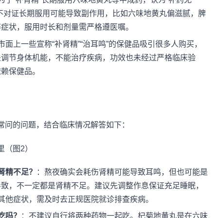
不对证长期服用可能导致副作用，比如六味地黄丸偏滋腻，脾
等症状，服用时长和剂量需严格遵医嘱。
市面上一些宣称“补肾精”“治耳鸣”的保健品吸引很多人购买，
是调节身体机能，不能治疗疾病，功效也未经过严格临床验
依赖保健品。
常问的问题，结合临床情况解答如下：
肾精不足？
：熬夜确实会耗伤肾精可能导致耳鸣，但也可能是
导致，不一定都是肾精不足。建议先调整作息保证充足睡眠，
其他症状，需及时去正规医院就诊排查疾病。
吃吗？
：不建议自行将两种药物一起吃。杞菊地黄丸是在六味