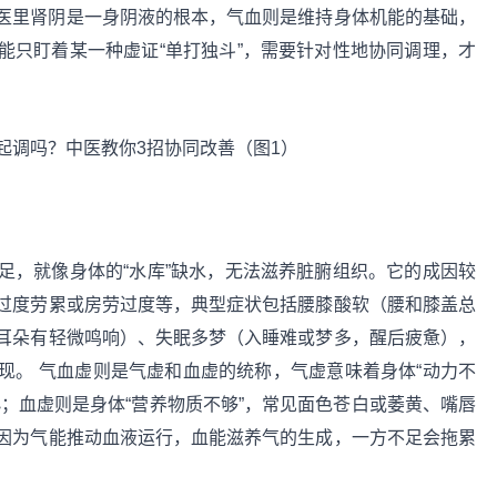
医里肾阴是一身阴液的根本，气血则是维持身体机能的基础，
能只盯着某一种虚证“单打独斗”，需要针对性地协同调理，才
足，就像身体的“水库”缺水，无法滋养脏腑组织。它的成因较
过度劳累或房劳过度等，典型症状包括腰膝酸软（腰和膝盖总
耳朵有轻微鸣响）、失眠多梦（入睡难或梦多，醒后疲惫），
现。 气血虚则是气虚和血虚的统称，气虚意味着身体“动力不
；血虚则是身体“营养物质不够”，常见面色苍白或萎黄、嘴唇
因为气能推动血液运行，血能滋养气的生成，一方不足会拖累