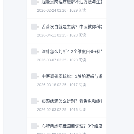
胆囊息肉理疗缓解不适方法与注意事项
2026-02-24 02:26 · 1029 阅读
舌苔发白就是生病？中医教你科学判断与调理全攻
2026-04-11 02:25 · 1023 阅读
湿胖怎么判断？2个维度自查+科学调理指南
2026-03-07 02:25 · 1023 阅读
中医调骨质疏松：3脏腑逻辑与避坑指南｜科学护
2026-03-18 02:25 · 1017 阅读
痰湿痞满怎么辨别？看舌象和症状
2026-02-03 02:25 · 1016 阅读
心脾两虚吃桂圆能调理？3个维度帮你科学改善