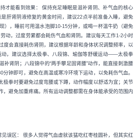
持才能看到效果： 保持充足睡眠是滋补肾阴、补气血的核心
3点是肝肾阴液修复的黄金时间，建议22点半前准备入睡，避免
），睡前可用温水泡脚10-15分钟，或喝一杯温牛奶（避免
劳动，过度劳累都会耗伤气血和肾阴。建议每天工作1-2小时
劳过度会直接耗伤肾阴，建议根据年龄和身体状况调整频率，以
运动，建议选择太极拳、八段锦、瑜伽等舒缓运动——太极拳
滋补肾阴；八段锦中的“两手攀足固肾腰”动作，能直接刺激腰
-30分钟即可，避免在高温或寒冷环境下运动，以免耗伤气血。
太极拳时要避免过度弯腰或下蹲，动作幅度以舒适为宜；关节
作，避免加重疼痛。所有运动调整都需在身体能承受的范围内
常见误区： 很多人觉得气血虚就该猛吃红枣桂圆补，但其实红