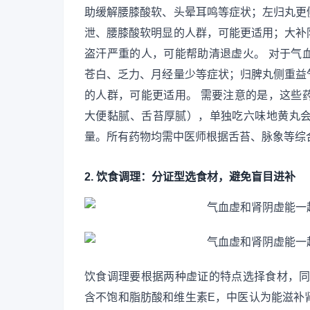
助缓解腰膝酸软、头晕耳鸣等症状；左归丸更
泄、腰膝酸软明显的人群，可能更适用；大补
盗汗严重的人，可能帮助清退虚火。 对于气
苍白、乏力、月经量少等症状；归脾丸侧重益
的人群，可能更适用。 需要注意的是，这些
大便黏腻、舌苔厚腻），单独吃六味地黄丸
量。所有药物均需中医师根据舌苔、脉象等综
2. 饮食调理：分证型选食材，避免盲目进补
饮食调理要根据两种虚证的特点选择食材，同
含不饱和脂肪酸和维生素E，中医认为能滋补