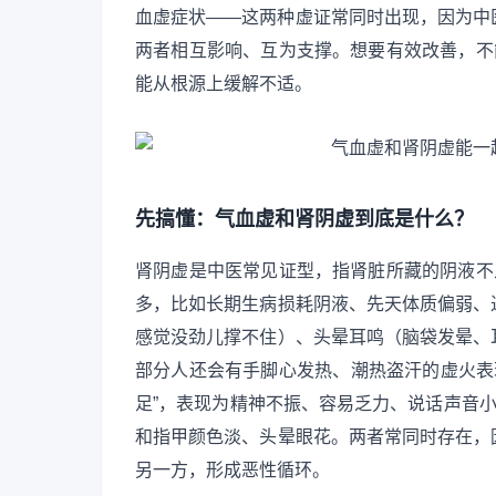
血虚症状——这两种虚证常同时出现，因为中
两者相互影响、互为支撑。想要有效改善，不
能从根源上缓解不适。
先搞懂：气血虚和肾阴虚到底是什么？
肾阴虚是中医常见证型，指肾脏所藏的阴液不
多，比如长期生病损耗阴液、先天体质偏弱、
感觉没劲儿撑不住）、头晕耳鸣（脑袋发晕、
部分人还会有手脚心发热、潮热盗汗的虚火表
足”，表现为精神不振、容易乏力、说话声音小
和指甲颜色淡、头晕眼花。两者常同时存在，
另一方，形成恶性循环。