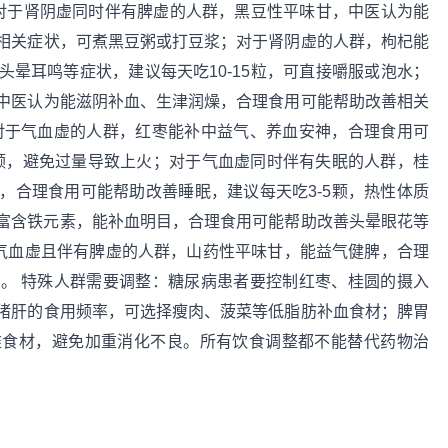
；对于肾阴虚同时伴有脾虚的人群，黑豆性平味甘，中医认为能
相关症状，可煮黑豆粥或打豆浆；对于肾阴虚的人群，枸杞能
晕耳鸣等症状，建议每天吃10-15粒，可直接嚼服或泡水；
中医认为能滋阴补血、生津润燥，合理食用可能帮助改善相关
对于气血虚的人群，红枣能补中益气、养血安神，合理食用可
3颗，避免过量导致上火；对于气血虚同时伴有失眠的人群，桂
，合理食用可能帮助改善睡眠，建议每天吃3-5颗，热性体质
富含铁元素，能补血明目，合理食用可能帮助改善头晕眼花等
对于气血虚且伴有脾虚的人群，山药性平味甘，能益气健脾，合理
。 特殊人群需要调整：糖尿病患者要控制红枣、桂圆的摄入
猪肝的食用频率，可选择瘦肉、菠菜等低脂肪补血食材；脾胃
维食材，避免加重消化不良。所有饮食调整都不能替代药物治