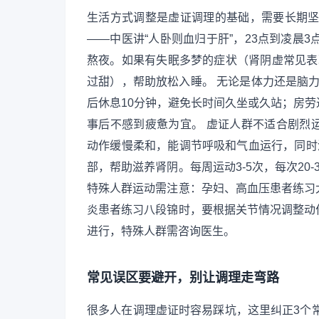
生活方式调整是虚证调理的基础，需要长期坚
——中医讲“人卧则血归于肝”，23点到凌晨
熬夜。如果有失眠多梦的症状（肾阴虚常见表现
过甜），帮助放松入睡。 无论是体力还是脑力
后休息10分钟，避免长时间久坐或久站；房
事后不感到疲惫为宜。 虚证人群不适合剧烈
动作缓慢柔和，能调节呼吸和气血运行，同时
部，帮助滋养肾阴。每周运动3-5次，每次20
特殊人群运动需注意：孕妇、高血压患者练习
炎患者练习八段锦时，要根据关节情况调整动
进行，特殊人群需咨询医生。
常见误区要避开，别让调理走弯路
很多人在调理虚证时容易踩坑，这里纠正3个