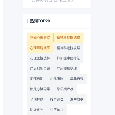
2026-05-29 19:52 · 1012 阅读
热词TOP20
正规心理医院
精神科就医选择
心理障碍就医
精神科选院攻略
心理医院选择
抑郁症中医疗法
产后抑郁自识
产后抑郁护理
抑郁自助
小儿腹胀
早孕自查
胎儿心脏异常
孕早期症状
孕期护肤
脾胃调理
温中散寒
阴虚食补
科学育儿