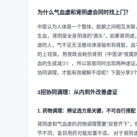
为什么气血虚和肾阴虚会同时找上门？
中医认为人体是一个整体，脏腑之间相互关联
生血，肾阴是全身阴液的“源头”，如果肾阴
虚的人，气不足无法推动津液输布到肾脏，血
的上班族，熬夜既会耗伤肾阴（中医讲“夜属阴
血的生成减少），所以容易同时出现两种虚证
协同调理，才能有效缓解不适呢？下面分享3
3招协同调理：从内到外改善虚证
1. 药物调理：辨证选方是关键，不可自行搭配
肾阴虚和气血虚的药物调理需要“双管齐下”
节不同，盲目用药可能加重不适。 对于肾阴