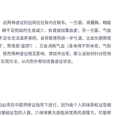
，这两种虚证的出现往往有内在联系。一方面，肾藏精，精能
虚，精不足则血的生成减少，会直接加重血虚；另一方面，气血
不足也无法滋养肾阴，会导致肾阴进一步亏虚。比如长期熬夜
”，熬夜是“盗阴”），又会消耗气血（身体得不到休息，气和
。既然两种虚证相互影响、常结伴出现，那么该如何针对性地
个实用方法，从内到外帮你改善虚证状态。
，但必须在中医师辨证指导下进行，因为每个人的体质和证型细
虚基础证型的人群，六味地黄丸是临床常用的调理方，可能帮