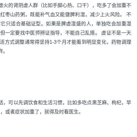
虚火的肾阴虚人群（比如手脚心热、口干），吃多了会加重不
红枣山药粥，既能补气血又能健脾利湿，减少上火风险。 不
实它只适合基础证型。如果是脾虚湿盛的人，单独吃会加重湿
但一定要找中医师辨证指导，不能自己乱搭。 虚证不是一天
活方式调整通常得坚持1-3个月才能看到明显变化，药物调理
弃。
活，可以先调饮食和生活习惯，比如多吃点黑芝麻、枸杞，早
善，或者症状加重了，就得及时看医生。