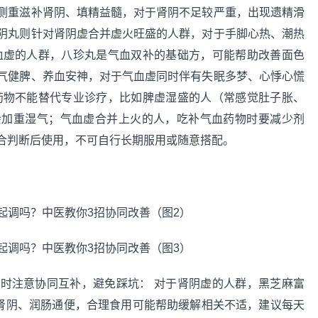
侧重滋补肾阴、填精益髓，对于肾阴不足较严重，出现遗精滑
阴丸则针对肾阴虚合并虚火旺盛的人群，对于手脚心热、潮热
血虚的人群，八珍丸是气血双补的基础方，可能帮助改善面色
气健脾、养血安神，对于气血虚同时伴有失眠多梦、心悸心慌
药物不能替代专业诊疗，比如脾虚湿盛的人（常感觉肚子胀、
会加重湿气；气血虚合并上火的人，吃补气血药物时要减少剂
合判断后使用，不可自行长期服用或随意搭配。
时注意协同互补，避免踩坑： 对于肾阴虚的人群，黑芝麻富
肾阴、润肠通便，合理食用可能帮助缓解相关不适，建议每天