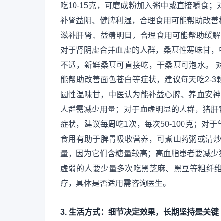
吃10-15克，可磨成粉加入粥中或直接嚼食
补肾益阴、健脾利湿，合理食用可能帮助改善
滋补肝肾、益精明目，合理食用可能帮助缓解头
对于肾阴虚合并血虚的人群，桑葚性寒味甘，
不适，新鲜桑葚可直接吃，干桑葚可泡水。 
能帮助改善面色苍白等症状，建议每天吃2-
圆性温味甘，中医认为能补益心脾、养血安神
人群需减少用量；对于血虚明显的人群，猪肝
症状，建议每周吃1次，每次50-100克；
食用有助于脾胃吸收营养，可煮山药粥或清炒
量，因为它们含糖量较高；高血脂患者要减少
虚弱的人要少量多次吃黑芝麻、黑豆等粗纤
疗，具体是否适用需咨询医生。
3. 生活方式：细节决定效果，长期坚持是关键