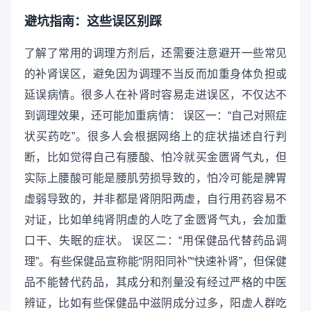
避坑指南：这些误区别踩
了解了常用的调理方剂后，还需要注意避开一些常见
的补肾误区，避免因为调理不当反而加重身体负担或
延误病情。很多人在补肾时容易走进误区，不仅达不
到调理效果，还可能加重病情： 误区一：“自己对照症
状买药吃”。很多人会根据网络上的症状描述自行判
断，比如觉得自己有腰酸、怕冷就买金匮肾气丸，但
实际上腰酸可能是腰肌劳损导致的，怕冷可能是脾胃
虚弱导致的，并非都是肾阴阳两虚，自行用药容易不
对证，比如单纯肾阴虚的人吃了金匮肾气丸，会加重
口干、失眠的症状。 误区二：“用保健品代替药品调
理”。有些保健品宣称能“阴阳同补”“快速补肾”，但保健
品不能替代药品，其成分和剂量没有经过严格的中医
辨证，比如有些保健品中滋阴成分过多，阳虚人群吃