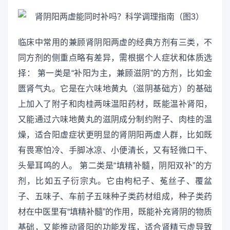
临床中常用的兼顾肾阴阳两虚的经典方剂有三类，不
同方剂的侧重点略有差异，需根据个人症状和体质选
择： 第一类是“补阳为主，兼顾滋阴”的方剂，比如金
匮肾气丸。它是在六味地黄丸（滋阴基础方）的基础
上加入了附子和肉桂两味温阳药材，既能温补肾阳，
又能通过六味地黄丸的滋阴成分制约附子、肉桂的温
燥，适合阳虚症状更明显的肾阴阳两虚人群，比如既
有畏寒怕冷、手脚冰凉、小便清长，又有轻微口干、
头晕耳鸣的人。 第二类是“填精补髓，阴阳双补”的方
剂，比如五子衍宗丸。它由枸杞子、菟丝子、覆盆
子、五味子、车前子五味种子类药材组成，种子类药
材在中医里有“填精补髓”的作用，既能补充肾阴的物质
基础，又能推动肾阳的功能发挥，适合肾精亏虚导致