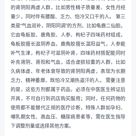
的肾阴阳两虚人群，比如男性精子质量差、女性月经
量少，同时伴有腰酸、乏力、怕冷又口干的人。 第三
类是“气血双补，阴阳同调”的方剂，比如龟鹿二仙胶。
它由龟板胶、鹿角胶、人参、枸杞子四味药材组成，
龟板胶擅长滋阴养血，鹿角胶擅长温阳益气，人参能
补气生津，枸杞子可滋阴补肾，四味药材搭配能同时
补充肾阴、肾阳和气血，适合虚损较重的人群，比如
久病体虚、年老体衰导致的肾阴阳两虚，表现为长期
乏力、精神萎靡、既怕冷又潮热盗汗的人。 需要注意
的是，这些方剂都属于药品，必须在中医医生辨证后
开具，不可自行到药店购买服用；同时，任何药物的
使用都不能替代正规的医疗诊断，特殊人群如孕妇、
哺乳期女性、高血压、糖尿病患者等，需在医生指导
下调整剂量或选择其他方案。