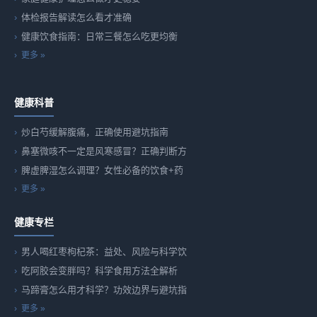
体检报告解读怎么看才准确
健康饮食指南：日常三餐怎么吃更均衡
更多 »
健康科普
炒白芍缓解腹痛，正确使用避坑指南
鼻塞微咳不一定是风寒感冒？正确判断方
脾虚脾湿怎么调理？女性必备的饮食+药
更多 »
健康专栏
男人喝红枣枸杞茶：益处、风险与科学饮
吃阿胶会变胖吗？科学食用方法全解析
马蹄膏怎么用才科学？功效边界与避坑指
更多 »