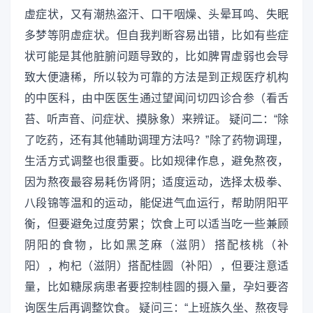
虚症状，又有潮热盗汗、口干咽燥、头晕耳鸣、失眠
多梦等阴虚症状。但自我判断容易出错，比如有些症
状可能是其他脏腑问题导致的，比如脾胃虚弱也会导
致大便溏稀，所以较为可靠的方法是到正规医疗机构
的中医科，由中医医生通过望闻问切四诊合参（看舌
苔、听声音、问症状、摸脉象）来辨证。 疑问二：“除
了吃药，还有其他辅助调理方法吗？”除了药物调理，
生活方式调整也很重要。比如规律作息，避免熬夜，
因为熬夜最容易耗伤肾阴；适度运动，选择太极拳、
八段锦等温和的运动，能促进气血运行，帮助阴阳平
衡，但要避免过度劳累；饮食上可以适当吃一些兼顾
阴阳的食物，比如黑芝麻（滋阴）搭配核桃（补
阳），枸杞（滋阴）搭配桂圆（补阳），但要注意适
量，比如糖尿病患者要控制桂圆的摄入量，孕妇要咨
询医生后再调整饮食。 疑问三：“上班族久坐、熬夜导