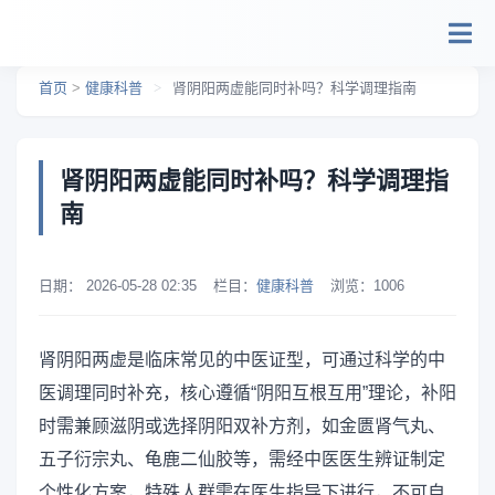
跳转到主要内容
首页
>
健康科普
>
肾阴阳两虚能同时补吗？科学调理指南
肾阴阳两虚能同时补吗？科学调理指
南
日期：
2026-05-28 02:35
栏目：
健康科普
浏览：
1006
肾阴阳两虚是临床常见的中医证型，可通过科学的中
医调理同时补充，核心遵循“阴阳互根互用”理论，补阳
时需兼顾滋阴或选择阴阳双补方剂，如金匮肾气丸、
五子衍宗丸、龟鹿二仙胶等，需经中医医生辨证制定
个性化方案，特殊人群需在医生指导下进行，不可自