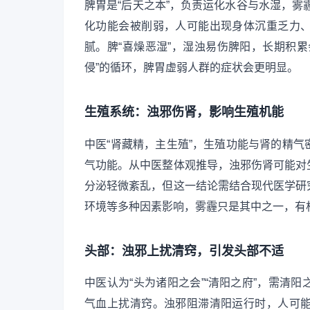
脾胃是“后天之本”，负责运化水谷与水湿，雾霾
化功能会被削弱，人可能出现身体沉重乏力
腻。脾“喜燥恶湿”，湿浊易伤脾阳，长期积
侵”的循环，脾胃虚弱人群的症状会更明显。
生殖系统：浊邪伤肾，影响生殖机能
中医“肾藏精，主生殖”，生殖功能与肾的精
气功能。从中医整体观推导，浊邪伤肾可能对
分泌轻微紊乱，但这一结论需结合现代医学研
环境等多种因素影响，雾霾只是其中之一，有
头部：浊邪上扰清窍，引发头部不适
中医认为“头为诸阳之会”“清阳之府”，需清
气血上扰清窍。浊邪阻滞清阳运行时，人可