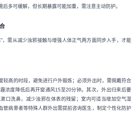
境后多可缓解，但长期暴露可能加重，需注意主动防护。
合
本”，需从减少浊邪接触与增强人体正气两方面同步入手，才能
度较高的时段，避免进行户外锻炼；必须外出时，需佩戴符合
霾浓度降低后再开窗通风15至20分钟。其次，外出归来后要
水漱口洗鼻，减少浊邪在体表的残留；室内可适当增加空气湿
血管病患者等特殊人群外出需提前咨询医生，制定个性化防护