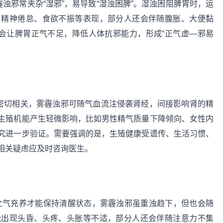
浊邪常夹杂“湿邪”，易导致“湿浊困脾”。湿浊困阻脾胃时，运
、精神倦怠、食欲不振等表现，部分人还会伴随腹胀、大便黏
累会让脾胃正气不足，降低人体抗邪能力，形成“正气虚—邪易
气密切相关，雾霾浊邪可随气血流注侵袭肾经，间接影响肾的精
生殖机能产生轻微影响，比如男性精气质量下降倾向、女性内
究进一步验证。需要强调的是，生殖健康受遗传、生活习惯、
相关疑虑应及时咨询医生。
阳之气充养才能保持清醒状态，雾霾浊邪虽重浊趋下，但也会随
能出现头昏、头疼、头胀等不适，部分人还会伴随注意力不集