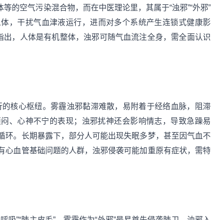
体等的空气污染混合物，而在中医理论里，其属于“浊邪”“外邪”
人体，干扰气血津液运行，进而对多个系统产生连锁式健康影
观指出，人体是有机整体，浊邪可随气血流注全身，需全面认识
运行的核心枢纽。雾霾浊邪黏滞难散，易附着于经络血脉，阻滞
烦闷、心神不宁的表现；浊邪扰神还会影响情志，导致急躁易
循环。长期暴露下，部分人可能出现失眠多梦，甚至因气血不
有心血管基础问题的人群，浊邪侵袭可能加重原有症状，需特
吸”“肺主皮毛”，雾霾作为“外邪”最易首先侵袭肺卫。浊邪入