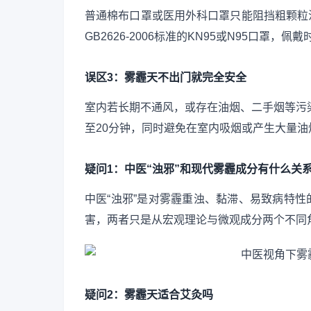
普通棉布口罩或医用外科口罩只能阻挡粗颗粒污
GB2626-2006标准的KN95或N95口
误区3：雾霾天不出门就完全安全
室内若长期不通风，或存在油烟、二手烟等污
至20分钟，同时避免在室内吸烟或产生大量
疑问1：中医“浊邪”和现代雾霾成分有什么关
中医“浊邪”是对雾霾重浊、黏滞、易致病特性
害，两者只是从宏观理论与微观成分两个不同
疑问2：雾霾天适合艾灸吗