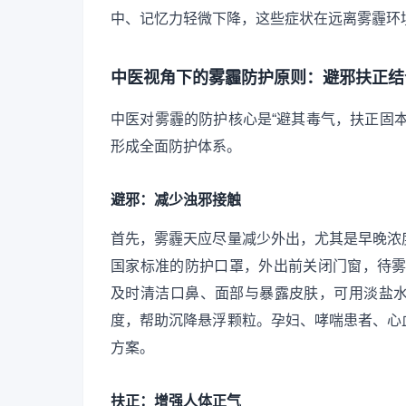
中、记忆力轻微下降，这些症状在远离雾霾环
中医视角下的雾霾防护原则：避邪扶正结
中医对雾霾的防护核心是“避其毒气，扶正固
形成全面防护体系。
避邪：减少浊邪接触
首先，雾霾天应尽量减少外出，尤其是早晚浓
国家标准的防护口罩，外出前关闭门窗，待雾
及时清洁口鼻、面部与暴露皮肤，可用淡盐
度，帮助沉降悬浮颗粒。孕妇、哮喘患者、心
方案。
扶正：增强人体正气