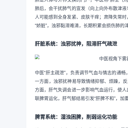
肺后，会干扰肺气的宣发（向上向外布散津液
人可能感到全身发紧、皮肤干痒；肃降失常时
“娇脏”，浊邪黏滞难清，长期积累会损伤肺的
肝脏系统：浊邪扰神，阻滞肝气疏泄
中医“肝主疏泄”，负责调节气血与情志的通
一方面，浊邪扰神易导致情绪抑郁、烦躁，反
方面，肝气失调会进一步影响气血运行，使人
联脾胃运化，肝气郁结易引发“肝脾不和”，加
脾胃系统：湿浊困脾，削弱运化功能