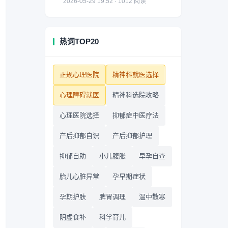
2026-05-29 19:52 · 1012 阅读
热词TOP20
正规心理医院
精神科就医选择
心理障碍就医
精神科选院攻略
心理医院选择
抑郁症中医疗法
产后抑郁自识
产后抑郁护理
抑郁自助
小儿腹胀
早孕自查
胎儿心脏异常
孕早期症状
孕期护肤
脾胃调理
温中散寒
阴虚食补
科学育儿