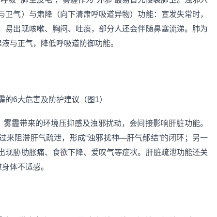
与卫气）与肃降（向下清肃呼吸道异物）功能：宣发失常时，
，易出现咳嗽、胸闷、吐痰，部分人还会伴随鼻塞流涕。肺为
津液与正气，降低呼吸道防御功能。
畅，雾霾带来的环境压抑感及浊邪扰动，会间接影响肝脏功能。
过来阻滞肝气疏泄，形成“浊邪扰神—肝气郁结”的闭环；另一
出现胁肋胀痛、食欲下降、爱叹气等症状。肝脏疏泄功能还关
重身体不适感。