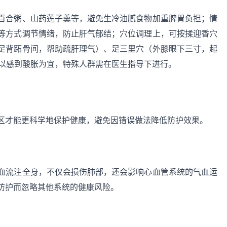
百合粥、山药莲子羹等，避免生冷油腻食物加重脾胃负担；情
等方式调节情绪，防止肝气郁结；穴位调理上，可按揉迎香穴
足背跖骨间，帮助疏肝理气）、足三里穴（外膝眼下三寸，起
，以感到酸胀为宜，特殊人群需在医生指导下进行。
区才能更科学地保护健康，避免因错误做法降低防护效果。
血流注全身，不仅会损伤肺部，还会影响心血管系统的气血运
防护而忽略其他系统的健康风险。