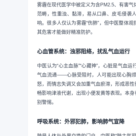
雾霾在现代医学中被定义为含PM2.5、有害气
范畴，性重浊、黏滞，易从口鼻、皮毛侵袭
响。很多人仅认为雾霾“伤肺”，但中医整体
其危害才能做好精准防护。
心血管系统：浊邪阻络，扰乱气血运行
中医认为“心主血脉”“心藏神”，心脏是气血
气血流通——心脉受阻时，人可能出现心胸
怒，而情志失调又会加重气血瘀滞，形成恶性
畅影响津液代谢，出现小便发黄等表现。本身
别警惕。
呼吸系统：外邪犯肺，影响肺气宣降
肺是人体与外界交换的门户，中医称“肺主气司呼