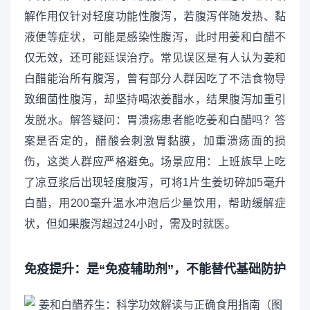
解作用仅针对轻度功能性腹泻，若腹泻伴随发热、黏
液便等症状，可能是感染性腹泻，此时用姜和白醋不
仅无效，还可能延误治疗。常见误区是有人认为姜和
白醋能治所有腹泻，曾有部分人群因吃了不洁食物导
致细菌性腹泻，却坚持喝浓姜醋水，结果腹泻加重引
发脱水。解答疑问：胃溃疡患者能吃姜和白醋吗？答
案是否定的，醋酸会刺激胃黏膜，加重溃疡面的损
伤，这类人群应严格避免。场景应用：上班族早上吃
了凉豆浆后出现轻度腹泻，可将1片生姜切碎加5毫升
白醋，用200毫升温水冲泡后少量饮用，帮助缓解症
状，但如果腹泻超过24小时，需及时就医。
免疫提升：是“免疫辅助剂”，不能替代基础防护