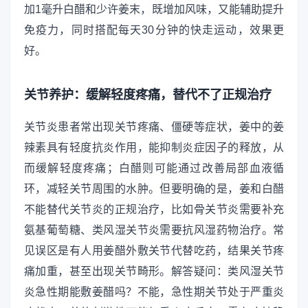
加1毫升白醋和少许姜末，既增加风味，又能辅助提升
免疫力，同时搭配每天30分钟的快走运动，效果更
好。
关节养护：缓解轻度疼痛，替代不了正规治疗
关节炎患者常出现关节疼痛、僵硬等症状，姜中的姜
辣素具有轻度抗炎作用，能抑制炎症因子的释放，从
而缓解轻度疼痛；白醋则可能通过改善局部血液循
环，减轻关节周围的水肿。但要明确的是，姜和白醋
不能替代关节炎的正规治疗，比如骨关节炎需要补充
氨基葡萄糖、类风湿关节炎需要抗风湿药物治疗。常
见误区是有人用姜醋外敷关节代替吃药，结果关节疼
痛加重，甚至出现关节畸形。解答疑问：类风湿关节
炎急性期能敷姜醋吗？不能，急性期关节处于严重炎