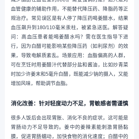
血管健康的辅助作用，不能替代降压药、降脂药等正
规治疗。常见误区是有人停了降压药喝姜醋水，结果
血压飙升到180/110毫米汞柱，被紧急送医。解答疑
问：高血压患者能喝姜醋水吗？需在医生指导下进
行，因为白醋可能影响某些降压药（如利尿剂）的效
果，导致电解质紊乱。场景应用：血脂偏高的人群，
可在烹饪时用姜醋汁代替部分盐和酱油，比如炒青菜
时加少许姜末和5毫升白醋，既能减少钠的摄入，又能
增加风味，帮助调节血脂。
消化改善：针对轻度动力不足，胃敏感者需谨慎
很多人饭后会出现胃胀、消化不良的症状，这可能是
胃肠动力不足导致的。姜中的姜辣素能刺激胃肠黏
膜，促进胃肠蠕动，加快食物的消化速度；白醋中的