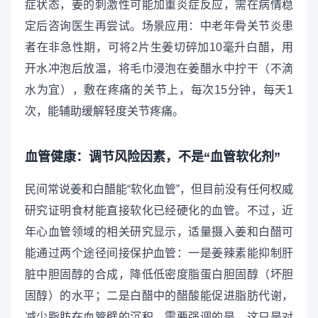
症状态，姜的刺激性可能加重炎症反应，需在病情稳
定后咨询医生再尝试。场景应用：中老年骨关节炎患
者在非急性期，可将2片生姜切碎加10毫升白醋，用
开水冲泡后放温，将毛巾浸泡在姜醋水中拧干（不滴
水为宜），敷在疼痛的关节上，每次15分钟，每天1
次，能辅助缓解轻度关节疼痛。
血管健康：调节风险因素，不是“血管软化剂”
民间常说姜和白醋能“软化血管”，但目前没有任何权威
研究证明食材能直接软化已经硬化的血管。不过，近
年心血管领域的相关研究显示，适量摄入姜和白醋可
能通过两个途径间接保护血管：一是姜辣素能抑制肝
脏中胆固醇的合成，降低低密度脂蛋白胆固醇（坏胆
固醇）的水平；二是白醋中的醋酸能促进脂肪代谢，
减少脂肪在血管壁的沉积。需要强调的是，这只是对