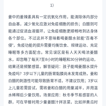
姜中的姜辣素具有一定抗氧化作用，能清除体内部分
自由基，减少氧化应激对免疫细胞的损伤；白醋则可
能通过促进血液循环，让免疫细胞更顺畅地到达身体
各个部位。不过这并不意味着喝姜醋水就能“百毒不
侵”，免疫功能的提升需要均衡饮食、规律运动、充足
睡眠等多方面配合。常见误区是有人天天喝浓姜醋
水，却忽略了每天7至8小时的睡眠和30分钟的运动，
结果还是频繁感冒。解答疑问：孩子能喝姜醋水提升
免疫吗？3岁以下儿童的肠胃黏膜尚未发育成熟，姜和
白醋的刺激性可能导致肠胃不适，不建议饮用；3岁以
上儿童若需尝试，需将姜和白醋的用量减半，并用温
水稀释后少量饮用。场景应用：秋冬季节易感冒的人
群，可在早餐时用少量姜醋汁拌凉菜，比如拌黄瓜时