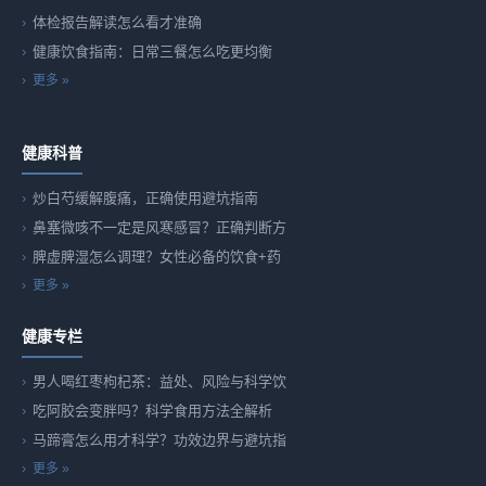
体检报告解读怎么看才准确
健康饮食指南：日常三餐怎么吃更均衡
更多 »
健康科普
炒白芍缓解腹痛，正确使用避坑指南
鼻塞微咳不一定是风寒感冒？正确判断方
脾虚脾湿怎么调理？女性必备的饮食+药
更多 »
健康专栏
男人喝红枣枸杞茶：益处、风险与科学饮
吃阿胶会变胖吗？科学食用方法全解析
马蹄膏怎么用才科学？功效边界与避坑指
更多 »