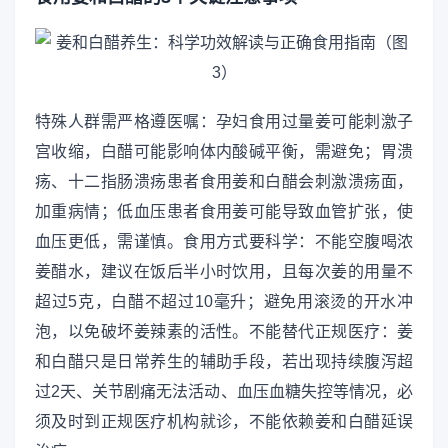
特殊人群需严格遵医嘱：孕妇食用过量姜可能刺激子
宫收缩，白醋可能影响体内酸碱平衡，需避免；胃溃
疡、十二指肠溃疡患者食用姜和白醋会刺激溃疡面，
加重病情；低血压患者食用姜可能导致血管扩张，使
血压更低，需谨慎。食用方式要科学：不能空腹喝浓
姜醋水，建议在饭后半小时饮用，且每次姜的用量不
超过5克，白醋不超过10毫升；避免用滚烫的开水冲
泡，以免破坏姜辣素的活性。不能替代正规医疗：姜
和白醋只是日常养生的辅助手段，若出现持续腹泻超
过2天、关节剧痛无法活动、血压血糖失控等情况，必
须及时到正规医疗机构就诊，不能依赖姜和白醋延误