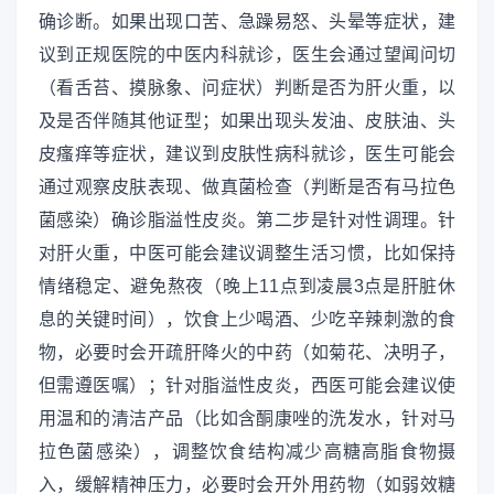
确诊断。如果出现口苦、急躁易怒、头晕等症状，建
议到正规医院的中医内科就诊，医生会通过望闻问切
（看舌苔、摸脉象、问症状）判断是否为肝火重，以
及是否伴随其他证型；如果出现头发油、皮肤油、头
皮瘙痒等症状，建议到皮肤性病科就诊，医生可能会
通过观察皮肤表现、做真菌检查（判断是否有马拉色
菌感染）确诊脂溢性皮炎。第二步是针对性调理。针
对肝火重，中医可能会建议调整生活习惯，比如保持
情绪稳定、避免熬夜（晚上11点到凌晨3点是肝脏休
息的关键时间），饮食上少喝酒、少吃辛辣刺激的食
物，必要时会开疏肝降火的中药（如菊花、决明子，
但需遵医嘱）；针对脂溢性皮炎，西医可能会建议使
用温和的清洁产品（比如含酮康唑的洗发水，针对马
拉色菌感染），调整饮食结构减少高糖高脂食物摄
入，缓解精神压力，必要时会开外用药物（如弱效糖