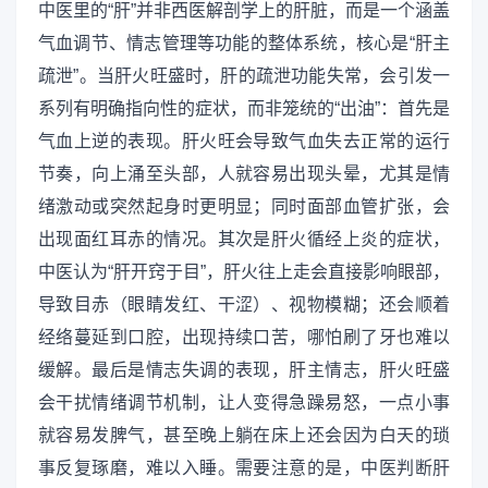
中医里的“肝”并非西医解剖学上的肝脏，而是一个涵盖
气血调节、情志管理等功能的整体系统，核心是“肝主
疏泄”。当肝火旺盛时，肝的疏泄功能失常，会引发一
系列有明确指向性的症状，而非笼统的“出油”：首先是
气血上逆的表现。肝火旺会导致气血失去正常的运行
节奏，向上涌至头部，人就容易出现头晕，尤其是情
绪激动或突然起身时更明显；同时面部血管扩张，会
出现面红耳赤的情况。其次是肝火循经上炎的症状，
中医认为“肝开窍于目”，肝火往上走会直接影响眼部，
导致目赤（眼睛发红、干涩）、视物模糊；还会顺着
经络蔓延到口腔，出现持续口苦，哪怕刷了牙也难以
缓解。最后是情志失调的表现，肝主情志，肝火旺盛
会干扰情绪调节机制，让人变得急躁易怒，一点小事
就容易发脾气，甚至晚上躺在床上还会因为白天的琐
事反复琢磨，难以入睡。需要注意的是，中医判断肝