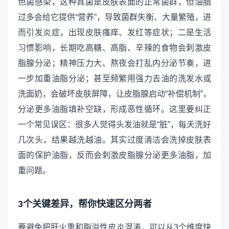
色菌感染，这种真菌是皮肤表面的正常菌群，但油脂
过多会给它提供“营养”，导致菌群失衡、大量繁殖，进
而引发炎症，出现皮肤瘙痒、发红等症状；二是生活
习惯影响，长期吃高糖、高脂、辛辣的食物会刺激皮
脂腺分泌；精神压力大、熬夜会打乱内分泌节奏，进
一步加重油脂分泌；甚至频繁用强力去油的洗发水或
洗面奶，会破坏皮肤屏障，让皮脂腺启动“补偿机制”，
分泌更多油脂填补空缺，形成恶性循环。这里要纠正
一个常见误区：很多人觉得头发油就是“脏”，每天洗好
几次头，结果越洗越油。其实过度清洁会洗掉皮肤表
面的保护油脂，反而会刺激皮脂腺分泌更多油脂，加
重问题。
3个关键差异，帮你快速区分两者
要避免把肝火重和脂溢性皮炎混淆，可以从3个维度快