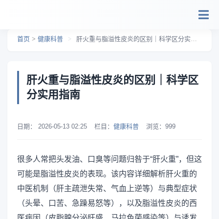
跳转到主要内容
首页
>
健康科普
>
肝火重与脂溢性皮炎的区别｜科学区分实用指南
肝火重与脂溢性皮炎的区别｜科学区
分实用指南
日期：
2026-05-13 02:25
栏目：
健康科普
浏览：
999
很多人常把头发油、口臭等问题归咎于“肝火重”，但这
可能是脂溢性皮炎的表现。该内容详细解析肝火重的
中医机制（肝主疏泄失常、气血上逆等）与典型症状
（头晕、口苦、急躁易怒等），以及脂溢性皮炎的西
医病因（皮脂腺分泌旺盛、马拉色菌感染等）与诱发