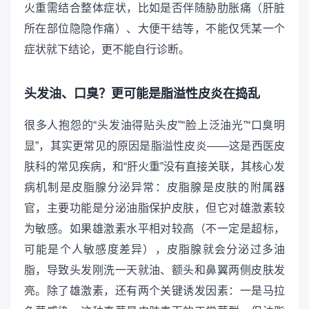
火重需结合整体症状，比如是否伴随胁肋胀痛（肝脏
所在部位隐隐作痛）、大便干结等，不能仅凭某一个
症状就下结论，更不能自行诊断。
头发油、口臭？更可能是脂溢性皮炎在捣乱
很多人抱怨的“头发油得贴头皮”“脸上泛油光”“口臭明
显”，其实更常见的原因是脂溢性皮炎——这是西医皮
肤科的常见疾病，和“肝火重”没有直接关联，其核心发
病机制是皮脂腺分泌异常：皮脂腺是皮肤的附属器
官，主要功能是分泌油脂保护皮肤，但它对雄激素较
为敏感。如果雄激素水平相对较高（不一定是超标，
可能是个人敏感度差异），皮脂腺就会分泌过多油
脂，导致头发刚洗一天就油、额头和鼻翼两侧皮肤发
亮。除了雄激素，还有两个关键诱发因素：一是马拉