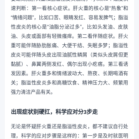
速判断：第一看核心症状。肝火重的核心是“热象”和
“情绪问题”，比如口苦、眼睛发红、容易发脾气；脂溢
性皮炎的核心是“油脂分泌过多”，比如头发油、皮肤
油、头皮或面部有轻微瘙痒。第二看伴随症状。肝火
重可能伴随胁肋胀痛、大便干结、失眠多梦；脂溢性
皮炎可能伴随头皮出现油腻性鳞屑（类似头皮屑但更
黏腻）、鼻翼两侧发红、偶尔出现小疙瘩。第三看诱
发因素。肝火重多和情绪波动大、熬夜、长期喝酒有
关；脂溢性皮炎多和高糖饮食、精神压力大、频繁用
强力清洁产品有关。
出现症状别硬扛，科学应对分3步走
无论是怀疑肝火重还是脂溢性皮炎，都不建议自行处
理，科学的应对步骤是这样的：第一步是及时就医明