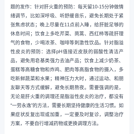
题的发作：针对肝火重的预防：每天留10-15分钟做情
绪调节，比如深呼吸、听舒缓音乐，避免长期处于紧
张焦虑状态；晚上尽量在11点前入睡，给肝脏足够的
休息时间；饮食上多吃芹菜、茼蒿、西红柿等疏肝理
气的食物，少喝浓茶、咖啡等刺激性饮品。针对脂溢
性皮炎的预防：选择pH值接近皮肤的弱酸性清洁产
品，避免用皂基类强力去油产品；饮食上减少奶茶、
蛋糕等高糖食物和炸鸡、肥肉等高脂食物的摄入，多
吃新鲜蔬菜和水果；精神压力大时，通过运动、和朋
友聊天等方式缓解，避免长期熬夜。需要强调的是，
无论是肝火重的调理还是脂溢性皮炎的治疗，都没有
“一劳永逸”的方法，需要长期坚持健康的生活习惯。如
果症状反复出现或加重，一定要及时复诊，调整治疗
方案，不要自行增减药物或更换调理方法。