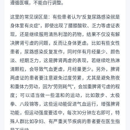
遵循医嘱，不能自行调整。
这里的常见误区是：有些患者认为“反复尿路感染就是
身体里有炎症”，即使出现了腰膝酸软、乏力等虚证表
现，还是继续服用清热利湿的药物，结果不仅没有解
决脾肾亏虚的问题，反而让身体更虚。比如有些女性
患者，尿路感染反复发作，同时伴有月经量少、颜色
淡、经期乏力，这是脾肾两虚的表现，若继续吃热淋
清颗粒，会导致气血更虚，月经量更少。另外，脾肾
两虚证的患者要注意避免过度劳累，尤其是避免熬夜
和重体力劳动，因为“劳则耗气”，会加重脾肾亏虚的程
度；可以适当做一些温和的运动，比如散步、太极
拳、八段锦等，这些运动能促进气血运行，增强脾肾
功能，但运动强度要适中，每次30分钟左右即可，特
殊人群比如孕妇、有严重关节疾病的患者要在医生指