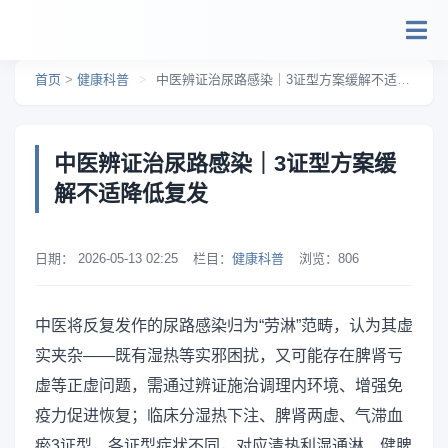
跳转到主要内容
首页
>
健康科普
>
中医辨证治尿路感染｜3证型方案缓解不适降低复发
中医辨证治尿路感染｜3证型方案缓
解不适降低复发
日期：
2026-05-13 02:25
栏目：
健康科普
浏览：
806
中医将反复发作的尿路感染归为“劳淋”范畴，认为其虚
实夹杂——既有湿热等实邪困扰，又可能存在脾肾亏
虚等正虚问题，需通过辨证施治调理内环境、增强免
疫力促进恢复；临床分湿热下注、脾肾两虚、气滞血
瘀3证型，各证型症状不同，对应清热利湿通淋、健脾