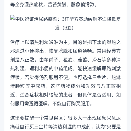
等全身湿热症状，舌苔黄腻、脉象偏滑数。
治疗上以清热利湿通淋为主，目的是把下焦的湿热之
邪通过小便排出，恢复膀胱和尿道通畅。常用经典方
剂是八正散，由车前子、瞿麦、萹蓄、滑石等多种清
热利湿、通利小便的中药组成，能快速缓解尿路刺激
症状；若觉得汤剂服用不便，也可选择三金片、热淋
清颗粒等中成药，这些药物成分和功效与八正散相
近，适合症状相对较轻的患者，但具体是否适用、如
何服用需遵循医嘱，不能自行购买服用。
这里要提醒一个常见误区：很多人一出现尿频尿急尿
痛就自行买三金片等清热利湿的中成药，认为“只要是