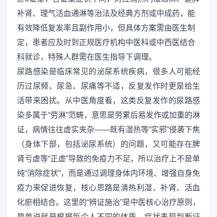
补肾、理气活血通淋等治法及经典方剂或中成药，能
有效降低复发率且副作用小，但具体方案需由医生制
定，患者应及时到正规医疗机构中医科或中西医结合
科就诊，特殊人群需在医生指导下调理。
尿路感染是临床常见的泌尿系统疾病，很多人可能经
历过尿频、尿急、尿痛等不适，反复发作时更是给生
活带来困扰。从中医角度看，这类反复发作的尿路感
染多属于“劳淋”范畴，意思是劳累后易发作或加重的淋
证，病情往往虚实夹杂——既有湿热等“实邪”侵袭下焦
（身体下部，包括泌尿系统）的问题，又可能存在脾
肾亏虚等“正虚”导致的免疫力不足，所以治疗上不是单
纯“消除症状”，而是通过调理身体内环境、增强自身免
疫力来促进恢复，核心思路是清热利湿、补肾、活血
化瘀相结合。这里的“辨证施治”是中医核心治疗原则，
简单说就是根据每个人不同的体质、症状表现判断证