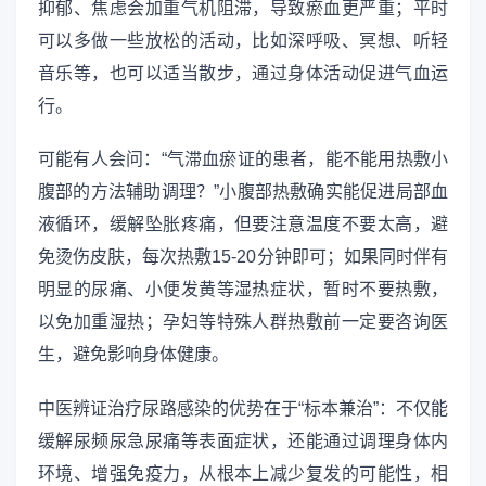
抑郁、焦虑会加重气机阻滞，导致瘀血更严重；平时
可以多做一些放松的活动，比如深呼吸、冥想、听轻
音乐等，也可以适当散步，通过身体活动促进气血运
行。
可能有人会问：“气滞血瘀证的患者，能不能用热敷小
腹部的方法辅助调理？”小腹部热敷确实能促进局部血
液循环，缓解坠胀疼痛，但要注意温度不要太高，避
免烫伤皮肤，每次热敷15-20分钟即可；如果同时伴有
明显的尿痛、小便发黄等湿热症状，暂时不要热敷，
以免加重湿热；孕妇等特殊人群热敷前一定要咨询医
生，避免影响身体健康。
中医辨证治疗尿路感染的优势在于“标本兼治”：不仅能
缓解尿频尿急尿痛等表面症状，还能通过调理身体内
环境、增强免疫力，从根本上减少复发的可能性，相