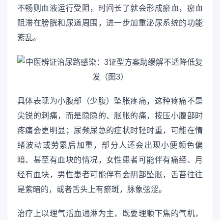
不畅则血液运行受阻，时间长了就会形成瘀血，瘀血
阻滞在膀胱和尿道周围，进一步加重泌尿系统的功能
紊乱。
具体表现为小腹部（少腹）坠胀疼痛，这种疼痛不是
尖锐的刺痛，而是隐隐的、胀胀的痛，按压小腹部时
疼痛会更明显；尿频尿急的症状时轻时重，可能在情
绪波动或劳累后加重，部分人还会出现小便颜色偏
暗、甚至有血块的情况，女性患者可能伴有痛经、月
经有血块，男性患者可能伴有会阴部坠胀，舌苔往往
是紫暗的，或者舌头上有瘀斑，脉象弦涩。
治疗上以理气活血通淋为主，既要理顺下焦的气机，