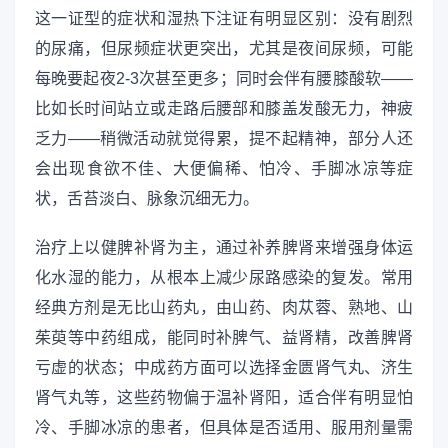
这一证型的症状和湿热下注证有明显区别：没有剧烈
的尿痛，但尿频症状更突出，尤其是夜间尿频，可能
每晚要起夜2-3次甚至更多；同时会伴有腰膝酸软——
比如长时间站立或走路后腰部和膝盖发酸无力，神疲
乏力——稍微活动就觉得累，提不起精神，部分人还
会出现食欲不佳、大便偏稀、怕冷、手脚冰凉等症
状，舌苔淡白、脉象沉细无力。
治疗上以健脾补肾为主，通过补养脾肾来增强身体运
化水湿的能力，从根本上减少尿路感染的复发。常用
经典方剂是无比山药丸，由山药、肉苁蓉、熟地、山
茱萸等中药组成，能同时补脾气、益肾精，改善脾肾
亏虚的状态；中成药方面可以选择金匮肾气丸、济生
肾气丸等，这些药物偏于温补肾阳，适合伴有明显怕
冷、手脚冰凉的患者，但具体是否适用、服用剂量需