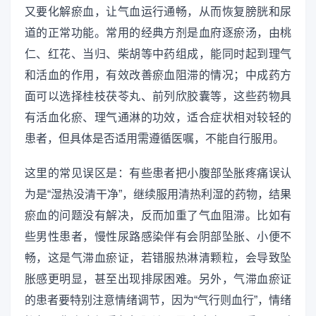
又要化解瘀血，让气血运行通畅，从而恢复膀胱和尿
道的正常功能。常用的经典方剂是血府逐瘀汤，由桃
仁、红花、当归、柴胡等中药组成，能同时起到理气
和活血的作用，有效改善瘀血阻滞的情况；中成药方
面可以选择桂枝茯苓丸、前列欣胶囊等，这些药物具
有活血化瘀、理气通淋的功效，适合症状相对较轻的
患者，但具体是否适用需遵循医嘱，不能自行服用。
这里的常见误区是：有些患者把小腹部坠胀疼痛误认
为是“湿热没清干净”，继续服用清热利湿的药物，结果
瘀血的问题没有解决，反而加重了气血阻滞。比如有
些男性患者，慢性尿路感染伴有会阴部坠胀、小便不
畅，这是气滞血瘀证，若错服热淋清颗粒，会导致坠
胀感更明显，甚至出现排尿困难。另外，气滞血瘀证
的患者要特别注意情绪调节，因为“气行则血行”，情绪