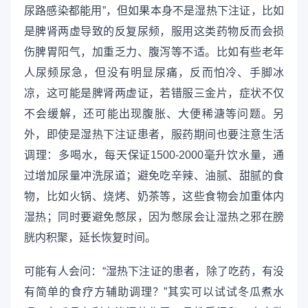
尿路感染都能用”，但如果本身不是湿热下注证，比如
是脾肾两虚导致的反复尿频，服用这类药物反而会损
伤脾胃阳气，加重乏力、腹泻等不适。比如有些老年
人尿频尿急，但没有明显尿痛，反而怕冷、手脚冰
凉，这可能是脾肾两虚证，若错服三金片，症状不仅
不会缓解，还可能出现腹胀、大便稀溏等问题。另
外，即使是湿热下注证患者，服药期间也要注意生活
调理：多喝水，每天保证1500-2000毫升饮水量，通
过增加尿量冲洗尿道；避免吃辛辣、油腻、甜腻的食
物，比如火锅、烧烤、奶茶等，这些食物会加重体内
湿热；同时要避免憋尿，因为憋尿会让湿热之邪在膀
胱内积聚，延长恢复时间。
可能有人会问：“湿热下注证的患者，除了吃药，有没
有简单的食疗方辅助调理？”其实可以试试冬瓜煮水