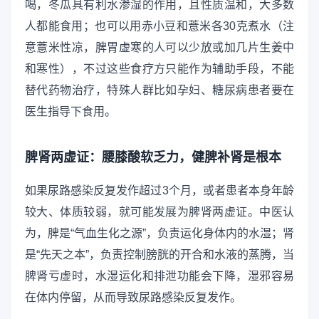
喝，冬瓜具有利水渗湿的作用，且性质温和，大多数
人都能食用；也可以用赤小豆和薏米各30克煮水（注
意薏米性凉，脾胃虚寒的人可以少放或加几片生姜中
和寒性），不过这些食疗方只能作为辅助手段，不能
替代药物治疗，特殊人群比如孕妇、糖尿病患者要在
医生指导下食用。
脾肾两虚证：腰膝酸软乏力，健脾补肾是根本
如果尿路感染反复发作超过3个月，或者患者本身年龄
较大、体质较弱，就可能发展为脾肾两虚证。中医认
为，脾是“气血生化之源”，负责运化身体内的水湿；肾
是“先天之本”，负责控制膀胱的开合和水液的蒸腾，当
脾肾亏虚时，水湿运化和排泄功能会下降，湿邪容易
在体内停留，从而导致尿路感染反复发作。