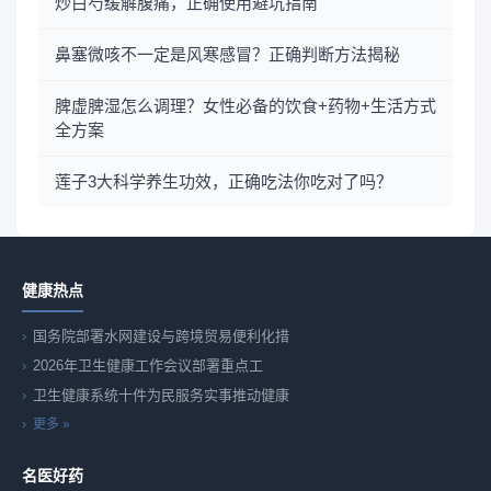
炒白芍缓解腹痛，正确使用避坑指南
鼻塞微咳不一定是风寒感冒？正确判断方法揭秘
脾虚脾湿怎么调理？女性必备的饮食+药物+生活方式
全方案
莲子3大科学养生功效，正确吃法你吃对了吗？
健康热点
国务院部署水网建设与跨境贸易便利化措
2026年卫生健康工作会议部署重点工
卫生健康系统十件为民服务实事推动健康
更多 »
名医好药