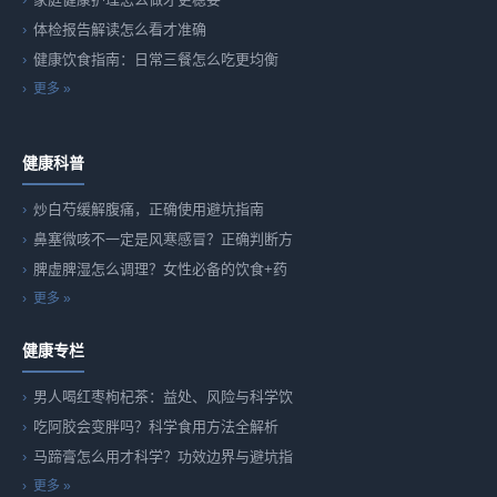
体检报告解读怎么看才准确
健康饮食指南：日常三餐怎么吃更均衡
更多 »
健康科普
炒白芍缓解腹痛，正确使用避坑指南
鼻塞微咳不一定是风寒感冒？正确判断方
脾虚脾湿怎么调理？女性必备的饮食+药
更多 »
健康专栏
男人喝红枣枸杞茶：益处、风险与科学饮
吃阿胶会变胖吗？科学食用方法全解析
马蹄膏怎么用才科学？功效边界与避坑指
更多 »