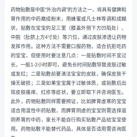
药物贴敷是中医“外治内调”的方法之一，将具有健脾和
胃作用的中药磨成粉末，用蜂蜜或凡士林等调和成糊
状，贴敷在宝宝的足三里（膝盖外侧下方凹陷处）、
中脘（肚脐上方4寸处）等穴位，通过皮肤渗透让药物
发挥作用。这种方法不需要口服药物，适合抗拒吃药
的宝宝，但使用时要注意几点：一是贴敷时间不宜过
长，一般1-2小时即可，避免长时间贴敷导致皮肤过敏
或发红；二是贴敷前要清洁宝宝的皮肤，确保皮肤干
燥无破损；三是如果宝宝属于过敏体质，或贴敷后出
现皮肤瘙痒、红疹等症状，要立即取下并咨询医生。
此外，药物贴敷同样需要辨证，比如脾胃虚寒的宝宝
适合用温性中药贴敷，而脾胃阴虚的宝宝则需选择滋
阴养胃的中药，家长不能自行购买贴敷产品给宝宝使
用。药物贴敷不能替代药品，具体是否适用需咨询医