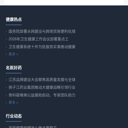
健康热点
国务院部署水网建设与跨境贸易便利化措
2026年卫生健康工作会议部署重点工
卫生健康系统十件为民服务实事推动健康
更多 »
名医好药
江苏品牌建设大会聚焦高质量发展与全球
扬子江药业集团推动大健康战略引领行业
骨科疑难病公益援助启动，专家团队助力
更多 »
行业动态
家庭健康护理怎么做才更稳妥