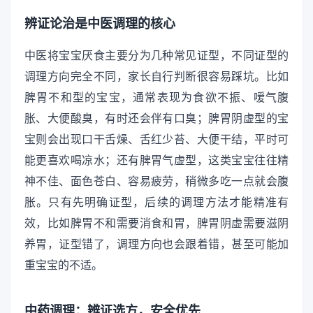
辨证论治是中医调理的核心
中医将宝宝厌食主要分为几种常见证型，不同证型的
调理方向完全不同，家长自行判断很容易踩坑。比如
脾胃不和型的宝宝，通常表现为食欲不振、嗳气腹
胀、大便酸臭，有时还会伴有口臭；脾胃阴虚型的宝
宝则会出现口干舌燥、舌红少苔、大便干结，平时可
能更喜欢喝凉水；还有脾胃气虚型，这类宝宝往往精
神不佳、面色苍白、容易疲劳，稍微多吃一点就会腹
胀。只有先明确证型，后续的调理方法才能精准有
效，比如脾胃不和需要消食和胃，脾胃阴虚需要滋阴
养胃，证型错了，调理方向也会跟着错，甚至可能加
重宝宝的不适。
中药调理：辨证选方，安全优先