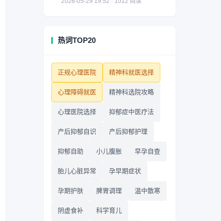
2026-05-29 19:52 · 1012 阅读
热词TOP20
正规心理医院
精神科就医选择
心理障碍就医
精神科选院攻略
心理医院选择
抑郁症中医疗法
产后抑郁自识
产后抑郁护理
抑郁自助
小儿腹胀
早孕自查
胎儿心脏异常
孕早期症状
孕期护肤
脾胃调理
温中散寒
阴虚食补
科学育儿