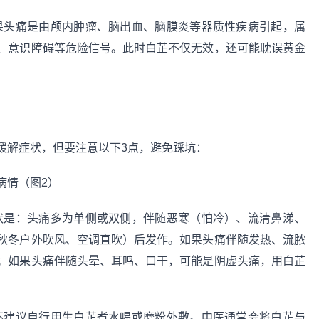
果头痛是由颅内肿瘤、脑出血、脑膜炎等器质性疾病引起，属
、意识障碍等危险信号。此时白芷不仅无效，还可能耽误黄金
缓解症状，但要注意以下3点，避免踩坑：
状是：头痛多为单侧或双侧，伴随恶寒（怕冷）、流清鼻涕、
秋冬户外吹风、空调直吹）后发作。如果头痛伴随发热、流脓
；如果头痛伴随头晕、耳鸣、口干，可能是阴虚头痛，用白芷
不建议自行用生白芷煮水喝或磨粉外敷。中医通常会将白芷与