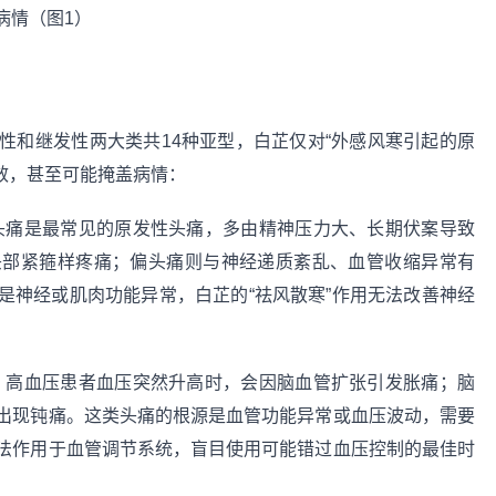
性和继发性两大类共14种亚型，白芷仅对“外感风寒引起的原
效，甚至可能掩盖病情：
头痛是最常见的原发性头痛，多由精神压力大、长期伏案导致
头部紧箍样疼痛；偏头痛则与神经递质紊乱、血管收缩异常有
是神经或肌肉功能异常，白芷的“祛风散寒”作用无法改善神经
）
高血压患者血压突然升高时，会因脑血管扩张引发胀痛；脑
出现钝痛。这类头痛的根源是血管功能异常或血压波动，需要
法作用于血管调节系统，盲目使用可能错过血压控制的最佳时