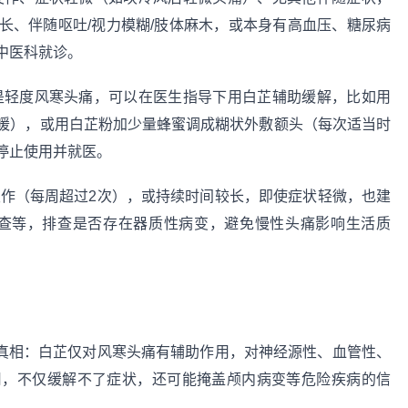
长、伴随呕吐/视力模糊/肢体麻木，或本身有高血压、糖尿病
中医科就诊。
是轻度风寒头痛，可以在医生指导下用白芷辅助缓解，比如用
暖），或用白芷粉加少量蜂蜜调成糊状外敷额头（每次适当时
停止使用并就医。
作（每周超过2次），或持续时间较长，即使症状轻微，也建
检查等，排查是否存在器质性病变，避免慢性头痛影响生活质
真相：白芷仅对风寒头痛有辅助作用，对神经源性、血管性、
用，不仅缓解不了症状，还可能掩盖颅内病变等危险疾病的信