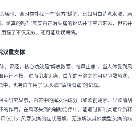
头痛时，会习惯性找一些“偏方”缓解，比如用白芷煮水喝、磨
痛，是真的吗？”其实白芷治头痛的说法并非空穴来风，但它并
，用错了不仅无效，还可能耽误病情。
究双重支撑
肺、胃经，核心功效是“解表散寒、祛风止痛”。当人体受到风
血运行不畅，进而引发头痛，白芷的辛温之性可以驱散风寒，
中，也有白芷用于“风头痛”“眉棱骨痛”的记载。
相关研究显示，白芷中的挥发油成分（如欧前胡素、异欧前胡
环的作用，在风寒头痛的辅助治疗中，能通过抑制炎症介质释
作用仅针对风寒头痛的症状缓解，无法解决其他类型头痛的病