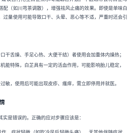
搭配（如川芎茶调散），增强祛风止痛的效果。即使是单味白
，过量使用可能导致口干、头晕、恶心等不适，严重时还会引
为口干舌燥、手足心热、大便干结）者使用会加重体内燥热；
体机能特殊，白芷具有一定的活血作用，可能影响胎儿稳定，
分过敏，使用后可能出现皮疹、瘙痒，需立即停用并就医。
情
其实是错误的。正确的应对步骤应该是：
发作、症状轻微（如吹冷风后轻微头痛）、无其他伴随症状，