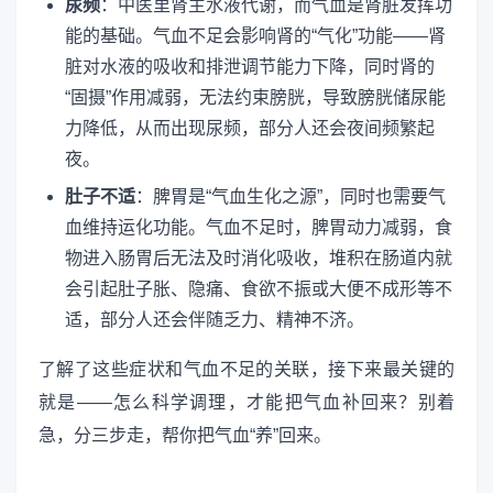
尿频
：中医里肾主水液代谢，而气血是肾脏发挥功
能的基础。气血不足会影响肾的“气化”功能——肾
脏对水液的吸收和排泄调节能力下降，同时肾的
“固摄”作用减弱，无法约束膀胱，导致膀胱储尿能
力降低，从而出现尿频，部分人还会夜间频繁起
夜。
肚子不适
：脾胃是“气血生化之源”，同时也需要气
血维持运化功能。气血不足时，脾胃动力减弱，食
物进入肠胃后无法及时消化吸收，堆积在肠道内就
会引起肚子胀、隐痛、食欲不振或大便不成形等不
适，部分人还会伴随乏力、精神不济。
了解了这些症状和气血不足的关联，接下来最关键的
就是——怎么科学调理，才能把气血补回来？别着
急，分三步走，帮你把气血“养”回来。