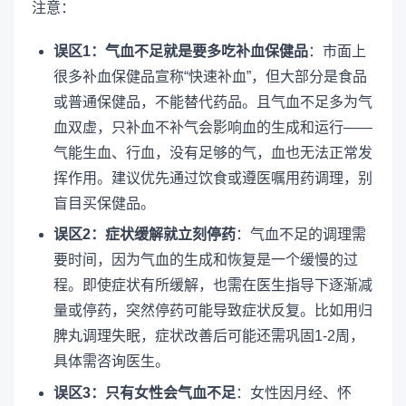
注意：
误区1：气血不足就是要多吃补血保健品
：市面上
很多补血保健品宣称“快速补血”，但大部分是食品
或普通保健品，不能替代药品。且气血不足多为气
血双虚，只补血不补气会影响血的生成和运行——
气能生血、行血，没有足够的气，血也无法正常发
挥作用。建议优先通过饮食或遵医嘱用药调理，别
盲目买保健品。
误区2：症状缓解就立刻停药
：气血不足的调理需
要时间，因为气血的生成和恢复是一个缓慢的过
程。即使症状有所缓解，也需在医生指导下逐渐减
量或停药，突然停药可能导致症状反复。比如用归
脾丸调理失眠，症状改善后可能还需巩固1-2周，
具体需咨询医生。
误区3：只有女性会气血不足
：女性因月经、怀