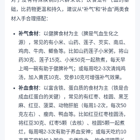
础，比药物更温和持久，建议从“补气”和“补血”两类食
材入手合理搭配：
补气食材
：以健脾食材为主（脾是气血生化之
源），常见的有小米、山药、莲子、芡实、南瓜、
鸡肉、牛肉、鲫鱼等。比如山药莲子小米粥，将山
药30克、莲子15克、小米50克一起熬煮，每天早
上喝一碗有助于健脾补气；或每周吃2-3次清炖鸡
汤，加入黄芪10克、党参10克可增强补气效果。
补血食材
：以富含铁、蛋白质的食材为主（铁是合
成血红蛋白的关键），常见的有红枣、桂圆、黑芝
麻、红豆、菠菜、动物肝脏（每周1-2次，每次50
克左右）、瘦肉、鸭血等。比如红豆红枣桂圆汤，
将红豆30克、红枣5颗（去核）、桂圆5颗一起煮
烂，每周喝2-3次有助于养血安神；或每天吃约10