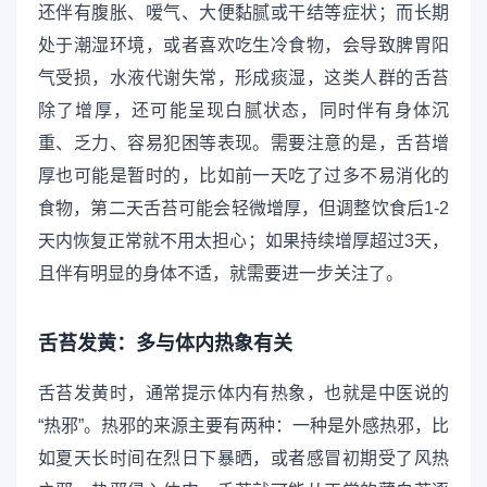
还伴有腹胀、嗳气、大便黏腻或干结等症状；而长期
处于潮湿环境，或者喜欢吃生冷食物，会导致脾胃阳
气受损，水液代谢失常，形成痰湿，这类人群的舌苔
除了增厚，还可能呈现白腻状态，同时伴有身体沉
重、乏力、容易犯困等表现。需要注意的是，舌苔增
厚也可能是暂时的，比如前一天吃了过多不易消化的
食物，第二天舌苔可能会轻微增厚，但调整饮食后1-2
天内恢复正常就不用太担心；如果持续增厚超过3天，
且伴有明显的身体不适，就需要进一步关注了。
舌苔发黄：多与体内热象有关
舌苔发黄时，通常提示体内有热象，也就是中医说的
“热邪”。热邪的来源主要有两种：一种是外感热邪，比
如夏天长时间在烈日下暴晒，或者感冒初期受了风热