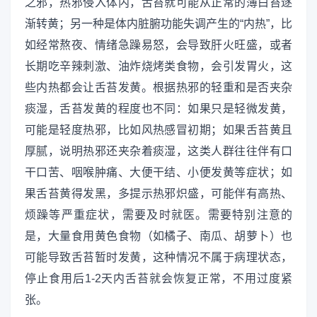
之邪，热邪侵入体内，舌苔就可能从正常的薄白苔逐
渐转黄；另一种是体内脏腑功能失调产生的“内热”，比
如经常熬夜、情绪急躁易怒，会导致肝火旺盛，或者
长期吃辛辣刺激、油炸烧烤类食物，会引发胃火，这
些内热都会让舌苔发黄。根据热邪的轻重和是否夹杂
痰湿，舌苔发黄的程度也不同：如果只是轻微发黄，
可能是轻度热邪，比如风热感冒初期；如果舌苔黄且
厚腻，说明热邪还夹杂着痰湿，这类人群往往伴有口
干口苦、咽喉肿痛、大便干结、小便发黄等症状；如
果舌苔黄得发黑，多提示热邪炽盛，可能伴有高热、
烦躁等严重症状，需要及时就医。需要特别注意的
是，大量食用黄色食物（如橘子、南瓜、胡萝卜）也
可能导致舌苔暂时发黄，这种情况不属于病理状态，
停止食用后1-2天内舌苔就会恢复正常，不用过度紧
张。