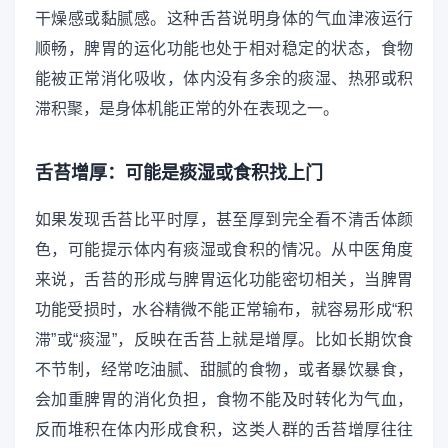
干燥感或黏腻感。这种舌苔说明身体的气血津液运行
顺畅，脾胃的运化功能也处于相对稳定的状态，食物
能被正常消化吸收，体内没有多余的痰湿、热邪或积
滞积聚，是身体机能正常的外在表现之一。
舌苔增厚：可能是痰湿或食积找上门
如果发现舌苔比平时厚，甚至厚到完全看不清舌体颜
色，可能提示体内有痰湿或食积的情况。从中医角度
来说，舌苔的形成与脾胃运化功能密切相关，当脾胃
功能受损时，水谷精微不能正常输布，就容易形成“积
滞”或“痰湿”，反映在舌苔上就是增厚。比如长期饮食
不节制，经常吃油腻、甜腻的食物，或者暴饮暴食，
会加重脾胃的消化负担，食物不能及时转化为气血，
反而堆积在体内形成食积，这类人群的舌苔增厚往往