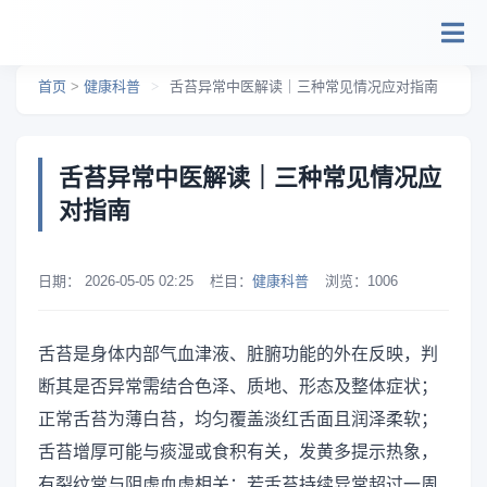
跳转到主要内容
首页
>
健康科普
>
舌苔异常中医解读｜三种常见情况应对指南
舌苔异常中医解读｜三种常见情况应
对指南
日期：
2026-05-05 02:25
栏目：
健康科普
浏览：
1006
舌苔是身体内部气血津液、脏腑功能的外在反映，判
断其是否异常需结合色泽、质地、形态及整体症状；
正常舌苔为薄白苔，均匀覆盖淡红舌面且润泽柔软；
舌苔增厚可能与痰湿或食积有关，发黄多提示热象，
有裂纹常与阴虚血虚相关；若舌苔持续异常超过一周