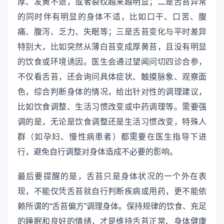
厚、发黄不退，或者裂纹越来越明显；二是舌苔异常
的同时伴有明显的身体不适，比如口干、口苦、腹
痛、腹泻、乏力、失眠等；三是舌苔变化与平时差异
特别大，比如突然从薄白苔变成厚黄苔，且没有明显
的饮食或环境诱因。医生会通过望闻问切四诊合参，
不仅看舌苔，还会询问具体症状、触摸脉象、观察面
色，综合判断身体的情况，给出针对性的调理建议，
比如饮食调整、生活习惯改变或中药调理等。需要强
调的是，无论是饮食调整还是生活习惯改变，特殊人
群（如孕妇、慢性病患者）都需要在医生指导下进
行，避免自行调整对身体造成不必要的影响。
最后要提醒的是，舌苔只是身体状况的一个外在表
现，不能仅凭舌苔就自行判断疾病或用药，更不能依
赖所谓的“舌苔偏方”调理身体。保持规律的饮食、充足
的睡眠和良好的情绪，才是维持舌苔正常、身体健康