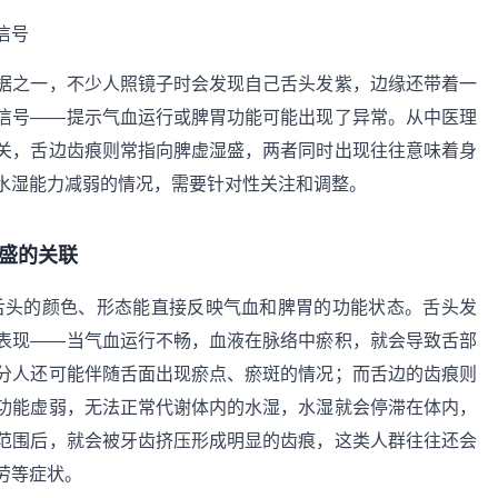
据之一，不少人照镜子时会发现自己舌头发紫，边缘还带着一
信号——提示气血运行或脾胃功能可能出现了异常。从中医理
关，舌边齿痕则常指向脾虚湿盛，两者同时出现往往意味着身
水湿能力减弱的情况，需要针对性关注和调整。
盛的关联
，舌头的颜色、形态能直接反映气血和脾胃的功能状态。舌头发
表现——当气血运行不畅，血液在脉络中瘀积，就会导致舌部
分人还可能伴随舌面出现瘀点、瘀斑的情况；而舌边的齿痕则
功能虚弱，无法正常代谢体内的水湿，水湿就会停滞在体内，
范围后，就会被牙齿挤压形成明显的齿痕，这类人群往往还会
劳等症状。