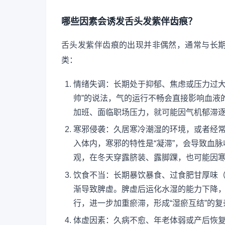
哪些因素会诱发舌头发紫伴齿痕？
舌头发紫伴齿痕的出现并非偶然，通常与长
类：
情绪失调：长期处于抑郁、焦虑或压力过大
帅”的说法，气的运行不畅会直接影响血液
加班、面临职场压力，就可能因气机郁滞
寒邪侵袭：久居寒冷潮湿的环境，或者经
入体内，寒邪的特性是“凝滞”，会导致血
观，在冬天穿露脐装、露脚踝，也可能因
饮食不当：长期暴饮暴食、过食肥甘厚味
渐导致脾虚。脾虚后运化水湿的能力下降
行，进一步加重瘀滞，形成“湿瘀互结”的复
体虚因素：久病不愈、年老体弱或产后恢