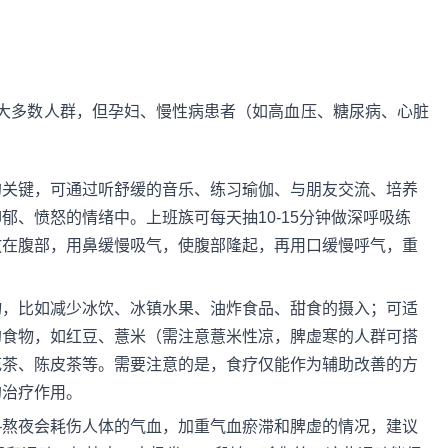
大多数人群，但孕妇、慢性病患者（如高血压、糖尿病、心脏
的关键，可通过听舒缓的音乐、练习瑜伽、与朋友交流、培养
郁、愤怒的情绪中。上班族可每天抽10-15分钟做深呼吸练
放在腹部，用鼻缓慢吸气，使腹部隆起，再用口缓慢呼气，重
物，比如减少冰饮、冰镇水果、油炸食品、甜食的摄入；可适
的食物，如红豆、薏米（需注意薏米性凉，脾虚寒的人群可搭
花茶、陈皮茶等。需要注意的是，食疗仅能作为辅助改善的方
的治疗作用。
—熬夜会耗伤人体的气血，加重气血瘀滞和脾虚的情况，建议