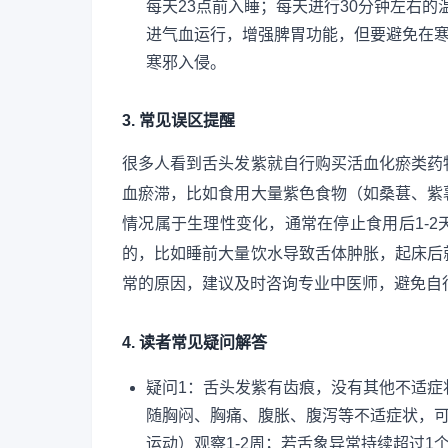
每天23点前入睡；每天进行30分钟左右
进气血运行，增强脾胃功能，但要避免在
寒邪入侵。
3. 常见误区提醒
很多人看到舌头发紫就自行购买活血化瘀类药
血瘀滞，比如食用大量紫色食物（如桑葚、紫
情况属于生理性变化，通常在停止食用后1-
的，比如睡前大量饮水导致舌体肿胀，起床后
常的原因，建议及时咨询专业中医师，避免自
4. 读者常见疑问解答
疑问1：舌头发紫有齿痕，没有其他不适症
随胸闷、胸痛、腹胀、腹泻等不适症状，
运动）观察1-2周；若舌象异常持续超过