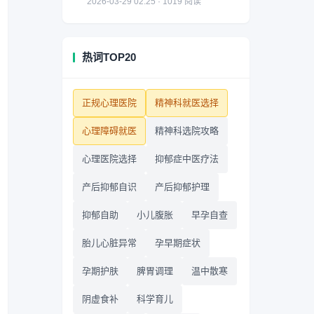
2026-03-29 02:25 · 1019 阅读
热词TOP20
正规心理医院
精神科就医选择
心理障碍就医
精神科选院攻略
心理医院选择
抑郁症中医疗法
产后抑郁自识
产后抑郁护理
抑郁自助
小儿腹胀
早孕自查
胎儿心脏异常
孕早期症状
孕期护肤
脾胃调理
温中散寒
阴虚食补
科学育儿