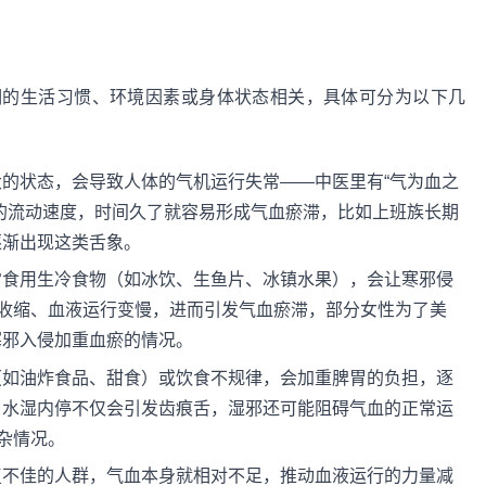
期的生活习惯、环境因素或身体状态相关，具体可分为以下几
的状态，会导致人体的气机运行失常——中医里有“气为血之
的流动速度，时间久了就容易形成气血瘀滞，比如上班族长期
逐渐出现这类舌象。
常食用生冷食物（如冰饮、生鱼片、冰镇水果），会让寒邪侵
脉收缩、血液运行变慢，进而引发气血瘀滞，部分女性为了美
寒邪入侵加重血瘀的情况。
（如油炸食品、甜食）或饮食不规律，会加重脾胃的负担，逐
，水湿内停不仅会引发齿痕舌，湿邪还可能阻碍气血的正常运
杂情况。
复不佳的人群，气血本身就相对不足，推动血液运行的力量减