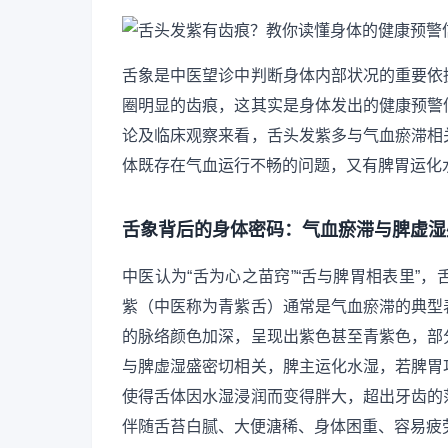
舌象是中医望诊中判断身体内部状况的重要依
圈明显的齿痕，这其实是身体发出的健康预警
论及临床观察来看，舌头发紫多与气血瘀滞相
体既存在气血运行不畅的问题，又有脾胃运化
舌象背后的身体密码：气血瘀滞与脾虚湿
中医认为“舌为心之苗窍”“舌与脾胃相表里”
紫（中医称为青紫舌）通常是气血瘀滞的典型
的脉络颜色加深，呈现出紫色甚至青紫色，部
与脾虚湿盛密切相关，脾主运化水湿，若脾胃
使得舌体因水湿浸润而变得胖大，超出牙齿的
伴随舌苔白腻、大便溏稀、身体困重、容易疲