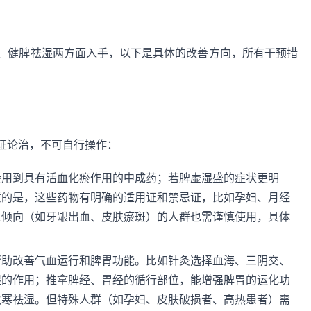
、健脾祛湿两方面入手，以下是具体的改善方向，所有干预措
证论治，不可自行操作：
会用到具有活血化瘀作用的中成药；若脾虚湿盛的症状更明
意的是，这些药物有明确的适用证和禁忌证，比如孕妇、月经
血倾向（如牙龈出血、皮肤瘀斑）的人群也需谨慎使用，具体
帮助改善气血运行和脾胃功能。比如针灸选择血海、三阴交、
湿的作用；推拿脾经、胃经的循行部位，能增强脾胃的运化功
散寒祛湿。但特殊人群（如孕妇、皮肤破损者、高热患者）需