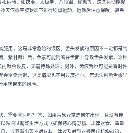
的温和运动，如快走、太极拳、八段锦、瑜伽等，这些运动能促
寒冷天气或空腹状态下进行剧烈运动，运动后注意保暖，避免
物服用，这是非常危险的误区。舌头发紫的原因不一定都是气
薯、紫甘蓝）后，色素可能附着在舌面上导致舌头发紫，这种
2天内就会恢复，无需特殊处理；另外，齿痕舌也可能是暂时性
就会逐渐消退，这类情况也不用过度担心。若无法判断舌象异
行用药带来的风险。
状，需要就医吗？ 答：如果舌象异常是偶尔出现，且没有伴
可以先通过调整生活方式（如保持心情舒畅、规律饮食、适量
1个月，或逐渐出现不适症状，建议及时到正规医疗机构就诊，