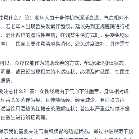
注意什么？ 答：老年人由于身体机能逐渐衰退，气血相对不
况。若老年人出现舌头发紫伴齿痕，建议先到正规医院进行相
管、消化系统的器质性疾病；在调整生活方式时，要避免剧烈
极拳），饮食上要注意清淡易消化，避免过度滋补，具体需在
不可以。食疗仅能作为辅助改善的方式，帮助调理身体状态，
常明显，或已经出现相关的不适症状，必须及时就医，在医生
误病情。
要注意什么？ 答：女性经期由于气血下注胞宫，身体相对虚
出现舌头发紫伴齿痕，且伴随痛经、经量减少、有血块等症
可适当饮用温热的红糖姜茶缓解症状；若症状严重或持续不缓
，由医生进行辨证调理。
提示我们需要关注气血和脾胃的功能状态。通过中医规范干预