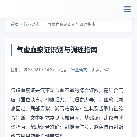
跳转到主要内容
首页
>
行业动态
>
气虚血瘀证识别与调理指南
气虚血瘀证识别与调理指南
日期：
2026-02-05 14:37
栏目：
行业动态
浏览：
541
气虚血瘀证是气不足与血不通的综合证候，需结合气
虚（面色淡白、神疲乏力、气短食少等）、血瘀（刺
痛固定、局部青紫、淤青难消等）症状及舌脉特征综
合判断，文中补充常见认知误区、基础调理建议与就
诊指南，帮助读者准确识别健康信号，避免自行判断
或盲目用药延误健康管理。