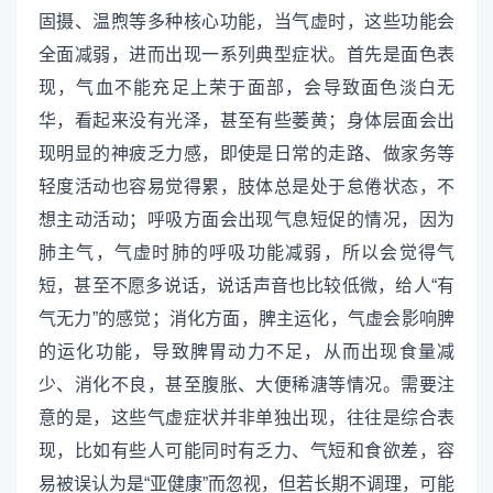
固摄、温煦等多种核心功能，当气虚时，这些功能会
全面减弱，进而出现一系列典型症状。首先是面色表
现，气血不能充足上荣于面部，会导致面色淡白无
华，看起来没有光泽，甚至有些萎黄；身体层面会出
现明显的神疲乏力感，即使是日常的走路、做家务等
轻度活动也容易觉得累，肢体总是处于怠倦状态，不
想主动活动；呼吸方面会出现气息短促的情况，因为
肺主气，气虚时肺的呼吸功能减弱，所以会觉得气
短，甚至不愿多说话，说话声音也比较低微，给人“有
气无力”的感觉；消化方面，脾主运化，气虚会影响脾
的运化功能，导致脾胃动力不足，从而出现食量减
少、消化不良，甚至腹胀、大便稀溏等情况。需要注
意的是，这些气虚症状并非单独出现，往往是综合表
现，比如有些人可能同时有乏力、气短和食欲差，容
易被误认为是“亚健康”而忽视，但若长期不调理，可能