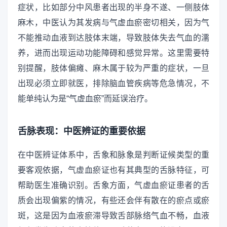
症状，比如部分中风患者出现的半身不遂、一侧肢体
麻木，中医认为其发病与气虚血瘀密切相关，因为气
不能推动血液到达肢体末端，导致肢体失去气血的濡
养，进而出现运动功能障碍和感觉异常。这里需要特
别提醒，肢体偏瘫、麻木属于较为严重的症状，一旦
出现必须立即就医，排除脑血管疾病等危急情况，不
能单纯认为是“气虚血瘀”而延误治疗。
舌脉表现：中医辨证的重要依据
在中医辨证体系中，舌象和脉象是判断证候类型的重
要客观依据，气虚血瘀证也有其典型的舌脉特征，可
帮助医生准确识别。舌象方面，气虚血瘀证患者的舌
质会出现偏紫的情况，有些还会伴有散在的瘀点或瘀
斑，这是因为血液瘀滞导致舌部脉络气血不畅，血液