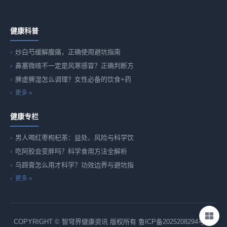
健康科普
炒白芍缓解腹痛，正确使用避坑指南
鼻塞微咳不一定是风寒感冒？正确判断方
脾虚脾湿怎么调理？女性必备的饮食+药
更多 »
健康专栏
男人喝红枣枸杞茶：益处、风险与科学饮
吃阿胶会变胖吗？科学食用方法全解析
马蹄膏怎么用才科学？功效边界与避坑指
更多 »
COPYRIGHT © 智穹界健康资讯 版权所有
鲁ICP备2025208294号-82