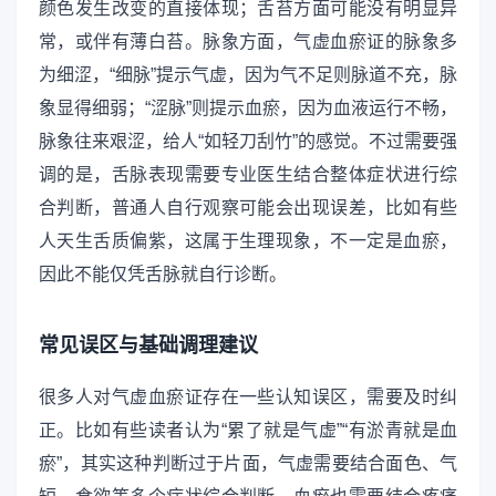
颜色发生改变的直接体现；舌苔方面可能没有明显异
常，或伴有薄白苔。脉象方面，气虚血瘀证的脉象多
为细涩，“细脉”提示气虚，因为气不足则脉道不充，脉
象显得细弱；“涩脉”则提示血瘀，因为血液运行不畅，
脉象往来艰涩，给人“如轻刀刮竹”的感觉。不过需要强
调的是，舌脉表现需要专业医生结合整体症状进行综
合判断，普通人自行观察可能会出现误差，比如有些
人天生舌质偏紫，这属于生理现象，不一定是血瘀，
因此不能仅凭舌脉就自行诊断。
常见误区与基础调理建议
很多人对气虚血瘀证存在一些认知误区，需要及时纠
正。比如有些读者认为“累了就是气虚”“有淤青就是血
瘀”，其实这种判断过于片面，气虚需要结合面色、气