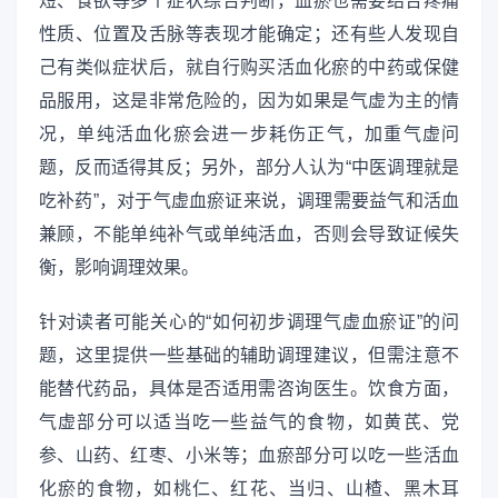
短、食欲等多个症状综合判断，血瘀也需要结合疼痛
性质、位置及舌脉等表现才能确定；还有些人发现自
己有类似症状后，就自行购买活血化瘀的中药或保健
品服用，这是非常危险的，因为如果是气虚为主的情
况，单纯活血化瘀会进一步耗伤正气，加重气虚问
题，反而适得其反；另外，部分人认为“中医调理就是
吃补药”，对于气虚血瘀证来说，调理需要益气和活血
兼顾，不能单纯补气或单纯活血，否则会导致证候失
衡，影响调理效果。
针对读者可能关心的“如何初步调理气虚血瘀证”的问
题，这里提供一些基础的辅助调理建议，但需注意不
能替代药品，具体是否适用需咨询医生。饮食方面，
气虚部分可以适当吃一些益气的食物，如黄芪、党
参、山药、红枣、小米等；血瘀部分可以吃一些活血
化瘀的食物，如桃仁、红花、当归、山楂、黑木耳