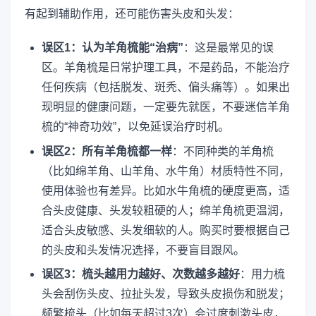
有起到辅助作用，还可能伤害头皮和头发：
误区1：认为羊角梳能“治病”
：这是最常见的误
区。羊角梳是日常护理工具，不是药品，不能治疗
任何疾病（包括脱发、斑秃、偏头痛等）。如果出
现明显的健康问题，一定要先就医，不要迷信羊角
梳的“神奇功效”，以免延误治疗时机。
误区2：所有羊角梳都一样
：不同种类的羊角梳
（比如绵羊角、山羊角、水牛角）材质特性不同，
使用体验也有差异。比如水牛角梳的硬度更高，适
合头皮健康、头发较粗硬的人；绵羊角梳更温润，
适合头皮敏感、头发细软的人。购买时要根据自己
的头皮和头发情况选择，不要盲目跟风。
误区3：梳头越用力越好、次数越多越好
：用力梳
头会刮伤头皮、拉扯头发，导致头皮损伤和脱发；
频繁梳头（比如每天超过3次）会过度刺激头皮，