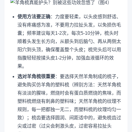
使用方法要正确
：力度要轻柔，以头皮感到舒适、
没有疼痛感为准，不要用力拉扯头发，以免损伤毛
囊；频率建议每天1-2次，每次5-10分钟，梳头时
顺着头发生长方向，从额头到后脑勺、再从两侧太
阳穴到头顶，确保覆盖整个头皮；梳完头后可以用
指腹轻轻按揉头皮1-2分钟，加强血液循环的效
果。
选对羊角梳很重要
：要选择天然羊角制成的梳子，
避免购买仿羊角的塑料梳（辨别方法：天然羊角梳
有淡淡的腥味，燃烧时会有蛋白质燃烧的焦味，而
塑料梳燃烧有刺鼻的塑料味；天然羊角梳的纹理不
规则，每一把都独一无二，而塑料梳的纹理均匀一
致）；梳齿要选择圆润、间距适中的，避免梳齿过
尖或过密（过尖会刺激头皮，过密容易拉扯头