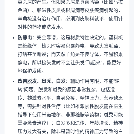
类头屑的产生。但如果头屑是真菌感染（比如马拉
色菌）、脂溢性皮炎或银屑病等皮肤疾病引起的，
羊角梳没有治疗作用，必须到皮肤科就诊，使用针
对性的药物或洗发水。
防静电
：完全靠谱，这是材质特性决定的。塑料梳
是绝缘体，梳头时容易积累静电，导致头发毛躁、
打结甚至断裂；而天然羊角是不良导体，不易积累
静电，所以梳头发时不会让头发“飞起来”，能更好
地保护发质。
改善脱发、斑秃、白发
：辅助作用有限，不能“逆
转”问题。脱发和斑秃的原因非常复杂，包括遗
传、雄激素水平、自身免疫、精神压力、营养缺乏
等，需要针对性治疗（比如雄激素性脱发需在医生
指导下使用米诺地尔、非那雄胺等药物；斑秃可能
需要激素治疗）；白发多和遗传、年龄增长、精神
压力过大有关，除非是暂时性的精神压力导致的白