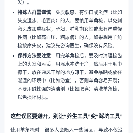
发）。
特殊人群需谨慎
：头皮敏感、有伤口或炎症（比如
头皮湿疹、毛囊炎）的人，要慎用羊角梳，以免刺
激头皮加重症状；孕妇、哺乳期女性或患有严重慢
性病（比如高血压、糖尿病）的人，如果想用羊角
梳按摩头皮，建议先咨询医生，确保没有风险。
保养方法要注意
：用完羊角梳后，要及时清理梳齿
上的头发和污垢，用温水冲洗干净，然后用干毛巾
擦干，放在通风干燥的地方晾干，避免暴晒或放在
潮湿的环境中（比如浴室），否则羊角容易开裂；
不要用碱性强的清洁剂（比如肥皂）清洗羊角梳，
以免损坏材质。
这些误区要避开，别让“养生工具”变“踩坑工具”
使用羊角梳时，很多人会陷入一些误区，导致不仅没