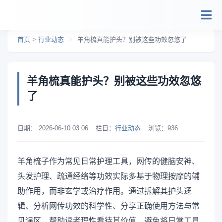
跳转到主要内容
首页
>
行业动态
>
羊角梳真能护头？别被这些功效忽悠了
羊角梳真能护头？别被这些功效忽悠
了
日期：
2026-06-10 03:06
栏目：
行业动态
浏览：
936
羊角梳子作为常见日常护理工具，网传的健脑安神、
头发护理、疏通经络等功效实际多基于物理按摩的辅
助作用，而非玄学或治疗作用。通过拆解其护头逻
辑、分析网传功效的科学性、分享正确使用方法与常
见误区，帮助读者理性看待其价值，避免将日常工具