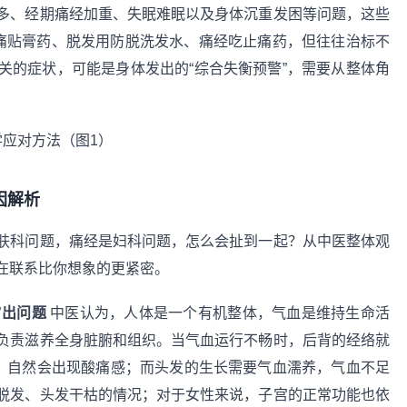
多、经期痛经加重、失眠难眠以及身体沉重发困等问题，这些
背痛贴膏药、脱发用防脱洗发水、痛经吃止痛药，但往往治标不
关的症状，可能是身体发出的“综合失衡预警”，需要从整体角
因解析
肤科问题，痛经是妇科问题，怎么会扯到一起？从中医整体观
在联系比你想象的更紧密。
”出问题
中医认为，人体是一个有机整体，气血是维持生命活
负责滋养全身脏腑和组织。当气血运行不畅时，后背的经络就
养，自然会出现酸痛感；而头发的生长需要气血濡养，气血不足
脱发、头发干枯的情况；对于女性来说，子宫的正常功能也依