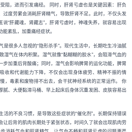
受阻，进而引发痛经。 同时，肝肾亏虚也是关键因素：肝负
、过度劳累会消耗肝肾精气，导致肝肾不足。此时，不仅头发
医说“肝藏魂，肾藏志”，肝肾亏虚时，神魂失养，就容易出现
功能紊乱，加重痛经症状。
气是很多人忽视的“隐形杀手”。现代生活中，长期吃生冷油腻
致湿气在体内积聚。湿气就像“黏糊糊的胶水”，会阻滞气血的
一步加重后背酸痛；同时，湿气会影响脾胃的运化功能，脾胃
养吸收和代谢能力下降，不仅会出现身体疲劳、精神不振的情
慢，毒素和废物排不出去，会干扰神经系统的正常运作。 你
厚腻、大便黏滞马桶、早上起床后身体沉重发困、皮肤容易出
生活的不良习惯，是导致这些症状的“催化剂”。长期保持错误
会让后背的肌肉长期处于紧张状态，时间久了就会出现肌肉劳
一步消耗气血和肝肾精气，让气血不畅和肝肾亏虚的问题更严