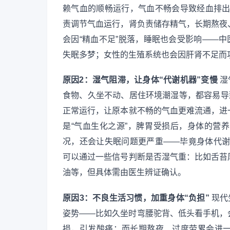
赖气血的顺畅运行，气血不畅会导致经血排出
责调节气血运行，肾负责储存精气，长期熬夜
会因“精血不足”脱落，睡眠也会受影响——中
失眠多梦；女性的生殖系统也会因肝肾不足而
原因2：湿气阻滞，让身体“代谢机器”变慢
湿
食物、久坐不动、居住环境潮湿等，都容易导
正常运行，让原本就不畅的气血更难流通，进
是“气血生化之源”，脾胃受损后，身体的营
况，还会让失眠问题更严重——毕竟身体代谢
可以通过一些信号判断是否湿气重：比如舌苔
油等，但具体需由医生辨证确认。
原因3：不良生活习惯，加重身体“负担”
现代
姿势——比如久坐时弯腰驼背、低头看手机，
损，引发酸痛；而长期熬夜、过度劳累会进