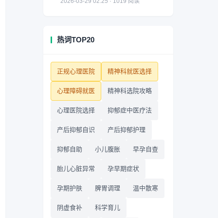
2026-03-29 02:25 · 1019 阅读
热词TOP20
正规心理医院
精神科就医选择
心理障碍就医
精神科选院攻略
心理医院选择
抑郁症中医疗法
产后抑郁自识
产后抑郁护理
抑郁自助
小儿腹胀
早孕自查
胎儿心脏异常
孕早期症状
孕期护肤
脾胃调理
温中散寒
阴虚食补
科学育儿