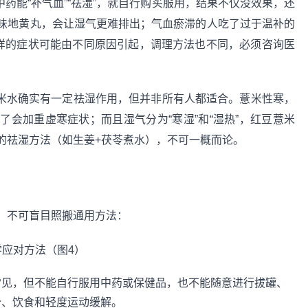
药能“补气血”“祛湿”，就自行购买服用，结果不仅没效果，还
味地黄丸，会让湿气更难排出；气血瘀滞的人吃了过于温补的
同样的症状可能由不同原因引起，调理方法也不同，必须咨询医
米水确实有一定祛湿作用，但并非所有人都适合。薏米性寒，
会加重虚寒症状；而且湿气分为“寒湿”和“湿热”，红豆薏米
的祛湿方法（如生姜+茯苓煮水），不可一概而论。
，不可盲目照搬通用方法：
常见，但不能自行服用中药或保健品，也不能随意进行拔罐、
势、饮食和轻度运动缓解。