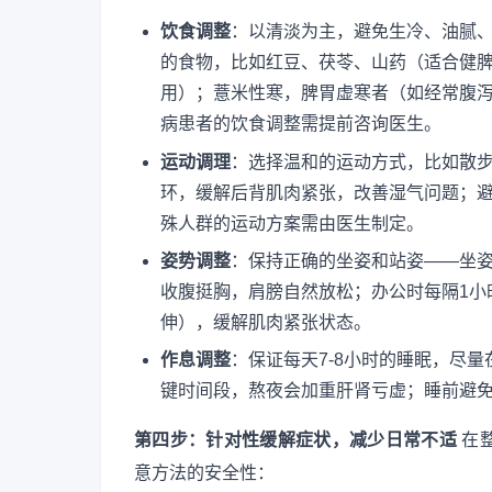
饮食调整
：以清淡为主，避免生冷、油腻
的食物，比如红豆、茯苓、山药（适合健
用）；薏米性寒，脾胃虚寒者（如经常腹
病患者的饮食调整需提前咨询医生。
运动调理
：选择温和的运动方式，比如散步
环，缓解后背肌肉紧张，改善湿气问题；
殊人群的运动方案需由医生制定。
姿势调整
：保持正确的坐姿和站姿——坐
收腹挺胸，肩膀自然放松；办公时每隔1小
伸），缓解肌肉紧张状态。
作息调整
：保证每天7-8小时的睡眠，尽量
键时间段，熬夜会加重肝肾亏虚；睡前避
第四步：针对性缓解症状，减少日常不适
在
意方法的安全性：