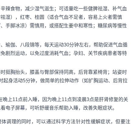
、辛辣食物，减少湿气滋生；可适量吃一些健脾祛湿、补气血
脾祛湿），红枣、桂圆（适合气血不足者，容易上火者需慎
泻、手脚冰凉）需慎用，或搭配生姜中和寒性；糖尿病等慢性
、瑜伽、八段锦等，每天运动30分钟左右，帮助促进气血循
避免剧烈运动，以免过度消耗气血；孕妇、关节疾病患者等特
姿时挺胸抬头，膝盖与臀部保持同高，后背靠紧椅背；站姿时
时起身活动5分钟，做简单的拉伸动作（如扩胸运动、后背拉
在晚上11点前入睡，因为晚上11点到凌晨3点是肝肾修复的关
免看电子屏幕，可听舒缓音乐帮助入睡，改善失眠症状。
整体调理的同时，可以通过科学方法针对性缓解症状，但要注