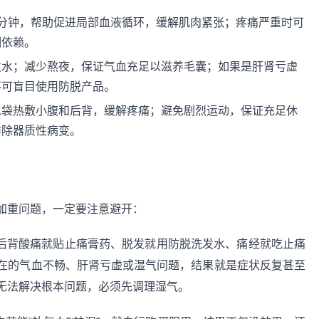
20分钟，帮助促进局部血液循环，缓解肌肉紧张；疼痛严重时可
期依赖。
发水；减少熬夜，保证气血充足以滋养毛囊；如果是肝肾亏虚
不可盲目使用防脱产品。
水袋热敷小腹和后背，缓解疼痛；避免剧烈运动，保证充足休
排除器质性病变。
加重问题，一定要注意避开：
后背酸痛就贴止痛膏药、脱发就用防脱洗发水、痛经就吃止痛
在的气血不畅、肝肾亏虚或湿气问题，结果就是症状反复甚至
无法解决根本问题，必须先调理湿气。