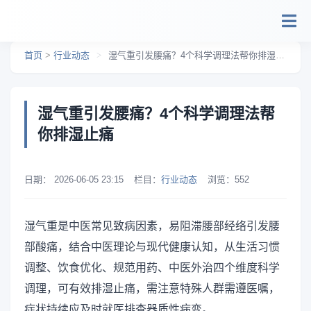
跳转到主要内容
首页
>
行业动态
>
湿气重引发腰痛？4个科学调理法帮你排湿止痛
湿气重引发腰痛？4个科学调理法帮
你排湿止痛
日期：
2026-06-05 23:15
栏目：
行业动态
浏览：
552
湿气重是中医常见致病因素，易阻滞腰部经络引发腰
部酸痛，结合中医理论与现代健康认知，从生活习惯
调整、饮食优化、规范用药、中医外治四个维度科学
调理，可有效排湿止痛，需注意特殊人群需遵医嘱，
症状持续应及时就医排查器质性病变。