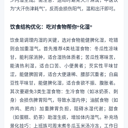
少内湿生成。需注意：运动时避免大汗淋漓，中医认
为“大汗伤津耗气”，反而会损伤阳气，温和出汗即可。
饮食结构优化：吃对食物帮你“化湿”
饮食是调理内湿的关键，选对食物能健脾化湿，吃错
则会加重湿气。首先推荐4类祛湿食物：冬瓜性凉味
甘，能利尿消肿，适合湿热体质者；苦瓜性寒味苦，
能清热利湿，适合口苦、小便黄者；芡实性平味甘
涩，能健脾固肾，适合大便溏稀、腰部沉重者；白扁
豆性平味甘，能健脾化湿，适合食欲不振、腹胀者。
其次要避免3类生湿食物：生冷食物（如冰奶茶、刺
身）会损伤脾胃阳气，导致水湿内停；油腻食物（如
炸鸡、肥肉）加重脾胃负担，阻碍水湿代谢；甜食
（如蛋糕、奶茶）助湿生痰，增加体内湿气。补充场
景化技巧：上班族可周末煮冬瓜玉米汤冷冻，工作日