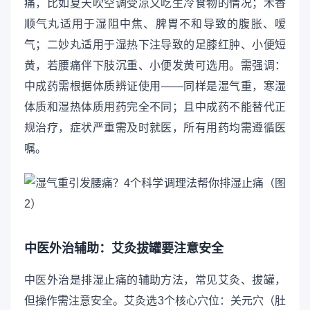
痛，比如夏天吹空调受凉又吃生冷食物的情况；木香
顺气丸适用于湿阻中焦、脾胃不和导致的腹胀、嗳
气；二妙丸适用于湿热下注导致的足膝红肿、小便短
黄，若腰痛伴下肢沉重、小便发黄可选用。需强调：
中成药需根据体质辨证使用——同样是湿气重，寒湿
体质和湿热体质用药完全不同；且中成药不能替代正
规治疗，症状严重需及时就医，所有用药均需遵循医
嘱。
中医外治辅助：艾灸拔罐要注意安全
中医外治是排湿止痛的辅助方法，常见艾灸、拔罐，
但操作需注意安全。艾灸选3个核心穴位：关元穴（肚