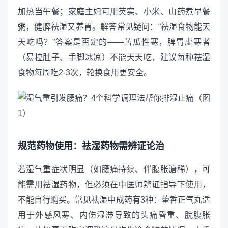
加热当午餐；家庭主妇可用芡实、小米、山药煮早餐
粥，健脾祛湿又养胃。解答常见疑问：“祛湿食物能天
天吃吗？”答案是否定的——苦瓜性寒，脾胃虚寒者
（易拉肚子、手脚冰凉）不能天天吃，建议每种祛湿
食物每周吃2-3次，轮换食用更安全。
规范药物使用：祛湿药物需辨证论治
若湿气重症状明显（如腰痛持续、伴腹胀溏稀），可
能需用祛湿药物，但必须在中医师辨证指导下使用，
不能自行购买。常见祛湿中成药有3种：藿香正气丸适
用于外感风寒、内伤湿滞导致的头痛昏重、脘腹胀