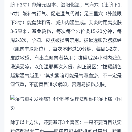
脐下3寸）能培元固本、温阳化湿；气海穴（肚脐下1.
5寸）能补气行气、促进湿气代谢；足三里穴（外膝眼
下3寸）能健脾和胃、减少内湿生成。艾灸时距离皮肤
3-5厘米，避免烫伤，每次每个穴位灸15-20分钟，每
周2-3次，孕妇、皮肤破损者禁用。拔罐选腰部膀胱经
（肌肉丰厚部位），每次不超过10分钟，每周1-2次，
皮肤敏感、有出血倾向者禁用；拔罐后24小时内避免
洗澡受凉，以免湿邪再次入侵。纠正误区：“拔罐颜色
越紫湿气越重？”其实紫暗可能是气滞血瘀，不一定是
湿气重，不能盲目追求紫印，否则易损伤皮肤。
除了以上方法，还要避开3个雷区：一是不要盲目认定
腰痛都是湿气重——腰痛可能由腰椎间盘突出、腰肌