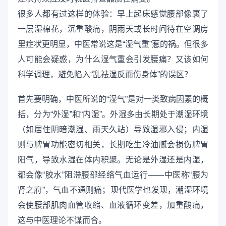
很多人都有过这样的体验：早上起床感觉腰部像裹了
一层湿棉花，沉重酸痛，阴雨天或长时间待在空调房
里症状更明显，中医常说这是“湿气重”惹的祸。但很多
人可能会疑惑，为什么湿气重会引发腰痛？又该如何
科学调理，避免陷入“乱祛湿反而伤身体”的误区？
首先要明确，中医所说的“湿气”是对一类致病因素的概
括，分为“外湿”和“内湿”。外湿多由长期处于潮湿环境
（如居住阴暗潮湿、雨天久站）导致湿邪入侵；内湿
则与脾胃功能密切相关，长期吃生冷油腻会损伤脾胃
阳气，导致水湿在体内积聚。无论是外湿还是内湿，
都会像“胶水”阻滞腰部经络气血运行——中医称“腰为
肾之府”，气血不通则痛；现代医学也发现，潮湿环境
会使腰部肌肉血管收缩、血液循环变差，加重酸痛，
这与中医理论不谋而合。