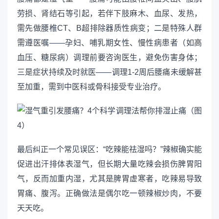
劳损、肾结石等引起，若伴下肢麻木、血尿、发热，
需先做腰椎CT、B超排除器质性病变；二是特殊人群
需遵医嘱——孕妇、哺乳期女性、慢性病患者（如高
血压、糖尿病）调理前要咨询医生，避免伤害身体；
三是症状持续及时就医——调理1-2周后腰痛未缓解甚
至加重，需到中医科或骨科接受专业治疗。
最后纠正一个常见误区：“吃辣能祛湿吗？”辣椒确实能
促进出汗排体表湿气，但长期大量吃辣会损伤脾胃阳
气，反而加重内湿，尤其是脾胃虚寒者，吃辣易导致
胃痛、腹泻。正确做法是偶尔吃一顿辣椒炒肉，不要
天天吃。