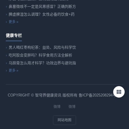
鼻塞微咳不一定是风寒感冒？正确判断方
脾虚脾湿怎么调理？女性必备的饮食+药
更多 »
健康专栏
男人喝红枣枸杞茶：益处、风险与科学饮
吃阿胶会变胖吗？科学食用方法全解析
马蹄膏怎么用才科学？功效边界与避坑指
更多 »
COPYRIGHT © 智穹界健康资讯 版权所有
鲁ICP备2025208294号-82
微博
微博
网站地图