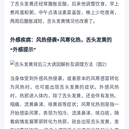
了舌头发黄还经常腹胀反酸，后来他调整饮食，早上
煮鸡蛋和粥，中午点清淡素菜盖饭，晚上少吃夜宵，
两周后腹胀减轻，舌头发黄情况也改善了。
外感疾病：风热侵袭+风寒化热，舌头发黄的
“外感提示”
当身体受到外感风热侵袭，或者原本的风寒感冒转化
为风热时，也可能出现舌头发黄的症状。外感风热
时，热邪进入体内，除了舌头发黄，还会伴有发热、
咽痛、流黄鼻涕、咳黄痰等症状；风寒化热则是指一
开始感染风寒，表现为怕冷、流清鼻涕、咳白痰，随
着病情发展寒邪转化为热邪，就会出现舌头发黄、发