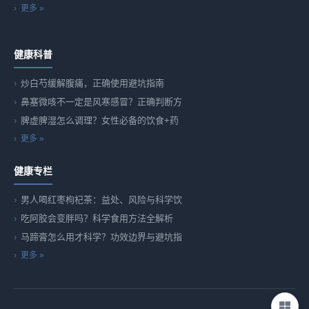
更多 »
健康科普
炒白芍缓解腹痛，正确使用避坑指南
鼻塞微咳不一定是风寒感冒？正确判断方
脾虚脾湿怎么调理？女性必备的饮食+药
更多 »
健康专栏
男人喝红枣枸杞茶：益处、风险与科学饮
吃阿胶会变胖吗？科学食用方法全解析
马蹄膏怎么用才科学？功效边界与避坑指
更多 »