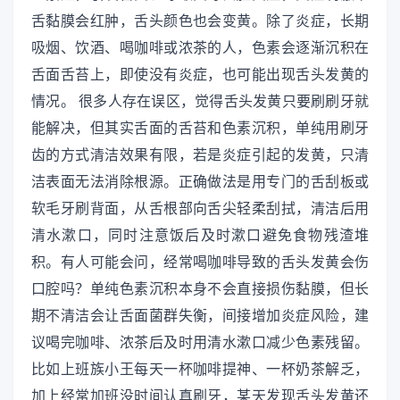
舌黏膜会红肿，舌头颜色也会变黄。除了炎症，长期
吸烟、饮酒、喝咖啡或浓茶的人，色素会逐渐沉积在
舌面舌苔上，即使没有炎症，也可能出现舌头发黄的
情况。 很多人存在误区，觉得舌头发黄只要刷刷牙就
能解决，但其实舌面的舌苔和色素沉积，单纯用刷牙
齿的方式清洁效果有限，若是炎症引起的发黄，只清
洁表面无法消除根源。正确做法是用专门的舌刮板或
软毛牙刷背面，从舌根部向舌尖轻柔刮拭，清洁后用
清水漱口，同时注意饭后及时漱口避免食物残渣堆
积。有人可能会问，经常喝咖啡导致的舌头发黄会伤
口腔吗？单纯色素沉积本身不会直接损伤黏膜，但长
期不清洁会让舌面菌群失衡，间接增加炎症风险，建
议喝完咖啡、浓茶后及时用清水漱口减少色素残留。
比如上班族小王每天一杯咖啡提神、一杯奶茶解乏，
加上经常加班没时间认真刷牙，某天发现舌头发黄还