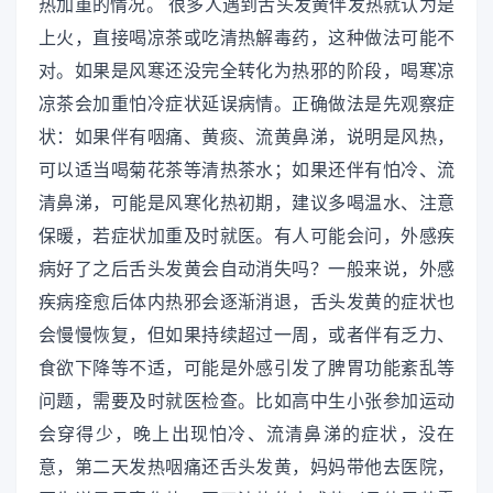
热加重的情况。 很多人遇到舌头发黄伴发热就认为是
上火，直接喝凉茶或吃清热解毒药，这种做法可能不
对。如果是风寒还没完全转化为热邪的阶段，喝寒凉
凉茶会加重怕冷症状延误病情。正确做法是先观察症
状：如果伴有咽痛、黄痰、流黄鼻涕，说明是风热，
可以适当喝菊花茶等清热茶水；如果还伴有怕冷、流
清鼻涕，可能是风寒化热初期，建议多喝温水、注意
保暖，若症状加重及时就医。有人可能会问，外感疾
病好了之后舌头发黄会自动消失吗？一般来说，外感
疾病痊愈后体内热邪会逐渐消退，舌头发黄的症状也
会慢慢恢复，但如果持续超过一周，或者伴有乏力、
食欲下降等不适，可能是外感引发了脾胃功能紊乱等
问题，需要及时就医检查。比如高中生小张参加运动
会穿得少，晚上出现怕冷、流清鼻涕的症状，没在
意，第二天发热咽痛还舌头发黄，妈妈带他去医院，