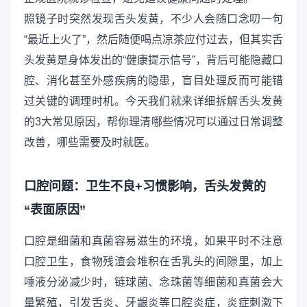
照镜子时突然发现舌头发黄，不少人会随口念叨一句
“最近上火了”，然后随便喝点凉茶应付过去，但其实舌
头发黄是身体发出的“健康提示信号”，背后可能隐藏口
腔、消化甚至外感疾病的隐患，盲目处理反而可能错
过关键的调理时机。今天我们就来详细拆解舌头发黄
的3大常见原因，帮你理清哪些情况可以通过日常调整
改善，哪些需要及时就医。
口腔问题：卫生不良+习惯影响，舌头发黄的
“表面原因”
口腔是细菌和真菌容易滋生的环境，如果平时不注意
口腔卫生，食物残渣会堆积在舌乳头的间隙里，加上
唾液分泌减少时，链球菌、念珠菌等细菌和真菌会大
量繁殖，引发舌炎、牙龈炎等口腔炎症，炎症刺激下