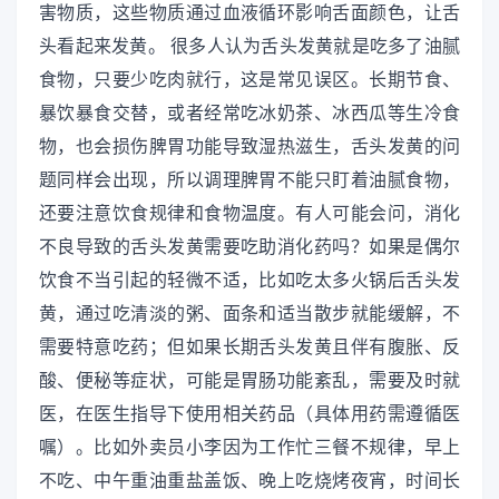
害物质，这些物质通过血液循环影响舌面颜色，让舌
头看起来发黄。 很多人认为舌头发黄就是吃多了油腻
食物，只要少吃肉就行，这是常见误区。长期节食、
暴饮暴食交替，或者经常吃冰奶茶、冰西瓜等生冷食
物，也会损伤脾胃功能导致湿热滋生，舌头发黄的问
题同样会出现，所以调理脾胃不能只盯着油腻食物，
还要注意饮食规律和食物温度。有人可能会问，消化
不良导致的舌头发黄需要吃助消化药吗？如果是偶尔
饮食不当引起的轻微不适，比如吃太多火锅后舌头发
黄，通过吃清淡的粥、面条和适当散步就能缓解，不
需要特意吃药；但如果长期舌头发黄且伴有腹胀、反
酸、便秘等症状，可能是胃肠功能紊乱，需要及时就
医，在医生指导下使用相关药品（具体用药需遵循医
嘱）。比如外卖员小李因为工作忙三餐不规律，早上
不吃、中午重油重盐盖饭、晚上吃烧烤夜宵，时间长