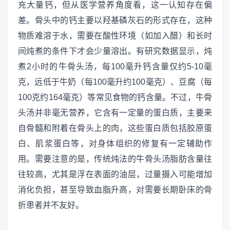
充大量钙，但从医学营养角度看，这一认知存在偏
差。骨头中的钙主要以羟基磷灰石的形式存在，这种
物质难溶于水，需要在酸性环境（如加入醋）和长时
间炖煮的条件下才会少量溶出。有研究数据显示，炖
煮2小时的牛骨头汤，每100毫升钙含量仅约5-10毫
克，远低于牛奶（每100毫升约100毫克）、豆腐（每
100克约164毫克）等常见食物的钙含量。不过，牛骨
头汤并非毫无营养，它含有一定量的蛋白质，主要来
自骨髓和附着在骨头上的肉，这些蛋白质包括胶原蛋
白、肌浆蛋白等，对身体组织的修复有一定辅助作
用。需要注意的是，传统炖法的牛骨头汤脂肪含量往
往较高，尤其是浮在表面的油层，过量摄入可能增加
消化负担，甚至导致血脂升高，对需要长期卧床的骨
折患者并不友好。