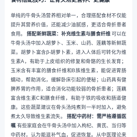
单纯的牛骨头汤营养相对单一，合理搭配食材不仅能
提升其营养价值，还能减少油腻感，更适合骨折患者
食用。
搭配新鲜蔬菜：补充维生素与膳食纤维
可以在
牛骨头汤中加入胡萝卜、玉米、山药、莲藕等新鲜蔬
菜。胡萝卜富含β-胡萝卜素，进入人体后可转化为维
生素A，有助于上皮组织的修复和骨骼的生长发育；
玉米含有丰富的膳食纤维和B族维生素，能促进胃肠
蠕动，帮助消化，缓解卧床引起的便秘；山药具有健
脾养胃的作用，适合消化功能较弱的骨折患者；莲藕
富含维生素C和膳食纤维，有助于铁的吸收和肠道健
康。这些蔬菜建议在骨头汤炖煮到一半时加入，避免
煮太久导致维生素流失。
搭配中药材：需严格遵循医
嘱
有些家庭会在牛骨头汤中加入枸杞、黄芪、当归等
中药材，认为能滋补气血，促进恢复。从中医理论来