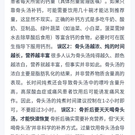
患者每天所需的钙量（具体剂量需遵医嘱）。如果只
靠骨头汤补钙，可能需要饮用几十碗才能达到推荐
量，这显然不现实。正确的补钙方式是多吃牛奶、酸
奶、豆制品、绿叶蔬菜（如油菜、小白菜，菠菜需焯
水去除草酸后食用）等富含钙的食物，必要时可在医
生指导下服用钙剂。
误区2：骨头汤越浓、炖的时间
越长，营养越丰富
很多人认为骨头汤炖得越久、颜色
越浓白，营养就越丰富，但事实并非如此。骨头汤的
浓白主要是脂肪乳化的结果，并非营养物质含量高的
表现。长时间炖煮还会导致骨头汤中的嘌呤含量升
高，高尿酸血症或痛风患者饮用后可能诱发痛风发
作。因此，骨头汤的炖煮时间建议控制在1-2小时即
可，不要超过3小时。
误区3：骨折后要天天喝骨头
汤，才能快速恢复
骨折后确实需要补充营养，但“天天
喝骨头汤”并非科学的补养方式。过量饮用骨头汤会导