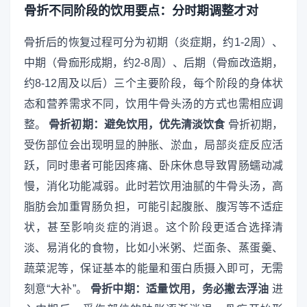
骨折不同阶段的饮用要点：分时期调整才对
骨折后的恢复过程可分为初期（炎症期，约1-2周）、
中期（骨痂形成期，约2-8周）、后期（骨痂改造期，
约8-12周及以后）三个主要阶段，每个阶段的身体状
态和营养需求不同，饮用牛骨头汤的方式也需相应调
整。
骨折初期：避免饮用，优先清淡饮食
骨折初期，
受伤部位会出现明显的肿胀、淤血，局部炎症反应活
跃，同时患者可能因疼痛、卧床休息导致胃肠蠕动减
慢，消化功能减弱。此时若饮用油腻的牛骨头汤，高
脂肪会加重胃肠负担，可能引起腹胀、腹泻等不适症
状，甚至影响炎症的消退。这个阶段更适合选择清
淡、易消化的食物，比如小米粥、烂面条、蒸蛋羹、
蔬菜泥等，保证基本的能量和蛋白质摄入即可，无需
刻意“大补”。
骨折中期：适量饮用，务必撇去浮油
进