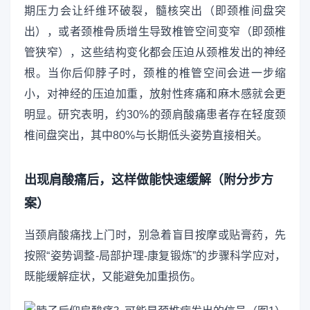
期压力会让纤维环破裂，髓核突出（即颈椎间盘突
出），或者颈椎骨质增生导致椎管空间变窄（即颈椎
管狭窄），这些结构变化都会压迫从颈椎发出的神经
根。当你后仰脖子时，颈椎的椎管空间会进一步缩
小，对神经的压迫加重，放射性疼痛和麻木感就会更
明显。研究表明，约30%的颈肩酸痛患者存在轻度颈
椎间盘突出，其中80%与长期低头姿势直接相关。
出现肩酸痛后，这样做能快速缓解（附分步方
案）
当颈肩酸痛找上门时，别急着盲目按摩或贴膏药，先
按照“姿势调整-局部护理-康复锻炼”的步骤科学应对，
既能缓解症状，又能避免加重损伤。