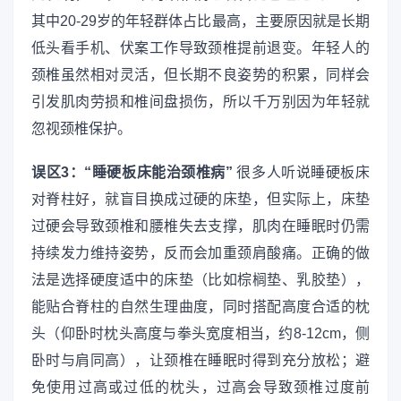
其中20-29岁的年轻群体占比最高，主要原因就是长期
低头看手机、伏案工作导致颈椎提前退变。年轻人的
颈椎虽然相对灵活，但长期不良姿势的积累，同样会
引发肌肉劳损和椎间盘损伤，所以千万别因为年轻就
忽视颈椎保护。
误区3：“睡硬板床能治颈椎病”
很多人听说睡硬板床
对脊柱好，就盲目换成过硬的床垫，但实际上，床垫
过硬会导致颈椎和腰椎失去支撑，肌肉在睡眠时仍需
持续发力维持姿势，反而会加重颈肩酸痛。正确的做
法是选择硬度适中的床垫（比如棕榈垫、乳胶垫），
能贴合脊柱的自然生理曲度，同时搭配高度合适的枕
头（仰卧时枕头高度与拳头宽度相当，约8-12cm，侧
卧时与肩同高），让颈椎在睡眠时得到充分放松；避
免使用过高或过低的枕头，过高会导致颈椎过度前