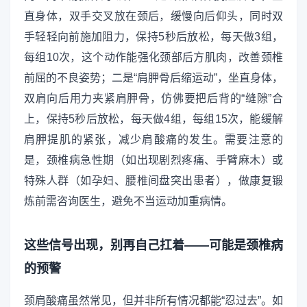
直身体，双手交叉放在颈后，缓慢向后仰头，同时双
手轻轻向前施加阻力，保持5秒后放松，每天做3组，
每组10次，这个动作能强化颈部后方肌肉，改善颈椎
前屈的不良姿势；二是“肩胛骨后缩运动”，坐直身体，
双肩向后用力夹紧肩胛骨，仿佛要把后背的“缝隙”合
上，保持5秒后放松，每天做4组，每组15次，能缓解
肩胛提肌的紧张，减少肩酸痛的发生。需要注意的
是，颈椎病急性期（如出现剧烈疼痛、手臂麻木）或
特殊人群（如孕妇、腰椎间盘突出患者），做康复锻
炼前需咨询医生，避免不当运动加重病情。
这些信号出现，别再自己扛着——可能是颈椎病
的预警
颈肩酸痛虽然常见，但并非所有情况都能“忍过去”。如