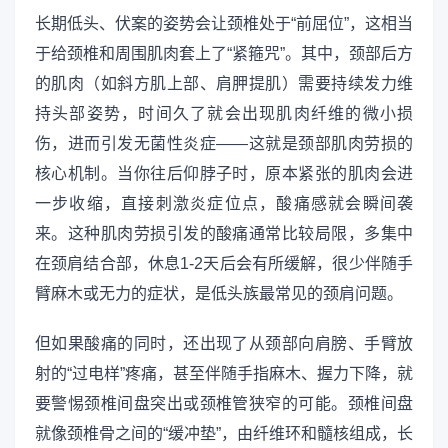
长期低头、伏案的姿势会让颈椎处于“前屈位”，这相当
于给颈椎和周围肌肉套上了“紧箍咒”。其中，颈部后方
的肌肉（如斜方肌上部、肩胛提肌）需要持续发力维
持头部姿势，时间久了就会出现肌肉纤维的微小损
伤，进而引发无菌性炎症——这就是颈部肌肉劳损的
核心机制。当你往后仰脖子时，原本紧张的肌肉会进
一步收缩，直接刺激炎症位点，酸痛感就会瞬间袭
来。这种肌肉劳损引发的酸痛通常比较局限，多集中
在颈肩结合部，休息1-2天后会有所缓解，很少伴随手
臂麻木或无力的症状，是低头族最常见的颈肩问题。
但如果酸痛的同时，还出现了从颈部向肩膀、手臂放
射的“过电样”疼痛，甚至伴随手指麻木、握力下降，就
要警惕颈椎间盘突出或颈椎管狭窄的可能。颈椎间盘
就像颈椎骨之间的“缓冲垫”，由纤维环和髓核组成，长