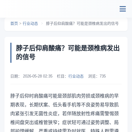
跳转到主要内容
首页
>
行业动态
>
脖子后仰肩酸痛？可能是颈椎病发出的信号
脖子后仰肩酸痛？可能是颈椎病发出
的信号
日期：
2026-05-28 02:35
栏目：
行业动态
浏览：
735
脖子后仰时肩酸痛可能是颈部肌肉劳损或颈椎病的早
期表现，长期伏案、低头看手机等不良姿势易导致肌
肉紧张引发无菌性炎症，若伴随放射性疼痛需警惕颈
椎间盘突出或椎管狭窄；症状轻可通过姿势调整、局
部护理缓解，严重或持续需及时就医，特殊人群需遵