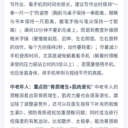
写作业、看手机的时间也很长，建议写作业时保持“一
拳一尺一寸”的姿势（胸前与桌子保持一拳距离，眼睛
与书本保持一尺距离，握笔手指与笔尖保持一寸距
离）；课间10分钟不要趴在桌上，而是到教室外做颈
椎米字操（缓慢做前屈、后伸、左右侧屈、左右旋转
的动作，每个方向保持2秒，动作要轻柔）；尽量减少
手机使用时间，尤其是避免躺着看手机（躺着时颈椎
承受的压力是站立时的3倍以上），若需要使用手机，
也应坐直身体，将手机举到与视线平齐的高度。
中老年人：重点防“骨质增生+肌肉退化”
中老年人的
颈椎容易出现骨质增生，肌肉力量也会逐渐退化，建
议除了调整姿势外，还可以在医生指导下补充钙和维
生素D，预防骨质疏松加重颈椎问题；同时适当进行
低强度的有氧运动，比如散步、太极拳，能改善颈肩